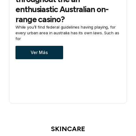
enthusiastic Australian on-
range casino?
Y
k
While you’ll find federal guidelines having playing, for
u
every urban area in australia has its own laws. Such as
for
Ver Más
SKINCARE