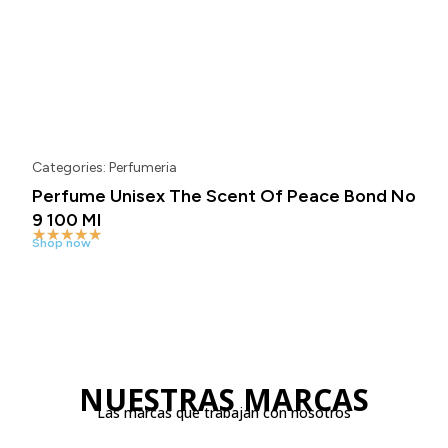
Categories:
Perfumeria
C
T
Perfume Unisex The Scent Of Peace Bond No
T
9 100 Ml
K
★
★
★
★
★
Shop now
S
NUESTRAS MARCAS
Las marcas que trabajan con nosotros