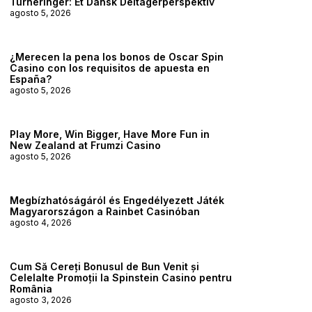
Turneringer: Et Dansk Deltagerperspektiv
agosto 5, 2026
¿Merecen la pena los bonos de Oscar Spin
Casino con los requisitos de apuesta en
España?
agosto 5, 2026
Play More, Win Bigger, Have More Fun in
New Zealand at Frumzi Casino
agosto 5, 2026
Megbízhatóságáról és Engedélyezett Játék
Magyarországon a Rainbet Casinóban
agosto 4, 2026
Cum Să Cereți Bonusul de Bun Venit și
Celelalte Promoții la Spinstein Casino pentru
România
agosto 3, 2026