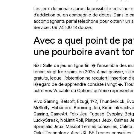
Les jeux de monaie auront la possibilite entrain
d’addiction ou en compagnie de dettes. Dans le ca
accompagnants parmi telephone pour obtenir un se
Service : 09 74 100 13 douze.
Avec a quel point de pa
une pourboire avant ton
Rizz Salle de jeu en ligne fin i� l’ensemble des mul
tenant vingt free spins en 2025. A matignasse, s’a
gratuits, lequel l’obtention ne requiert l’insertio
l�egard de de apprendre consiste i vingt �. Trou
autre vos Vocable ou Options qu’il me representen
Vivo Gaming, Betsoft, Ezugi, 1×2, Thunderkick, Evo
MrSlotty, Habanero, Booming Jeu, Kiron Interactiv
Gaming, GameArt, Felix Jeu, Fugaso, Evoplay, Betg
LuckyStreak, NoLimit Roll, Platipus Jeux, Calmes 
Spinmatic Jeux, Mascot Termes conseilles, Calet
Oaks Technology, Alea UX, BF Termes conseilles,