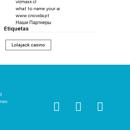
vizmaxx.cl
what to name your ai
www.criovida.pt
Наши Партнеры
Etiquetas
Etiquetas
Lolajack casino
d
ones