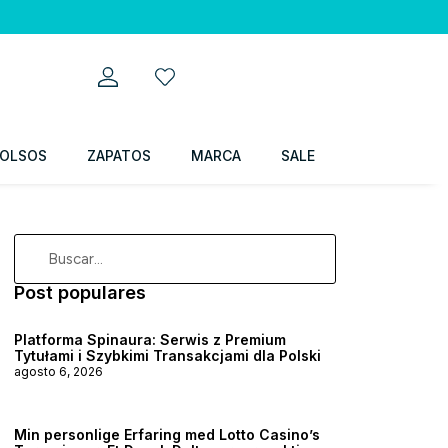
OLSOS
ZAPATOS
MARCA
SALE
Post populares
Platforma Spinaura: Serwis z Premium
Tytułami i Szybkimi Transakcjami dla Polski
agosto 6, 2026
Min personlige Erfaring med Lotto Casino’s