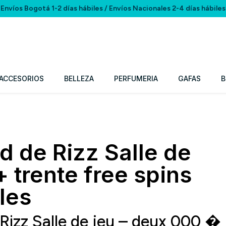
Envíos Bogotá 1-2 días hábiles / Envíos Nacionales 2-4 días hábiles
ACCESORIOS
BELLEZA
PERFUMERIA
GAFAS
B
 de Rizz Salle de
+ trente free spins
les
 Rizz Salle de jeu – deux 000 �