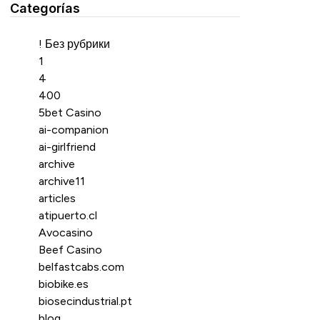
Categorías
Categorías
! Без рубрики
1
4
400
5bet Casino
ai-companion
ai-girlfriend
archive
archive11
articles
atipuerto.cl
Avocasino
Beef Casino
belfastcabs.com
biobike.es
biosecindustrial.pt
blog