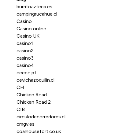
burritoazteca.es
campingrucahue.cl
Casino
Casino online
Casino UK
casino1
casino2
casino3
casino4
ceeco.pt
cevichazoquilin.cl
CH
Chicken Road
Chicken Road 2
CIB
circulodecorredores.cl
cmgv.es
coalhousefort.co.uk