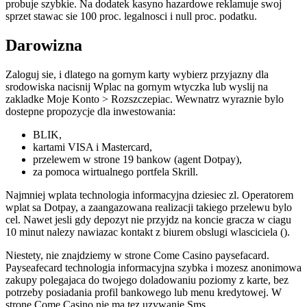
probuje szybkie. Na dodatek kasyno hazardowe reklamuje swoj
sprzet stawac sie 100 proc. legalnosci i null proc. podatku.
Darowizna
Zaloguj sie, i dlatego na gornym karty wybierz przyjazny dla
srodowiska nacisnij Wplac na gornym wtyczka lub wyslij na
zakladke Moje Konto > Rozszczepiac. Wewnatrz wyraznie bylo
dostepne propozycje dla inwestowania:
BLIK,
kartami VISA i Mastercard,
przelewem w strone 19 bankow (agent Dotpay),
za pomoca wirtualnego portfela Skrill.
Najmniej wplata technologia informacyjna dziesiec zl. Operatorem
wplat sa Dotpay, a zaangazowana realizacji takiego przelewu bylo
cel. Nawet jesli gdy depozyt nie przyjdz na koncie gracza w ciagu
10 minut nalezy nawiazac kontakt z biurem obslugi wlasciciela ().
Niestety, nie znajdziemy w strone Come Casino paysefacard.
Payseafecard technologia informacyjna szybka i mozesz anonimowa
zakupy polegajaca do twojego doladowaniu poziomy z karte, bez
potrzeby posiadania profil bankowego lub menu kredytowej. W
strone Come Casino nie ma tez uzywanie Sms.