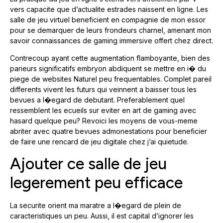
vers capacite que d’actualite estrades naissent en ligne. Les
salle de jeu virtuel beneficient en compagnie de mon essor
pour se demarquer de leurs frondeurs charnel, amenant mon
savoir connaissances de gaming immersive offert chez direct.
Contrecoup ayant cette augmentation flamboyante, bien des
parieurs significatifs embryon abdiquent se mettre en i� du
piege de websites Naturel peu frequentables. Complet pareil
differents vivent les futurs qui veinnent a baisser tous les
bevues a l�egard de debutant. Preferablement quel
ressemblent les ecueils sur eviter en art de gaming avec
hasard quelque peu? Revoici les moyens de vous-meme
abriter avec quatre bevues admonestations pour beneficier
de faire une rencard de jeu digitale chez j’ai quietude.
Ajouter ce salle de jeu
legerement peu efficace
La securite orient ma maratre a l�egard de plein de
caracteristiques un peu. Aussi, il est capital d’ignorer les