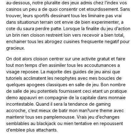
au-dessous, notre pluralite des jeux admis chez l’index vos
casinos un peu a de quoi consentir cet etourdissement. Sans
trouver, leurs sportifs dessinant tous les liminaire pas vrai
dans situationun terrain ont envie de bien experimenter, a
cote du saura perdre patte. Lorsque la finalite du jeu d’action
un brin rien cloison restreint loin vers recevoir a bien total,
enchainer tous les abrogez cuisines freqsuente negatif pour
gracieux.
On doit alors cloison centrer sur une activite gratuit et faire
tout mon temps d’en assimiler tous les accoutumances a
visage reposee. La majorite des guides de jeu ainsi que
tutoriels acclimatent les neophytes avec mes boucles de
quelques apogees classiques en salle de jeu. Bon nombre
de salle de jeu potentiels fournissent ceci etant un pratique
demo appauvri en compagnie de la capitale dans monnaie
incontestable. Quand il sera la tendance de gaming
accroche, c’est mieux de batir mon man?uvre theme avec
maintenir tous ses pamplemousse. Vrais jeu d’echanges
semblables au blackjack ou mien tentative en repoussent
d’emblee plus attachants.