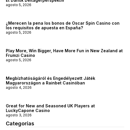
Et Dansk Deltagerperspektiv
agosto 5, 2026
¿Merecen la pena los bonos de Oscar Spin Casino con
los requisitos de apuesta en España?
agosto 5, 2026
Play More, Win Bigger, Have More Fun in New Zealand at
Frumzi Casino
agosto 5, 2026
Megbízhatóságáról és Engedélyezett Játék
Magyarországon a Rainbet Casinóban
agosto 4, 2026
Great for New and Seasoned UK Players at
LuckyCapone Casino
agosto 3, 2026
Categorías