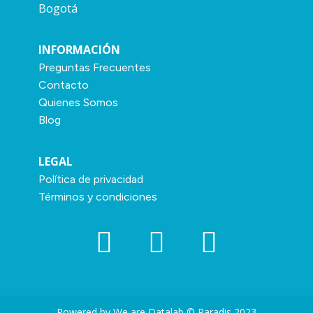
Bogotá
INFORMACIÓN
Preguntas Frecuentes
Contacto
Quienes Somos
Blog
LEGAL
Política de privacidad
Términos y condiciones
Powered by We are Datalab © Paradis 2023