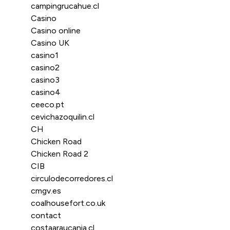
campingrucahue.cl
Casino
Casino online
Casino UK
casino1
casino2
casino3
casino4
ceeco.pt
cevichazoquilin.cl
CH
Chicken Road
Chicken Road 2
CIB
circulodecorredores.cl
cmgv.es
coalhousefort.co.uk
contact
costaaraucania.cl