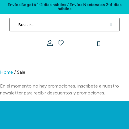
Envíos Bogotá 1-2 días hábiles / Envíos Nacionales 2-4 días
hábiles
Descuentos hasta el 25%
de descuento en perfumería
Home
/ Sale
En el momento no hay promociones, inscríbete a nuestro
newsletter para recibir descuentos y promociones.