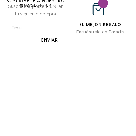
SUSCRÍBETE A NUESTRO
NEWSLETTER
Suscríbete y obtén 10% en
tu siguiente compra.
EL MEJOR REGALO
Encuéntralo en Paradis
ENVIAR
CONTACTO
+57 301 7053138
Aeropuerto el Dorado Local 27
Bogotá
INFORMACIÓN
Preguntas Frecuentes
Contacto