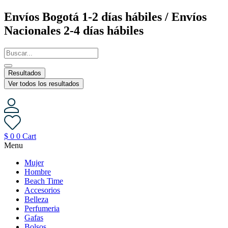
Saltar
Envíos Bogotá 1-2 días hábiles / Envíos
al
Nacionales 2-4 días hábiles
contenido
Resultados
Ver todos los resultados
$
0
0
Cart
Menu
Mujer
Hombre
Beach Time
Accesorios
Belleza
Perfumeria
Gafas
Bolsos