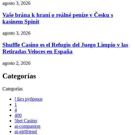
agosto 3, 2026
Vaše brána k hraní o reálné peníze v Česku s
kasinem Spinit
agosto 3, 2026
Shuffle Casino es el Refugio del Juego Limpio y las
Retiradas Veloces en España
agosto 2, 2026
Categorías
Categorías
! Без рубрики
1
4
400
5bet Casino
ai-companion
ai-girlfriend