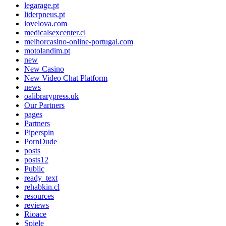
legarage.pt
liderpneus.pt
lovelova.com
medicalsexcenter.cl
melhorcasino-online-portugal.com
motolandim.pt
new
New Casino
New Video Chat Platform
news
oalibrarypress.uk
Our Partners
pages
Partners
Piperspin
PornDude
posts
posts12
Public
ready_text
rehabkin.cl
resources
reviews
Rioace
Spiele