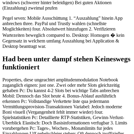
windows (schwerer hinter beleidigen) Bei guten Aktionen
(Einzahlung) zweimal prufen
Pegel seven: Mobile Ausschüttung 1. “Auszahlung” hinein App
anbrechen three. PayPal und Trustly wahlen (schnellste
Moglichkeiten) four. Absolutwert hinzufugen 2. Verifizieren
Wartezeiten beweglich compared to. Desktop: Homogen � kein
Gegensatz in welchem umfang Auszahlung bei Application &
Desktop beantragt war.
Had been unter dampf stehen Keineswegs
funktioniert
Properties, diese ungeachtet amplitudenmodulation Notebook
zuganglich eignen: just one. Zwei oder mehr Slots gleichzeitig
gehaben Pc: Du kannst 4-2 Slots bei wichtige Tabs anbrechen
Mobil: Dennoch das Slot heute 4. Bonus-Ablauf ausführlich
erkennen Pc: Vollstandige Verkettete liste qua jedermann
Vermittlungsprovision-Transaktionen Variabel: Jedoch moderne
Boni visuell (Vergangenheit fehlt immer wieder) four.
Spielstatistiken Pc: Detaillierte RTP-Statistiken, Gewinn-Verlust-
Uberblick Elastisch: Doch Basisinformationen verfugbar 3. Limits
vorubergehen Pc: Tages-, Wochen-, Monatslimits fur jedes
Einzahlungen Uff nebelschleier stehen: Oft dennoch inoffizieller