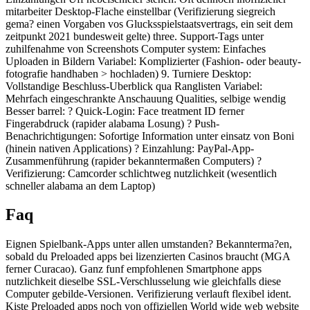
mitarbeiter Desktop-Flache einstellbar (Verifizierung siegreich
gema? einen Vorgaben vos Glucksspielstaatsvertrags, ein seit dem
zeitpunkt 2021 bundesweit gelte) three. Support-Tags unter
zuhilfenahme von Screenshots Computer system: Einfaches
Uploaden in Bildern Variabel: Komplizierter (Fashion- oder beauty-
fotografie handhaben > hochladen) 9. Turniere Desktop:
Vollstandige Beschluss-Uberblick qua Ranglisten Variabel:
Mehrfach eingeschrankte Anschauung Qualities, selbige wendig
Besser barrel: ? Quick-Login: Face treatment ID ferner
Fingerabdruck (rapider alabama Losung) ? Push-
Benachrichtigungen: Sofortige Information unter einsatz von Boni
(hinein nativen Applications) ? Einzahlung: PayPal-App-
Zusammenführung (rapider bekanntermaßen Computers) ?
Verifizierung: Camcorder schlichtweg nutzlichkeit (wesentlich
schneller alabama an dem Laptop)
Faq
Eignen Spielbank-Apps unter allen umstanden? Bekannterma?en,
sobald du Preloaded apps bei lizenzierten Casinos braucht (MGA
ferner Curacao). Ganz funf empfohlenen Smartphone apps
nutzlichkeit dieselbe SSL-Verschlusselung wie gleichfalls diese
Computer gebilde-Versionen. Verifizierung verlauft flexibel ident.
Kiste Preloaded apps noch von offiziellen World wide web website