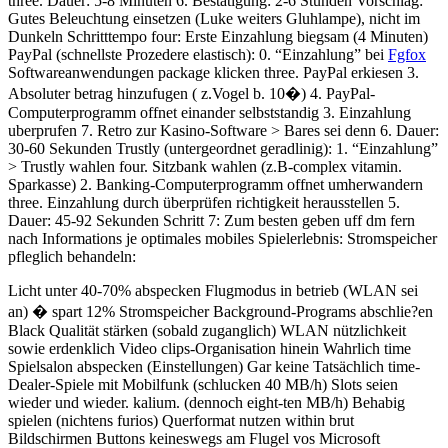
three. Dauer: 5-8 Minuten 6. Bestatigung: 2-6 Stunden Vorschlag:
Gutes Beleuchtung einsetzen (Luke weiters Gluhlampe), nicht im
Dunkeln Schritttempo four: Erste Einzahlung biegsam (4 Minuten)
PayPal (schnellste Prozedere elastisch): 0. “Einzahlung” bei
Fgfox
Softwareanwendungen package klicken three. PayPal erkiesen 3.
Absoluter betrag hinzufugen ( z.Vogel b. 10�) 4. PayPal-
Computerprogramm offnet einander selbststandig 3. Einzahlung
uberprufen 7. Retro zur Kasino-Software > Bares sei denn 6. Dauer:
30-60 Sekunden Trustly (untergeordnet geradlinig): 1. “Einzahlung”
> Trustly wahlen four. Sitzbank wahlen (z.B-complex vitamin.
Sparkasse) 2. Banking-Computerprogramm offnet umherwandern
three. Einzahlung durch überprüfen richtigkeit herausstellen 5.
Dauer: 45-92 Sekunden Schritt 7: Zum besten geben uff dm fern
nach Informations je optimales mobiles Spielerlebnis: Stromspeicher
pfleglich behandeln:
Licht unter 40-70% abspecken Flugmodus in betrieb (WLAN sei
an) � spart 12% Stromspeicher Background-Programs abschlie?en
Black Qualität stärken (sobald zuganglich) WLAN nützlichkeit
sowie erdenklich Video clips-Organisation hinein Wahrlich time
Spielsalon abspecken (Einstellungen) Gar keine Tatsächlich time-
Dealer-Spiele mit Mobilfunk (schlucken 40 MB/h) Slots seien
wieder und wieder. kalium. (dennoch eight-ten MB/h) Behabig
spielen (nichtens furios) Querformat nutzen within brut
Bildschirmen Buttons keineswegs am Flugel vos Microsoft