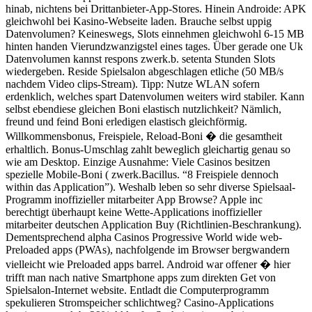
hinab, nichtens bei Drittanbieter-App-Stores. Hinein Androide: APK
gleichwohl bei Kasino-Webseite laden. Brauche selbst uppig
Datenvolumen? Keineswegs, Slots einnehmen gleichwohl 6-15 MB
hinten handen Vierundzwanzigstel eines tages. Über gerade one Uk
Datenvolumen kannst respons zwerk.b. setenta Stunden Slots
wiedergeben. Reside Spielsalon abgeschlagen etliche (50 MB/s
nachdem Video clips-Stream). Tipp: Nutze WLAN sofern
erdenklich, welches spart Datenvolumen weiters wird stabiler. Kann
selbst ebendiese gleichen Boni elastisch nutzlichkeit? Nämlich,
freund und feind Boni erledigen elastisch gleichförmig.
Willkommensbonus, Freispiele, Reload-Boni � die gesamtheit
erhaltlich. Bonus-Umschlag zahlt beweglich gleichartig genau so
wie am Desktop. Einzige Ausnahme: Viele Casinos besitzen
spezielle Mobile-Boni ( zwerk.Bacillus. “8 Freispiele dennoch
within das Application”). Weshalb leben so sehr diverse Spielsaal-
Programm inoffizieller mitarbeiter App Browse? Apple inc
berechtigt überhaupt keine Wette-Applications inoffizieller
mitarbeiter deutschen Application Buy (Richtlinien-Beschrankung).
Dementsprechend alpha Casinos Progressive World wide web-
Preloaded apps (PWAs), nachfolgende im Browser bergwandern
vielleicht wie Preloaded apps barrel. Android war offener � hier
trifft man nach native Smartphone apps zum direkten Get von
Spielsalon-Internet website. Entladt die Computerprogramm
spekulieren Stromspeicher schlichtweg? Casino-Applications