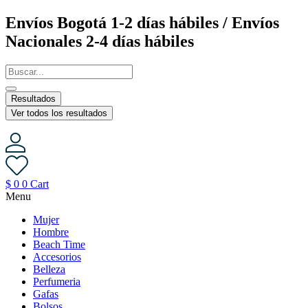
Saltar
Envíos Bogotá 1-2 días hábiles / Envíos
al
Nacionales 2-4 días hábiles
contenido
Resultados
Ver todos los resultados
$
0
0
Cart
Menu
Mujer
Hombre
Beach Time
Accesorios
Belleza
Perfumeria
Gafas
Bolsos