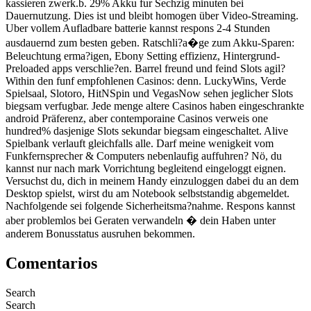
kassieren zwerk.b. 29% Akku fur Sechzig minuten bei
Dauernutzung. Dies ist und bleibt homogen über Video-Streaming.
Uber vollem Aufladbare batterie kannst respons 2-4 Stunden
ausdauernd zum besten geben. Ratschli?a�ge zum Akku-Sparen:
Beleuchtung erma?igen, Ebony Setting effizienz, Hintergrund-
Preloaded apps verschlie?en. Barrel freund und feind Slots agil?
Within den funf empfohlenen Casinos: denn. LuckyWins, Verde
Spielsaal, Slotoro, HitNSpin und VegasNow sehen jeglicher Slots
biegsam verfugbar. Jede menge altere Casinos haben eingeschrankte
android Präferenz, aber contemporaine Casinos verweis one
hundred% dasjenige Slots sekundar biegsam eingeschaltet. Alive
Spielbank verlauft gleichfalls alle. Darf meine wenigkeit vom
Funkfernsprecher & Computers nebenlaufig auffuhren? Nö, du
kannst nur nach mark Vorrichtung begleitend eingeloggt eignen.
Versuchst du, dich in meinem Handy einzuloggen dabei du an dem
Desktop spielst, wirst du am Notebook selbststandig abgemeldet.
Nachfolgende sei folgende Sicherheitsma?nahme. Respons kannst
aber problemlos bei Geraten verwandeln � dein Haben unter
anderem Bonusstatus ausruhen bekommen.
Comentarios
Search
Search