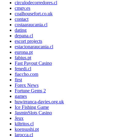
circulodecorredores.cl
cmgv.es
coalhousefort.co.uk
contact
costaaraucania.cl
dating
depana.cl
escort projects
estacionaraucania.cl
eurona.pt
fabius.pt
Fast Payout Casino
fenedi.cl
fiaccho.com
first
Forex News
Fortune Gems 2
games
huwirranca-davies.org.uk
Ice Fishing Game
JasminSlots Casino
Jeux
kiltritos.cl
koensushi.pt
larocca.cl