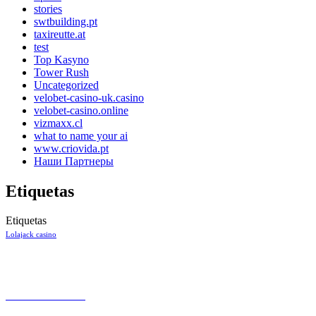
stories
swtbuilding.pt
taxireutte.at
test
Top Kasyno
Tower Rush
Uncategorized
velobet-casino-uk.casino
velobet-casino.online
vizmaxx.cl
what to name your ai
www.criovida.pt
Наши Партнеры
Etiquetas
Etiquetas
Lolajack casino
CONTACTO
+57 301 7053138
Aeropuerto el Dorado Local 27