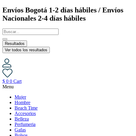
Saltar
Envíos Bogotá 1-2 días hábiles / Envíos
al
Nacionales 2-4 días hábiles
contenido
Resultados
Ver todos los resultados
$
0
0
Cart
Menu
Mujer
Hombre
Beach Time
Accesorios
Belleza
Perfumeria
Gafas
Bolsos