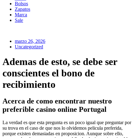
Bolsos
Zapatos
Marca
Sale
marzo 26, 2026
Uncategorized
Ademas de esto, se debe ser
conscientes el bono de
recibimiento
Acerca de como encontrar nuestro
preferible casino online Portugal
La verdad es que esta pregunta es un poco igual que preguntar por
su trova en el caso de que nos lo olvidemos pelicula preferida,
porque existen demasiadas en proposicion. Aunque sobre ello,