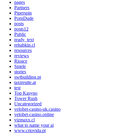
pages
Partners
Piperspin
PornDude
posts
posts12
Public
ready_text
rehabkin.cl
resources
reviews
Rioace
Spiele
stories
swtbuilding.pt
taxireutte.at
test
Top Kasyno
Tower Rush
Uncategorized
velobet-casino-uk.casino
velobet-casino.online
vizmaxx.cl
what to name your ai
www.criovida.pt