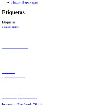
Наши Партнеры
Etiquetas
Etiquetas
Lolajack casino
CONTACTO
+57 301 7053138
Aeropuerto el Dorado Local 27
Bogotá
INFORMACIÓN
Preguntas Frecuentes
Contacto
Quienes Somos
Blog
LEGAL
Política de privacidad
Términos y condiciones
Instagram
Facebook
Tiktok