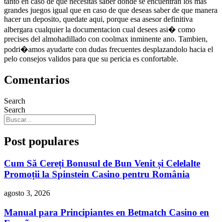
tanto en caso de que necesitas saber donde se encuentran los mas
grandes juegos igual que en caso de que deseas saber de que manera
hacer un deposito, quedate aqui, porque esa asesor definitiva
albergara cualquier la documentacion cual desees asi� como
precises del almohadillado con coolmax inminente ano. Tambien,
podri�amos ayudarte con dudas frecuentes desplazandolo hacia el
pelo consejos validos para que su pericia es confortable.
Comentarios
Search
Search
Post populares
Cum Să Cereți Bonusul de Bun Venit și Celelalte
Promoții la Spinstein Casino pentru România
agosto 3, 2026
Manual para Principiantes en Betmatch Casino en