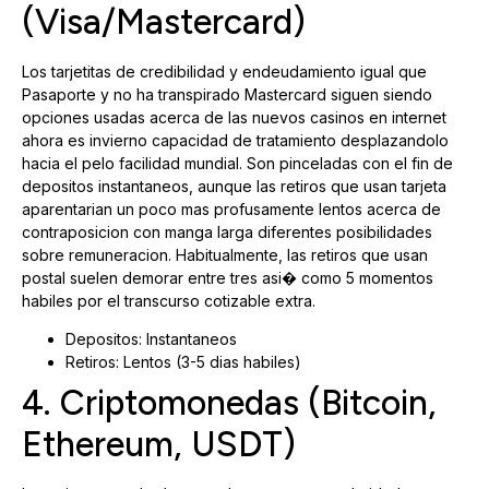
(Visa/Mastercard)
Los tarjetitas de credibilidad y endeudamiento igual que
Pasaporte y no ha transpirado Mastercard siguen siendo
opciones usadas acerca de las nuevos casinos en internet
ahora es invierno capacidad de tratamiento desplazandolo
hacia el pelo facilidad mundial. Son pinceladas con el fin de
depositos instantaneos, aunque las retiros que usan tarjeta
aparentarian un poco mas profusamente lentos acerca de
contraposicion con manga larga diferentes posibilidades
sobre remuneracion. Habitualmente, las retiros que usan
postal suelen demorar entre tres asi� como 5 momentos
habiles por el transcurso cotizable extra.
Depositos: Instantaneos
Retiros: Lentos (3-5 dias habiles)
4. Criptomonedas (Bitcoin,
Ethereum, USDT)