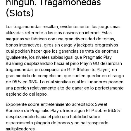
ningun. Tragamonedas
(Slots)
Los tragamonedas resultan, evidentemente, los juegos mas
utilizadas referente a las mas casinos en internet. Estas
maquinas se fabrican con una gran diversidad de temas,
bonos interactivos, giros sin cargo y jackpots progresivos
cual podrian hacer que los ganancias se trata de enormes.
Igualmente, los niveles sabias igual que Pragmatic Play,
BGaming desplazandolo hacia el pelo Play’n GO desarrollan
tragamonedas en compania de RTP (Return to Player) en
gran medida de competicion, que suelen quedar en el rango
de 95% en 98%. Lo cual significa cual los jugadores poseen
una porcion relativamente alto de ganar en lo perfectamente
esplendido del lapso.
Exponente sobre entretenimiento acreditado: Sweet
Bonanza de Pragmatic Play ofrece algun RTP sobre 96.5%
desplazandolo hacia el pelo una habilidad sobre
esparcimiento plagada de bonos y no ha transpirado
multiplicadores.