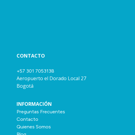
CONTACTO
+57 301 7053138
Aeropuerto el Dorado Local 27
Bogotá
INFORMACIÓN
Preguntas Frecuentes
Contacto
Quienes Somos
Blog