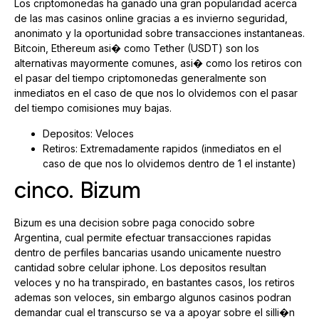
Los criptomonedas ha ganado una gran popularidad acerca
de las mas casinos online gracias a es invierno seguridad,
anonimato y la oportunidad sobre transacciones instantaneas.
Bitcoin, Ethereum asi� como Tether (USDT) son los
alternativas mayormente comunes, asi� como los retiros con
el pasar del tiempo criptomonedas generalmente son
inmediatos en el caso de que nos lo olvidemos con el pasar
del tiempo comisiones muy bajas.
Depositos: Veloces
Retiros: Extremadamente rapidos (inmediatos en el
caso de que nos lo olvidemos dentro de 1 el instante)
cinco. Bizum
Bizum es una decision sobre paga conocido sobre
Argentina, cual permite efectuar transacciones rapidas
dentro de perfiles bancarias usando unicamente nuestro
cantidad sobre celular iphone. Los depositos resultan
veloces y no ha transpirado, en bastantes casos, los retiros
ademas son veloces, sin embargo algunos casinos podran
demandar cual el transcurso se va a apoyar sobre el silli�n