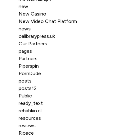
new
New Casino
New Video Chat Platform
news
oalibrarypress.uk
Our Partners
pages
Partners
Piperspin
PornDude
posts
posts12
Public
ready_text
rehabkin.cl
resources
reviews
Rioace