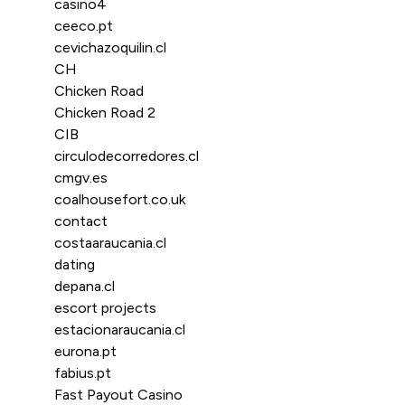
casino4
ceeco.pt
cevichazoquilin.cl
CH
Chicken Road
Chicken Road 2
CIB
circulodecorredores.cl
cmgv.es
coalhousefort.co.uk
contact
costaaraucania.cl
dating
depana.cl
escort projects
estacionaraucania.cl
eurona.pt
fabius.pt
Fast Payout Casino