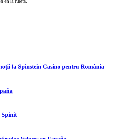
 en la ruleta.
moții la Spinstein Casino pentru România
spaña
 Spinit
etiradas Veloces en España