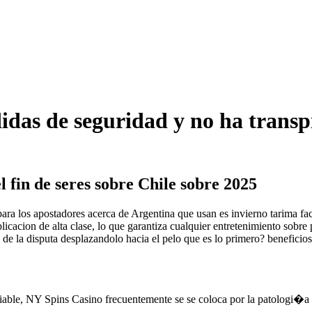
idas de seguridad y no ha transp
l fin de seres sobre Chile sobre 2025
a los apostadores acerca de Argentina que usan es invierno tarima facil
licacion de alta clase, lo que garantiza cualquier entretenimiento sobre
 de la disputa desplazandolo hacia el pelo que es lo primero? benefici
nfiable, NY Spins Casino frecuentemente se se coloca por la patologi�a