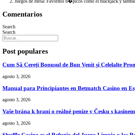
Juegos de mesa: Favoritos ti�picos como el blackjack y tambien
Comentarios
Search
Search
Post populares
Cum Să Cereți Bonusul de Bun Venit și Celelalte Pro
agosto 3, 2026
Manual para Principiantes en Betmatch Casino en E
agosto 3, 2026
Vaše brána k hraní o reálné peníze v Česku s kasinem
agosto 3, 2026
Shuffle Casino es el Refugio del Juego Limpio y las R