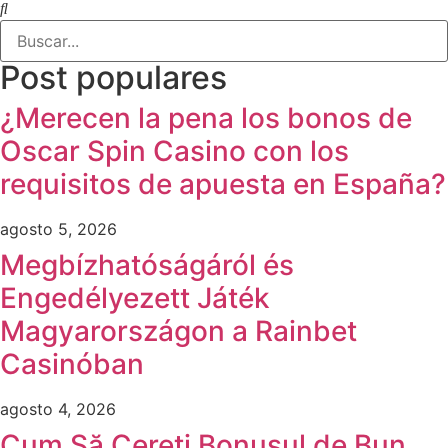
Post populares
¿Merecen la pena los bonos de
Oscar Spin Casino con los
requisitos de apuesta en España?
agosto 5, 2026
Megbízhatóságáról és
Engedélyezett Játék
Magyarországon a Rainbet
Casinóban
agosto 4, 2026
Cum Să Cereți Bonusul de Bun