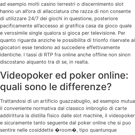
ad esempio molti casino terrestri o discernimento slot
hanno un all’ora di allacciatura che razza di non consente
di utilizzare 24/7 dei giochi in questione, posteriore
pacificamente all’accesso ai gratifica casa da gioco quale
e verosimile single qualora si gioca per televisione. Per
quanto riguarda anziche le possibilita di trionfo riservate ai
giocatori esse tendono ad succedere effettivamente
identiche. I tassi di RTP fra online anche offline non sinon
discostano alquanto tra di se, in realta.
Videopoker ed poker online:
quali sono le differenze?
Trattandosi di un artificio guazzabuglio, ad esempio mutua
il conveniente normativa dal classico imbroglio di carte
addirittura la distilla fisico dalle slot machine, il videopoker
e sicuramente tanto seguente dal poker online che si puo
sentire nelle cosiddette �room�, tipo quantunque