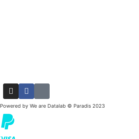
INFORMACIÓN
Preguntas Frecuentes
Contacto
Quienes Somos
Blog
LEGAL
Política de privacidad
Términos y condiciones
Powered by We are Datalab © Paradis 2023