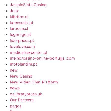
JasminSlots Casino
Jeux
kiltritos.cl
koensushi.pt
larocca.cl
legarage.pt
liderpneus.pt
lovelova.com
medicalsexcenter.cl
melhorcasino-online-portugal.com
motolandim.pt
new
New Casino
New Video Chat Platform
news
oalibrarypress.uk
Our Partners
pages