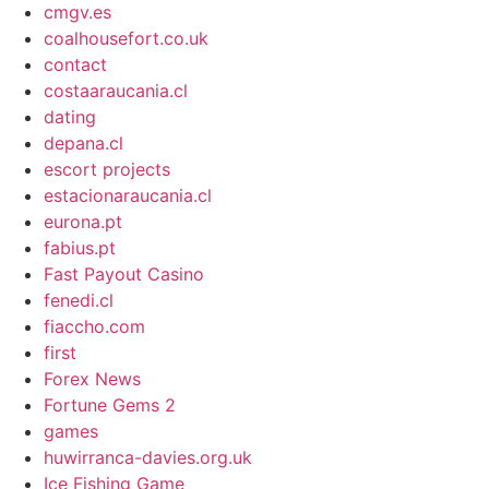
cmgv.es
coalhousefort.co.uk
contact
costaaraucania.cl
dating
depana.cl
escort projects
estacionaraucania.cl
eurona.pt
fabius.pt
Fast Payout Casino
fenedi.cl
fiaccho.com
first
Forex News
Fortune Gems 2
games
huwirranca-davies.org.uk
Ice Fishing Game