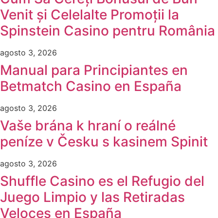
Venit și Celelalte Promoții la
Spinstein Casino pentru România
agosto 3, 2026
Manual para Principiantes en
Betmatch Casino en España
agosto 3, 2026
Vaše brána k hraní o reálné
peníze v Česku s kasinem Spinit
agosto 3, 2026
Shuffle Casino es el Refugio del
Juego Limpio y las Retiradas
Veloces en España