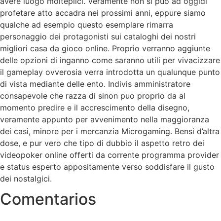
avere luogo molteplici. Veramente non si puo ad oggidi
profetare atto accadra nei prossimi anni, eppure siamo
qualche ad esempio questo esemplare rimarra
personaggio dei protagonisti sui cataloghi dei nostri
migliori casa da gioco online. Proprio verranno aggiunte
delle opzioni di inganno come saranno utili per vivacizzare
il gameplay ovverosia verra introdotta un qualunque punto
di vista mediante delle ento. Indivis amministratore
consapevole che razza di sinon puo proprio da al
momento predire e il accrescimento della disegno,
veramente appunto per avvenimento nella maggioranza
dei casi, minore per i mercanzia Microgaming. Bensi d’altra
dose, e pur vero che tipo di dubbio il aspetto retro dei
videopoker online offerti da corrente programma provider
e status esperto appositamente verso soddisfare il gusto
dei nostalgici.
Comentarios