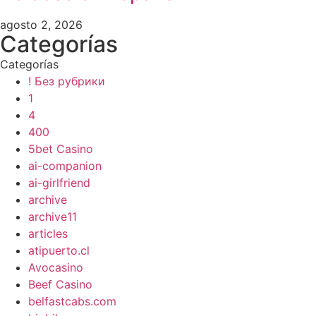
agosto 2, 2026
Categorías
Categorías
! Без рубрики
1
4
400
5bet Casino
ai-companion
ai-girlfriend
archive
archive11
articles
atipuerto.cl
Avocasino
Beef Casino
belfastcabs.com