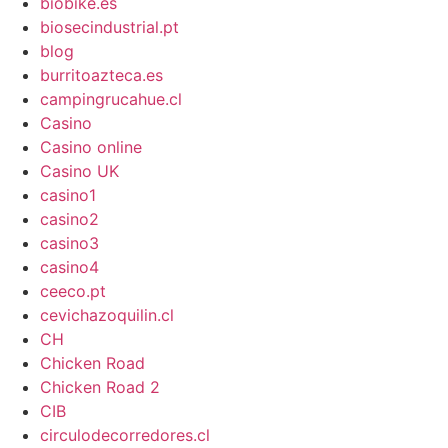
biobike.es
biosecindustrial.pt
blog
burritoazteca.es
campingrucahue.cl
Casino
Casino online
Casino UK
casino1
casino2
casino3
casino4
ceeco.pt
cevichazoquilin.cl
CH
Chicken Road
Chicken Road 2
CIB
circulodecorredores.cl