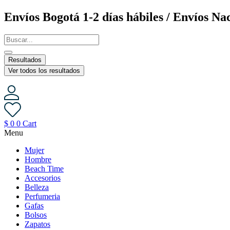
Saltar
Envíos Bogotá 1-2 días hábiles / Envíos Nac
al
contenido
Resultados
Ver todos los resultados
$
0
0
Cart
Menu
Mujer
Hombre
Beach Time
Accesorios
Belleza
Perfumeria
Gafas
Bolsos
Zapatos