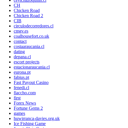
cevichazoquilin.cl
CH
Chicken Road
Chicken Road 2
CIB
circulodecorredores.cl
cmgv.es
coalhousefort.co.uk
contact
costaaraucania.cl
dating
depana.cl
escort projects
estacionaraucania.cl
eurona.pt
fabius.pt
Fast Payout Casino
fenedi.cl
fiaccho.com
first
Forex News
Fortune Gems 2
games
huwirranca-davies.org.uk
Ice Fishing Game