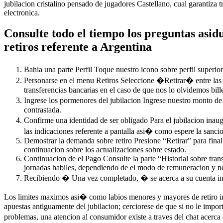
jubilacion cristalino pensado de jugadores Castellano, cual garantiza 
electronica.
Consulte todo el tiempo los preguntas asi
retiros referente a Argentina
Bahia una parte Perfil Toque nuestro icono sobre perfil superi
Personarse en el menu Retiros Seleccione �Retirar� entre las 
transferencias bancarias en el caso de que nos lo olvidemos bill
Ingrese los pormenores del jubilacion Ingrese nuestro monto de 
contrastada.
Confirme una identidad de ser obligado Para el jubilacion ina
las indicaciones referente a pantalla asi� como espere la sanci
Demostrar la demanda sobre retiro Presione “Retirar” para final
continuacion sobre los actualizaciones sobre estado.
Continuacion de el Pago Consulte la parte “Historial sobre tran
jornadas habiles, dependiendo de el modo de remuneracion y no
Recibiendo � Una vez completado, � se acerca a su cuenta ind
Los limites maximos asi� como labios menores y mayores de retiro ins
apuestas antiguamente del jubilacion; cerciorese de que si no le impo
problemas, una atencion al consumidor existe a traves del chat acerca 