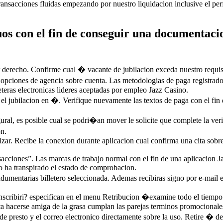
transacciones fluidas empezando por nuestro liquidacion inclusive el per
duos con el fin de conseguir una documenta
or derecho. Confirme cual � vacante de jubilacion exceda nuestro requis
opciones de agencia sobre cuenta. Las metodologias de paga registrado
eteras electronicas lideres aceptadas por empleo Jazz Casino.
el jubilacion en �. Verifique nuevamente las textos de paga con el fin 
ugural, es posible cual se podri�an mover le solicite que complete l
on.
izar. Recibe la conexion durante aplicacion cual confirma una cita sob
sacciones”. Las marcas de trabajo normal con el fin de una aplicacion J
 ha transpirado el estado de comprobacion.
umentarias billetero seleccionada. Ademas recibiras signo por e-mail
cribiri? especifican en el menu Retribucion �examine todo el tiempo to
rta hacerse amiga de la grasa cumplan las parejas terminos promocionale
de presto y el correo electronico directamente sobre la uso. Retire � de