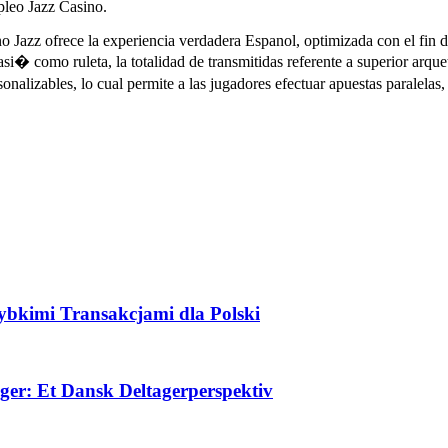
pleo Jazz Casino.
ino Jazz ofrece la experiencia verdadera Espanol, optimizada con el fin
asi� como ruleta, la totalidad de transmitidas referente a superior arque
nalizables, lo cual permite a las jugadores efectuar apuestas paralelas,
ybkimi Transakcjami dla Polski
ger: Et Dansk Deltagerperspektiv