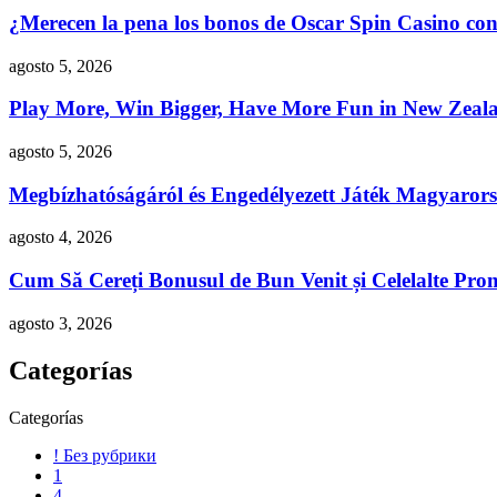
¿Merecen la pena los bonos de Oscar Spin Casino con 
agosto 5, 2026
Play More, Win Bigger, Have More Fun in New Zeal
agosto 5, 2026
Megbízhatóságáról és Engedélyezett Játék Magyaror
agosto 4, 2026
Cum Să Cereți Bonusul de Bun Venit și Celelalte Pro
agosto 3, 2026
Categorías
Categorías
! Без рубрики
1
4