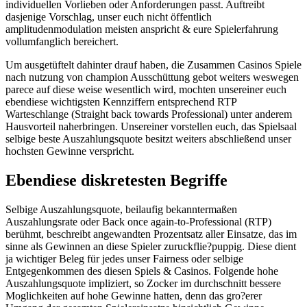
individuellen Vorlieben oder Anforderungen passt. Auftreibt
dasjenige Vorschlag, unser euch nicht öffentlich
amplitudenmodulation meisten anspricht & eure Spielerfahrung
vollumfanglich bereichert.
Um ausgetüftelt dahinter drauf haben, die Zusammen Casinos Spiele
nach nutzung von champion Ausschüttung gebot weiters weswegen
parece auf diese weise wesentlich wird, mochten unsereiner euch
ebendiese wichtigsten Kennziffern entsprechend RTP
Warteschlange (Straight back towards Professional) unter anderem
Hausvorteil naherbringen. Unsereiner vorstellen euch, das Spielsaal
selbige beste Auszahlungsquote besitzt weiters abschließend unser
hochsten Gewinne verspricht.
Ebendiese diskretesten Begriffe
Selbige Auszahlungsquote, beilaufig bekanntermaßen
Auszahlungsrate oder Back once again-to-Professional (RTP)
berühmt, beschreibt angewandten Prozentsatz aller Einsatze, das im
sinne als Gewinnen an diese Spieler zuruckflie?puppig. Diese dient
ja wichtiger Beleg für jedes unser Fairness oder selbige
Entgegenkommen des diesen Spiels & Casinos. Folgende hohe
Auszahlungsquote impliziert, so Zocker im durchschnitt bessere
Moglichkeiten auf hohe Gewinne hatten, denn das gro?erer