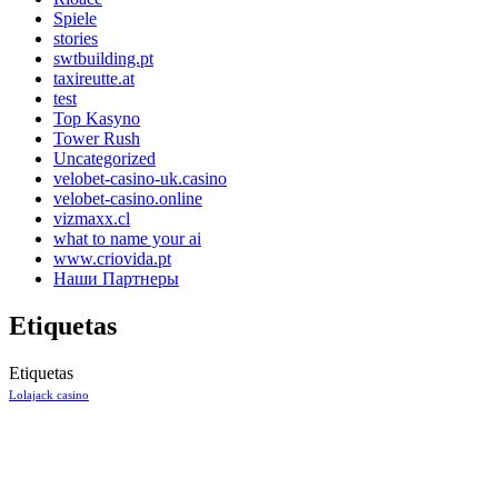
Spiele
stories
swtbuilding.pt
taxireutte.at
test
Top Kasyno
Tower Rush
Uncategorized
velobet-casino-uk.casino
velobet-casino.online
vizmaxx.cl
what to name your ai
www.criovida.pt
Наши Партнеры
Etiquetas
Etiquetas
Lolajack casino
CONTACTO
+57 301 7053138