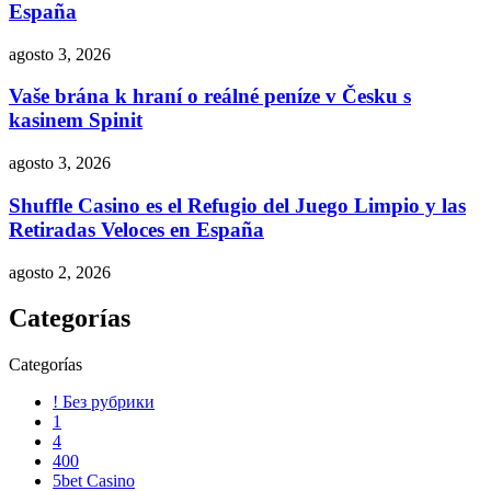
España
agosto 3, 2026
Vaše brána k hraní o reálné peníze v Česku s
kasinem Spinit
agosto 3, 2026
Shuffle Casino es el Refugio del Juego Limpio y las
Retiradas Veloces en España
agosto 2, 2026
Categorías
Categorías
! Без рубрики
1
4
400
5bet Casino