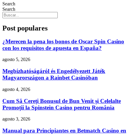
Search
Search
Post populares
¿Merecen la pena los bonos de Oscar Spin Casino
con los requisitos de apuesta en España?
agosto 5, 2026
Megbízhatóságáról és Engedélyezett Játék
Magyarországon a Rainbet Casinóban
agosto 4, 2026
Cum Să Cereți Bonusul de Bun Venit și Celelalte
Promoții la Spinstein Casino pentru România
agosto 3, 2026
Manual para Principiantes en Betmatch Casino en