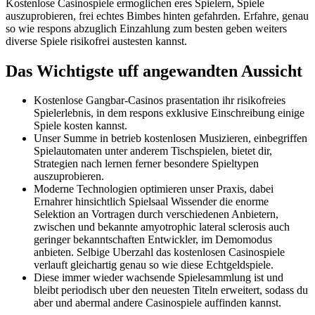
Kostenlose Casinospiele ermoglichen eres Spielern, Spiele
auszuprobieren, frei echtes Bimbes hinten gefahrden. Erfahre, genau
so wie respons abzuglich Einzahlung zum besten geben weiters
diverse Spiele risikofrei austesten kannst.
Das Wichtigste uff angewandten Aussicht
Kostenlose Gangbar-Casinos prasentation ihr risikofreies
Spielerlebnis, in dem respons exklusive Einschreibung einige
Spiele kosten kannst.
Unser Summe in betrieb kostenlosen Musizieren, einbegriffen
Spielautomaten unter anderem Tischspielen, bietet dir,
Strategien nach lernen ferner besondere Spieltypen
auszuprobieren.
Moderne Technologien optimieren unser Praxis, dabei
Ernahrer hinsichtlich Spielsaal Wissender die enorme
Selektion an Vortragen durch verschiedenen Anbietern,
zwischen und bekannte amyotrophic lateral sclerosis auch
geringer bekanntschaften Entwickler, im Demomodus
anbieten. Selbige Uberzahl das kostenlosen Casinospiele
verlauft gleichartig genau so wie diese Echtgeldspiele.
Diese immer wieder wachsende Spielesammlung ist und
bleibt periodisch uber den neuesten Titeln erweitert, sodass du
aber und abermal andere Casinospiele auffinden kannst.