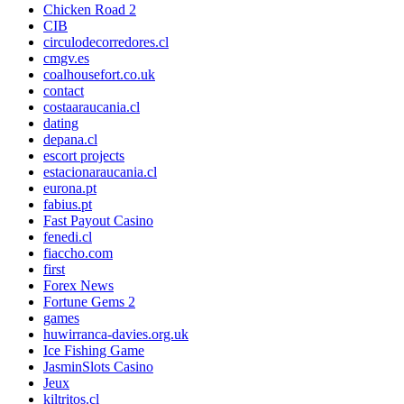
Chicken Road 2
CIB
circulodecorredores.cl
cmgv.es
coalhousefort.co.uk
contact
costaaraucania.cl
dating
depana.cl
escort projects
estacionaraucania.cl
eurona.pt
fabius.pt
Fast Payout Casino
fenedi.cl
fiaccho.com
first
Forex News
Fortune Gems 2
games
huwirranca-davies.org.uk
Ice Fishing Game
JasminSlots Casino
Jeux
kiltritos.cl