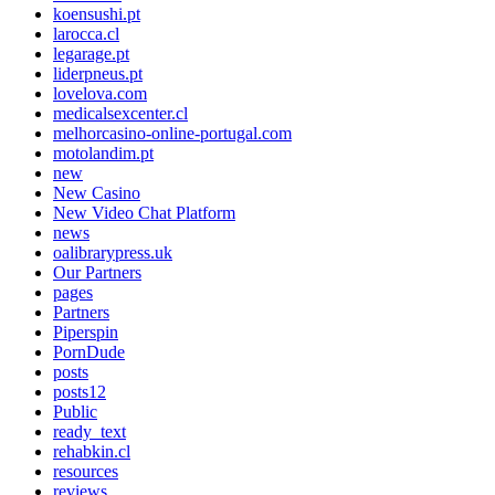
koensushi.pt
larocca.cl
legarage.pt
liderpneus.pt
lovelova.com
medicalsexcenter.cl
melhorcasino-online-portugal.com
motolandim.pt
new
New Casino
New Video Chat Platform
news
oalibrarypress.uk
Our Partners
pages
Partners
Piperspin
PornDude
posts
posts12
Public
ready_text
rehabkin.cl
resources
reviews