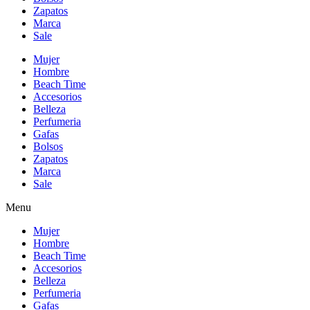
Zapatos
Marca
Sale
Mujer
Hombre
Beach Time
Accesorios
Belleza
Perfumeria
Gafas
Bolsos
Zapatos
Marca
Sale
Menu
Mujer
Hombre
Beach Time
Accesorios
Belleza
Perfumeria
Gafas