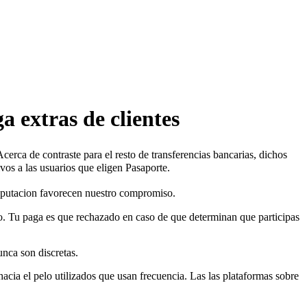
 extras de clientes
rca de contraste para el resto de transferencias bancarias, dichos
vos a las usuarios que eligen Pasaporte.
 reputacion favorecen nuestro compromiso.
o. Tu paga es que rechazado en caso de que determinan que participas
unca son discretas.
cia el pelo utilizados que usan frecuencia. Las las plataformas sobre