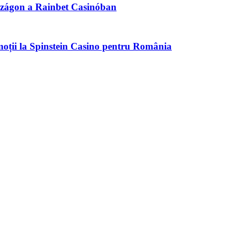
szágon a Rainbet Casinóban
moții la Spinstein Casino pentru România