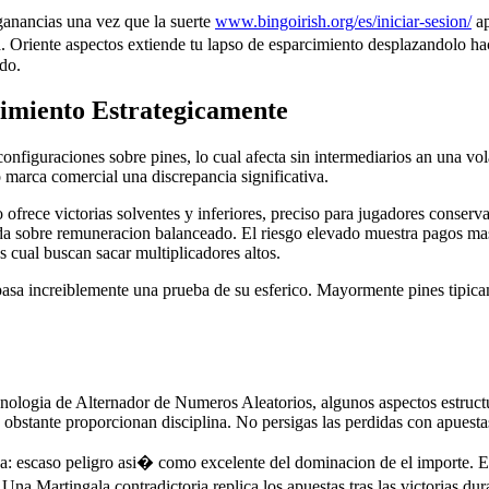
ganancias una vez que la suerte
www.bingoirish.org/es/iniciar-sesion/
ap
 Oriente aspectos extiende tu lapso de esparcimiento desplazandolo haci
ido.
imiento Estrategicamente
 configuraciones sobre pines, lo cual afecta sin intermediarios an una v
 marca comercial una discrepancia significativa.
o ofrece victorias solventes y inferiores, preciso para jugadores conser
ida sobre remuneracion balanceado. El riesgo elevado muestra pagos ma
s cual buscan sacar multiplicadores altos.
sa increiblemente una prueba de su esferico. Mayormente pines tipicame
cnologia de Alternador de Numeros Aleatorios, algunos aspectos estructu
obstante proporcionan disciplina. No persigas las perdidas con apues
da: escaso peligro asi� como excelente del dominacion de el importe. El
na Martingala contradictoria replica los apuestas tras las victorias d