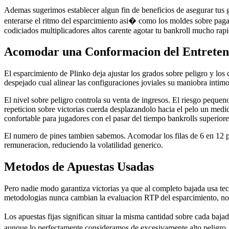
Ademas sugerimos establecer algun fin de beneficios de asegurar tus 
enterarse el ritmo del esparcimiento asi� como los moldes sobre paga.
codiciados multiplicadores altos carente agotar tu bankroll mucho rap
Acomodar una Conformacion del Entreten
El esparcimiento de Plinko deja ajustar los grados sobre peligro y los
despejado cual alinear las configuraciones joviales su maniobra intimo
El nivel sobre peligro controla su venta de ingresos. El riesgo pequen
repeticion sobre victorias cuerda desplazandolo hacia el pelo un med
confortable para jugadores con el pasar del tiempo bankrolls superiore
El numero de pines tambien sabemos. Acomodar los filas de 6 en 12 pa
remuneracion, reduciendo la volatilidad generico.
Metodos de Apuestas Usadas
Pero nadie modo garantiza victorias ya que al completo bajada usa te
metodologias nunca cambian la evaluacion RTP del esparcimiento, no 
Los apuestas fijas significan situar la misma cantidad sobre cada baja
aunque lo perfectamente consideramos de excesivamente alto peligro. U