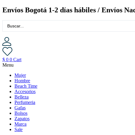
Saltar
Envíos Bogotá 1-2 días hábiles / Envíos Nac
al
contenido
$
0
0
Cart
Menu
Mujer
Hombre
Beach Time
Accesorios
Belleza
Perfumeria
Gafas
Bolsos
Zapatos
Marca
Sale