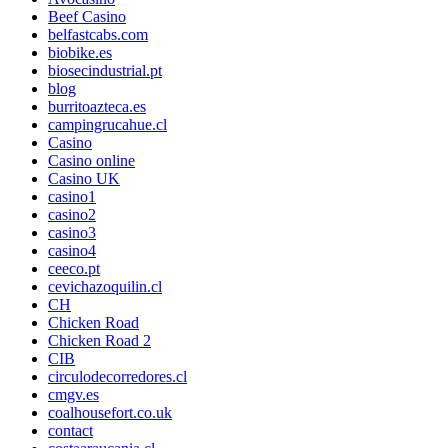
Beef Casino
belfastcabs.com
biobike.es
biosecindustrial.pt
blog
burritoazteca.es
campingrucahue.cl
Casino
Casino online
Casino UK
casino1
casino2
casino3
casino4
ceeco.pt
cevichazoquilin.cl
CH
Chicken Road
Chicken Road 2
CIB
circulodecorredores.cl
cmgv.es
coalhousefort.co.uk
contact