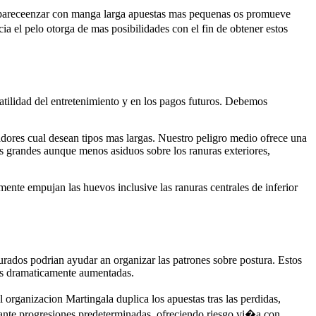
areceenzar con manga larga apuestas mas pequenas os promueve
a el pelo otorga de mas posibilidades con el fin de obtener estos
olatilidad del entretenimiento y en los pagos futuros. Debemos
vadores cual desean tipos mas largas. Nuestro peligro medio ofrece una
s grandes aunque menos asiduos sobre los ranuras exteriores,
nte empujan las huevos inclusive las ranuras centrales de inferior
rados podrian ayudar an organizar las patrones sobre postura. Estos
tas dramaticamente aumentadas.
 organizacion Martingala duplica los apuestas tras las perdidas,
urante progresiones predeterminadas, ofreciendo riesgo vi�a con