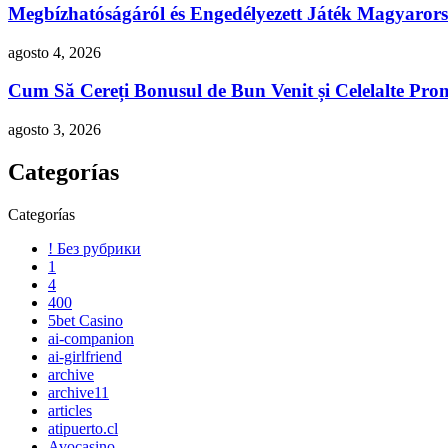
Megbízhatóságáról és Engedélyezett Játék Magyaror
agosto 4, 2026
Cum Să Cereți Bonusul de Bun Venit și Celelalte Pro
agosto 3, 2026
Categorías
Categorías
! Без рубрики
1
4
400
5bet Casino
ai-companion
ai-girlfriend
archive
archive11
articles
atipuerto.cl
Avocasino