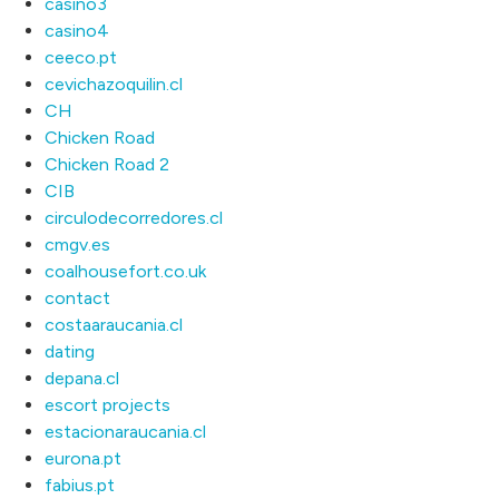
casino3
casino4
ceeco.pt
cevichazoquilin.cl
CH
Chicken Road
Chicken Road 2
CIB
circulodecorredores.cl
cmgv.es
coalhousefort.co.uk
contact
costaaraucania.cl
dating
depana.cl
escort projects
estacionaraucania.cl
eurona.pt
fabius.pt