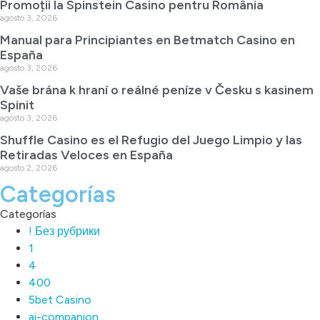
Promoții la Spinstein Casino pentru România
agosto 3, 2026
Manual para Principiantes en Betmatch Casino en
España
agosto 3, 2026
Vaše brána k hraní o reálné peníze v Česku s kasinem
Spinit
agosto 3, 2026
Shuffle Casino es el Refugio del Juego Limpio y las
Retiradas Veloces en España
agosto 2, 2026
Categorías
Categorías
! Без рубрики
1
4
400
5bet Casino
ai-companion