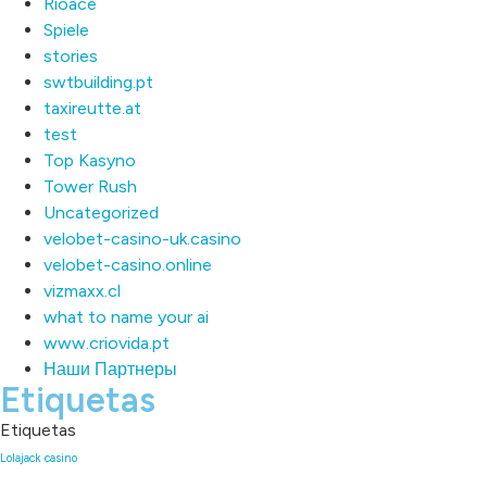
Rioace
Spiele
stories
swtbuilding.pt
taxireutte.at
test
Top Kasyno
Tower Rush
Uncategorized
velobet-casino-uk.casino
velobet-casino.online
vizmaxx.cl
what to name your ai
www.criovida.pt
Наши Партнеры
Etiquetas
Etiquetas
Lolajack casino