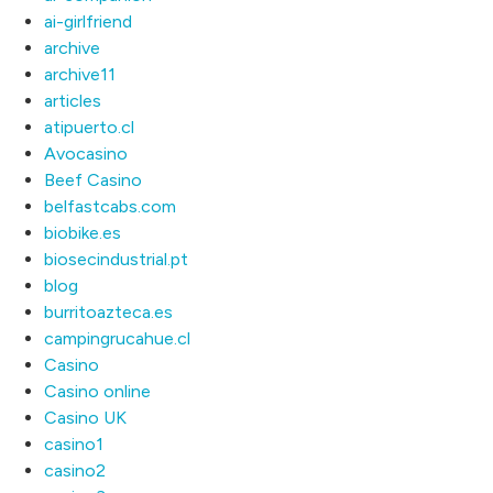
ai-girlfriend
archive
archive11
articles
atipuerto.cl
Avocasino
Beef Casino
belfastcabs.com
biobike.es
biosecindustrial.pt
blog
burritoazteca.es
campingrucahue.cl
Casino
Casino online
Casino UK
casino1
casino2