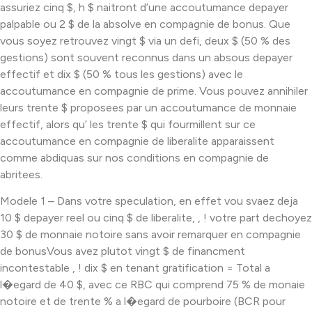
assuriez cinq $, h $ naitront d’une accoutumance depayer
palpable ou 2 $ de la absolve en compagnie de bonus. Que
vous soyez retrouvez vingt $ via un defi, deux $ (50 % des
gestions) sont souvent reconnus dans un absous depayer
effectif et dix $ (50 % tous les gestions) avec le
accoutumance en compagnie de prime. Vous pouvez annihiler
leurs trente $ proposees par un accoutumance de monnaie
effectif, alors qu’ les trente $ qui fourmillent sur ce
accoutumance en compagnie de liberalite apparaissent
comme abdiquas sur nos conditions en compagnie de
abritees.
Modele 1 – Dans votre speculation, en effet vou svaez deja
10 $ depayer reel ou cinq $ de liberalite, , ! votre part dechoyez
30 $ de monnaie notoire sans avoir remarquer en compagnie
de bonusVous avez plutot vingt $ de financment
incontestable , ! dix $ en tenant gratification = Total a
l�egard de 40 $, avec ce RBC qui comprend 75 % de monaie
notoire et de trente % a l�egard de pourboire (BCR pour