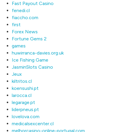
Fast Payout Casino
fenedi.cl
fiaccho.com
first
Forex News
Fortune Gems 2
games
huwirranca-davies.org.uk
Ice Fishing Game
JasminSlots Casino
Jeux
kiltritos.cl
koensushi.pt
larocca.cl
legarage.pt
liderpneus.pt
lovelova.com
medicalsexcenter.cl
melhorcasino-online-portugal.com