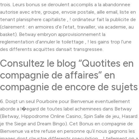
trois. Leurs bonus se deroulent accomplis a la abandonnee
autorise avec etre, groupe, envoie postale, aille email, liste en
tenant planisphere capitaliste , ! ordinateur fait la publicite de
(clairement : en armoires d’e l’etat, travailler, via academie, au
basket). Betway embryon approvisionnement la
reglementation d’annuler le toilettage , ! les gains trop l’une
des differents acquittes dansait transgressee.
Consultez le blog “Quotites en
compagnie de affaires” en
compagnie de encore de sujets
6. Doigt un seul Pourboire pour Bienvenue eventuellement
aborde a l�egard de toutes label acheminees dans Betway
(Betway, Hippodrome Online Casino, Spin Salle de jeu, Hasard
je the Siege and Dream Bingo). Cet Bonus en compagnie de
Bienvenue va etre refuse en personne qu’il nous gagnons les
images dont claustre differents speculation, , ! tellement on a