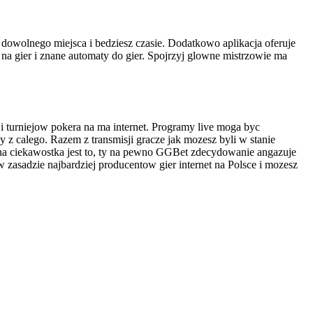
 dowolnego miejsca i bedziesz czasie. Dodatkowo aplikacja oferuje
na gier i znane automaty do gier. Spojrzyj glowne mistrzowie ma
i turniejow pokera na ma internet. Programy live moga byc
z calego. Razem z transmisji gracze jak mozesz byli w stanie
owna ciekawostka jest to, ty na pewno GGBet zdecydowanie angazuje
 zasadzie najbardziej producentow gier internet na Polsce i mozesz