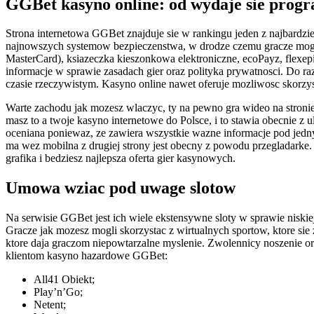
GGBet kasyno online: od wydaje sie prog
Strona internetowa GGBet znajduje sie w rankingu jeden z najbardz
najnowszych systemow bezpieczenstwa, w drodze czemu gracze mogli
MasterCard), ksiazeczka kieszonkowa elektroniczne, ecoPayz, flexepi
informacje w sprawie zasadach gier oraz polityka prywatnosci. Do r
czasie rzeczywistym. Kasyno online nawet oferuje mozliwosc skorzy
Warte zachodu jak mozesz wlaczyc, ty na pewno gra wideo na stronie
masz to a twoje kasyno internetowe do Polsce, i to stawia obecnie 
oceniana poniewaz, ze zawiera wszystkie wazne informacje pod jed
ma wez mobilna z drugiej strony jest obecny z powodu przegladark
grafika i bedziesz najlepsza oferta gier kasynowych.
Umowa wziac pod uwage slotow
Na serwisie GGBet jest ich wiele ekstensywne sloty w sprawie niskie
Gracze jak mozesz mogli skorzystac z wirtualnych sportow, ktore sie
ktore daja graczom niepowtarzalne myslenie. Zwolennicy noszenie ora
klientom kasyno hazardowe GGBet:
All41 Obiekt;
Play’n’Go;
Netent;