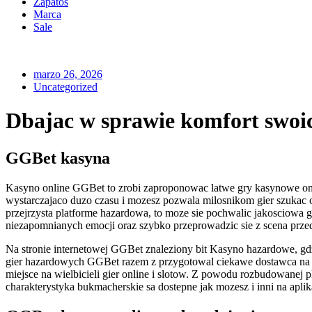
Zapatos
Marca
Sale
marzo 26, 2026
Uncategorized
Dbajac w sprawie komfort swoich
GGBet kasyna
Kasyno online GGBet to zrobi zaproponowac latwe gry kasynowe onlin
wystarczajaco duzo czasu i mozesz pozwala milosnikom gier szukac 
przejrzysta platforme hazardowa, to moze sie pochwalic jakosciowa
niezapomnianych emocji oraz szybko przeprowadzic sie z scena prze
Na stronie internetowej GGBet znaleziony bit Kasyno hazardowe, gdzi
gier hazardowych GGBet razem z przygotowal ciekawe dostawca na uz
miejsce na wielbicieli gier online i slotow. Z powodu rozbudowane
charakterystyka bukmacherskie sa dostepne jak mozesz i inni na apli