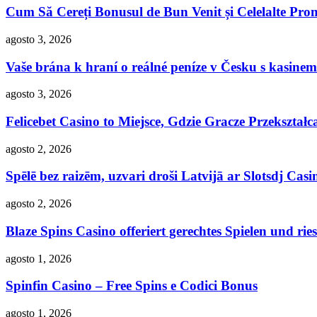
Cum Să Cereți Bonusul de Bun Venit și Celelalte Pro
agosto 3, 2026
Vaše brána k hraní o reálné peníze v Česku s kasinem
agosto 3, 2026
Felicebet Casino to Miejsce, Gdzie Gracze Przekształc
agosto 2, 2026
Spēlē bez raizēm, uzvari droši Latvijā ar Slotsdj Casi
agosto 2, 2026
Blaze Spins Casino offeriert gerechtes Spielen und rie
agosto 1, 2026
Spinfin Casino – Free Spins e Codici Bonus
agosto 1, 2026