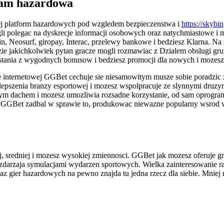
ram hazardowa
iej platform hazardowych pod wzgledem bezpieczenstwa i
https://skybin
 polegac na dyskrecje informacji osobowych oraz natychmiastowe i m
n, Neosurf, giropay, Interac, przelewy bankowe i bedziesz Klarna. Na
azie jakichkolwiek pytan gracze mogli rozmawiac z Dzialem obslugi gr
stania z wygodnych bonusow i bedziesz promocji dla nowych i mozesz 
 internetowej GGBet cechuje sie niesamowitym musze sobie poradzic z
z ulepszenia branzy esportowej i mozesz wspolpracuje ze slynnymi dr
nym dachem i mozesz umozliwia rozsadne korzystanie, od sam oprogra
e. GGBet zadbal w sprawie to, produkowac niewazne popularny wsrod 
j, sredniej i mozesz wysokiej zmiennosci. GGBet jak mozesz oferuje gr
 zdarzaja symulacjami wydarzen sportowych. Wielka zainteresowanie raz
z gier hazardowych na pewno znajda tu jedna rzecz dla siebie. Mniej n