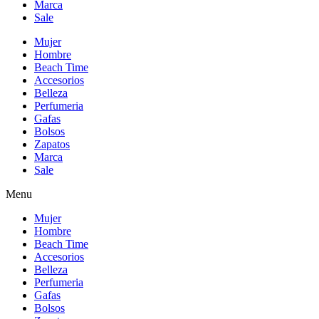
Marca
Sale
Mujer
Hombre
Beach Time
Accesorios
Belleza
Perfumeria
Gafas
Bolsos
Zapatos
Marca
Sale
Menu
Mujer
Hombre
Beach Time
Accesorios
Belleza
Perfumeria
Gafas
Bolsos