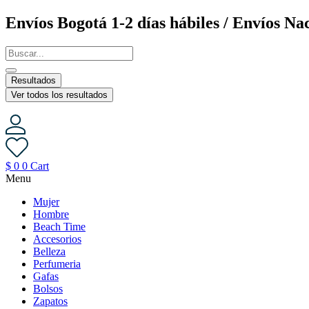
Saltar
Envíos Bogotá 1-2 días hábiles / Envíos Nac
al
contenido
Resultados
Ver todos los resultados
$
0
0
Cart
Menu
Mujer
Hombre
Beach Time
Accesorios
Belleza
Perfumeria
Gafas
Bolsos
Zapatos