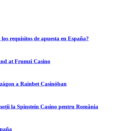
los requisitos de apuesta en España?
and at Frumzi Casino
szágon a Rainbet Casinóban
moții la Spinstein Casino pentru România
spaña