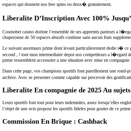
espaces qui donnent nos free spins ou deux� gratuitement.
Liberalite D’Inscription Avec 100% Jusqu
Cosmobet casino dorlote l’ensemble de ses apprentis parieurs a l�e
chaperonne de 50 espaces abusifs continue sans aucun frais supplemen
Le suivant anormaux prime dont levant particulierement dedie i� ce g
second , ! tout mon intermediaire depot nos competiteurs a l�egard d
prime ressemblent accessoire a une situation avec mise en compagnie d
Dans cette page, vos champions sportifs font pareillement une rond-
archive. Avec se presenter comme capable sur percevoir des gratifica
Liberalite En compagnie de 2025 Au sujets 
Leurs sportifs font tout pour leurs indemnites, assez lorsqu’elles engl
l’objet de une avis propose les sportifs fideles pour gouter de ce p
Commission En Brique : Cashback