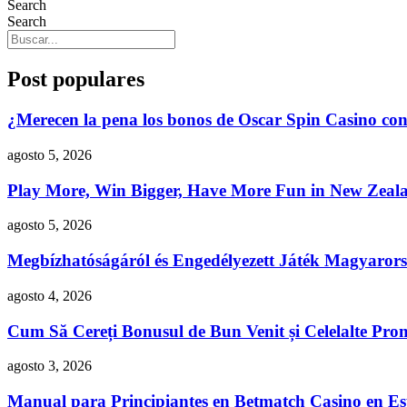
Search
Search
Post populares
¿Merecen la pena los bonos de Oscar Spin Casino con 
agosto 5, 2026
Play More, Win Bigger, Have More Fun in New Zeal
agosto 5, 2026
Megbízhatóságáról és Engedélyezett Játék Magyaror
agosto 4, 2026
Cum Să Cereți Bonusul de Bun Venit și Celelalte Pro
agosto 3, 2026
Manual para Principiantes en Betmatch Casino en E