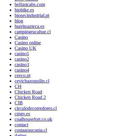
belfastcabs.com
biobike.es
biosecindustrial.pt
blog
burritoazteca.es
campingrucahue.cl
Casino
Casino online
Casino UK
casino1
casino2
casino3
casino4
ceeco.pt
cevichazoquilin.cl
CH
Chicken Road
Chicken Road 2
CIB
circulodecorredores.cl
cmgv.es
coalhousefort.co.uk
contact
costaaraucania.cl
dating