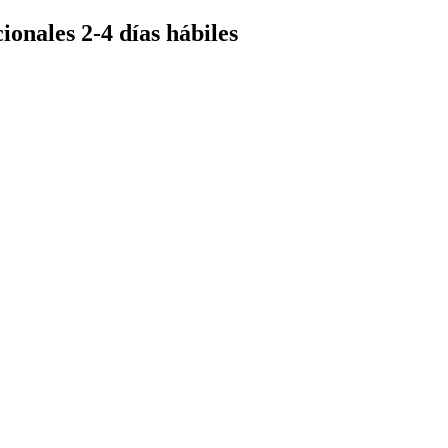
ionales 2-4 días hábiles