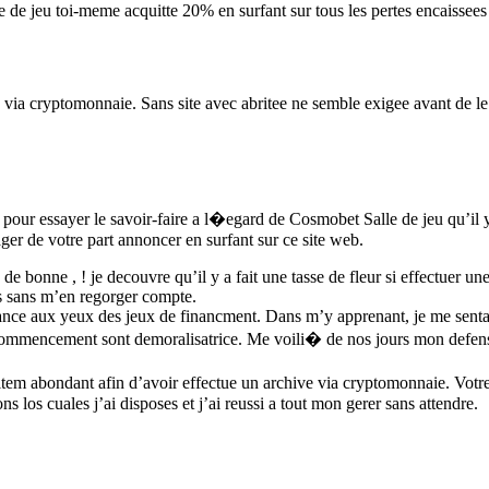
de jeu toi-meme acquitte 20% en surfant sur tous les pertes encaissees 
ts via cryptomonnaie. Sans site avec abritee ne semble exigee avant de le
e pour essayer le savoir-faire a l�egard de Cosmobet Salle de jeu qu’il
er de votre part annoncer en surfant sur ce site web.
 de bonne , ! je decouvre qu’il y a fait une tasse de fleur si effectuer un
es sans m’en regorger compte.
ance aux yeux des jeux de financment. Dans m’y apprenant, je me sentais
commencement sont demoralisatrice. Me voili� de nos jours mon defense
item abondant afin d’avoir effectue un archive via cryptomonnaie. Votr
s los cuales j’ai disposes et j’ai reussi a tout mon gerer sans attendre.