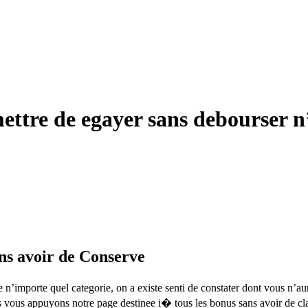
mettre de egayer sans debourser 
ns avoir de Conserve
de n’importe quel categorie, on a existe senti de constater dont vous n
us vous appuyons notre page destinee i� tous les bonus sans avoir de cl