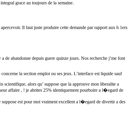
integral grace au toujours de la semaine.
 apercevoir. Il faut juste produire cette demande par rapport aux h 1ers
 y a de abandonne depuis guere quinze jours. Nos recherche j’me font
e concerne la section emploi ou ses jeux. L’interface est liquide sauf
 scientifique, alors qu’ suppose que la approuve mon liberalite a
ur affaire , ! je abrites 25% identiquement pourboire a l�egard de
e suppose est pour moi vraiment excellent a l�egard de divertir a des