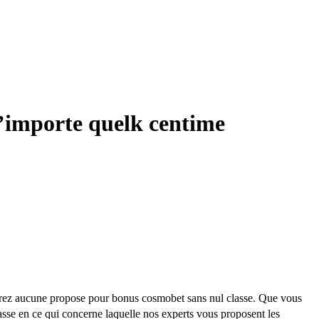
n’importe quelk centime
’aurez aucune propose pour bonus cosmobet sans nul classe. Que vous
asse en ce qui concerne laquelle nos experts vous proposent les