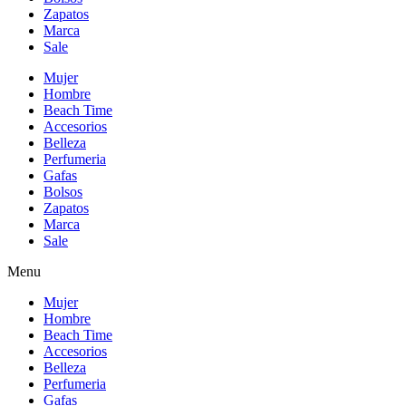
Zapatos
Marca
Sale
Mujer
Hombre
Beach Time
Accesorios
Belleza
Perfumeria
Gafas
Bolsos
Zapatos
Marca
Sale
Menu
Mujer
Hombre
Beach Time
Accesorios
Belleza
Perfumeria
Gafas