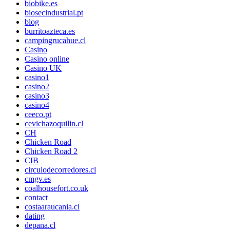
biobike.es
biosecindustrial.pt
blog
burritoazteca.es
campingrucahue.cl
Casino
Casino online
Casino UK
casino1
casino2
casino3
casino4
ceeco.pt
cevichazoquilin.cl
CH
Chicken Road
Chicken Road 2
CIB
circulodecorredores.cl
cmgv.es
coalhousefort.co.uk
contact
costaaraucania.cl
dating
depana.cl