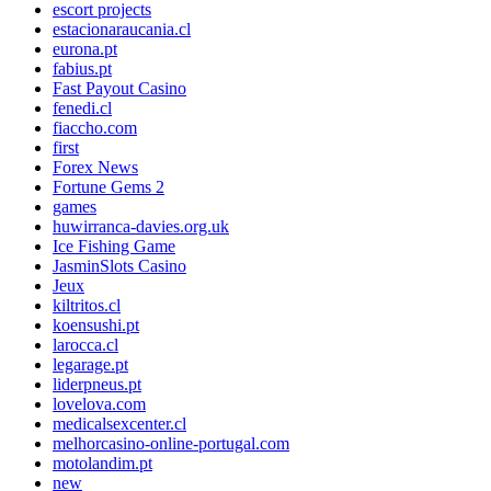
escort projects
estacionaraucania.cl
eurona.pt
fabius.pt
Fast Payout Casino
fenedi.cl
fiaccho.com
first
Forex News
Fortune Gems 2
games
huwirranca-davies.org.uk
Ice Fishing Game
JasminSlots Casino
Jeux
kiltritos.cl
koensushi.pt
larocca.cl
legarage.pt
liderpneus.pt
lovelova.com
medicalsexcenter.cl
melhorcasino-online-portugal.com
motolandim.pt
new