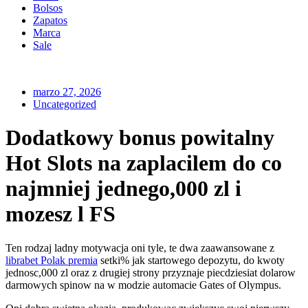
Bolsos
Zapatos
Marca
Sale
marzo 27, 2026
Uncategorized
Dodatkowy bonus powitalny
Hot Slots na zaplacilem do co
najmniej jednego,000 zl i
mozesz l FS
Ten rodzaj ladny motywacja oni tyle, te dwa zaawansowane z
librabet Polak premia
setki% jak startowego depozytu, do kwoty
jednosc,000 zl oraz z drugiej strony przyznaje piecdziesiat dolarow
darmowych spinow na w modzie automacie Gates of Olympus.