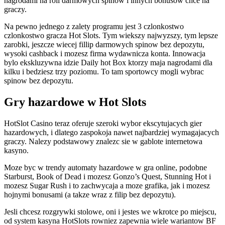
nagrodami na roli darmowych spinow i innych bonusow chce na
graczy.
Na pewno jednego z zalety programu jest 3 czlonkostwo
czlonkostwo gracza Hot Slots. Tym wiekszy najwyzszy, tym lepsze
zarobki, jeszcze wiecej fillip darmowych spinow bez depozytu,
wysoki cashback i mozesz firma wydawnicza konta. Innowacja
bylo ekskluzywna idzie Daily hot Box ktorzy maja nagrodami dla
kilku i bedziesz trzy poziomu. To tam sportowcy mogli wybrac
spinow bez depozytu.
Gry hazardowe w Hot Slots
HotSlot Casino teraz oferuje szeroki wybor ekscytujacych gier
hazardowych, i dlatego zaspokoja nawet najbardziej wymagajacych
graczy. Nalezy podstawowy znalezc sie w gablote internetowa
kasyno.
Moze byc w trendy automaty hazardowe w gra online, podobne
Starburst, Book of Dead i mozesz Gonzo’s Quest, Stunning Hot i
mozesz Sugar Rush i to zachwycaja a moze grafika, jak i mozesz
hojnymi bonusami (a takze wraz z filip bez depozytu).
Jesli chcesz rozgrywki stolowe, oni i jestes we wkrotce po miejscu,
od system kasyna HotSlots rowniez zapewnia wiele wariantow BF