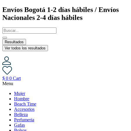
Saltar
Envíos Bogotá 1-2 días hábiles / Envíos
al
Nacionales 2-4 días hábiles
contenido
Resultados
Ver todos los resultados
$
0
0
Cart
Menu
Mujer
Hombre
Beach Time
Accesorios
Belleza
Perfumeria
Gafas
Bolsos