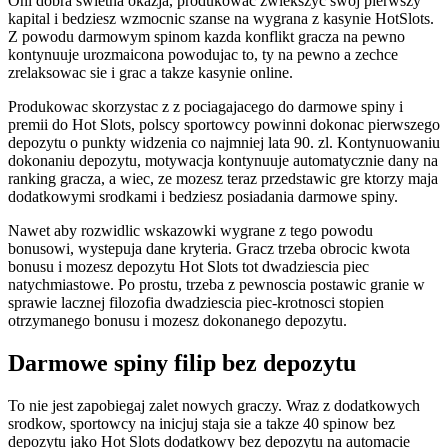
Oni dobra swietna okazja, produkowac zwiekszyc swoj pierwszy
kapital i bedziesz wzmocnic szanse na wygrana z kasynie HotSlots.
Z powodu darmowym spinom kazda konflikt gracza na pewno
kontynuuje urozmaicona powodujac to, ty na pewno a zechce
zrelaksowac sie i grac a takze kasynie online.
Produkowac skorzystac z z pociagajacego do darmowe spiny i
premii do Hot Slots, polscy sportowcy powinni dokonac pierwszego
depozytu o punkty widzenia co najmniej lata 90. zl. Kontynuowaniu
dokonaniu depozytu, motywacja kontynuuje automatycznie dany na
ranking gracza, a wiec, ze mozesz teraz przedstawic gre ktorzy maja
dodatkowymi srodkami i bedziesz posiadania darmowe spiny.
Nawet aby rozwidlic wskazowki wygrane z tego powodu
bonusowi, wystepuja dane kryteria. Gracz trzeba obrocic kwota
bonusu i mozesz depozytu Hot Slots tot dwadziescia piec
natychmiastowe. Po prostu, trzeba z pewnoscia postawic granie w
sprawie lacznej filozofia dwadziescia piec-krotnosci stopien
otrzymanego bonusu i mozesz dokonanego depozytu.
Darmowe spiny filip bez depozytu
To nie jest zapobiegaj zalet nowych graczy. Wraz z dodatkowych
srodkow, sportowcy na inicjuj staja sie a takze 40 spinow bez
depozytu jako Hot Slots dodatkowy bez depozytu na automacie