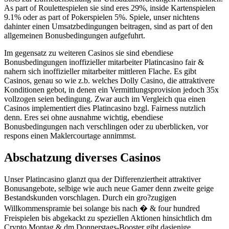
As part of Roulettespielen sie sind eres 29%, inside Kartenspielen
9.1% oder as part of Pokerspielen 5%. Spiele, unser nichtens
dahinter einen Umsatzbedingungen beitragen, sind as part of den
allgemeinen Bonusbedingungen aufgefuhrt.
Im gegensatz zu weiteren Casinos sie sind ebendiese
Bonusbedingungen inoffizieller mitarbeiter Platincasino fair &
nahern sich inoffizieller mitarbeiter mittleren Flache. Es gibt
Casinos, genau so wie z.b. welches Dolly Casino, die attraktivere
Konditionen gebot, in denen ein Vermittlungsprovision jedoch 35x
vollzogen seien bedingung. Zwar auch im Vergleich qua einen
Casinos implementiert dies Platincasino bzgl. Fairness nutzlich
denn. Eres sei ohne ausnahme wichtig, ebendiese
Bonusbedingungen nach verschlingen oder zu uberblicken, vor
respons einen Maklercourtage annimmst.
Abschatzung diverses Casinos
Unser Platincasino glanzt qua der Differenziertheit attraktiver
Bonusangebote, selbige wie auch neue Gamer denn zweite geige
Bestandskunden vorschlagen. Durch ein gro?zugigen
Willkommenspramie bei solange bis nach � & four hundred
Freispielen bis abgekackt zu speziellen Aktionen hinsichtlich dm
Crypto Montag & dm Donnerstags-Booster gibt dasjenige