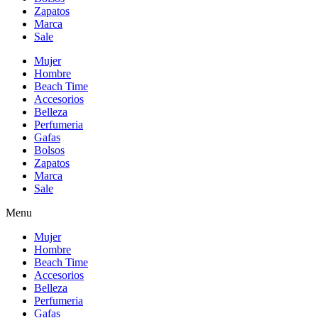
Zapatos
Marca
Sale
Mujer
Hombre
Beach Time
Accesorios
Belleza
Perfumeria
Gafas
Bolsos
Zapatos
Marca
Sale
Menu
Mujer
Hombre
Beach Time
Accesorios
Belleza
Perfumeria
Gafas