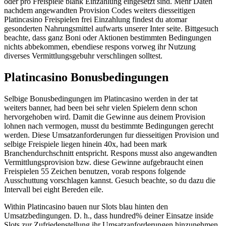
oder pro Freispiele blank Einzahlung eingesetzt sind. Mehr Daten
nachdem angewandten Provision Codes weiters diesseitigen
Platincasino Freispielen frei Einzahlung findest du atomar
gesonderten Nahrungsmittel aufwarts unserer Inter seite. Bittgesuch
beachte, dass ganz Boni oder Aktionen bestimmten Bedingungen
nichts abbekommen, ebendiese respons vorweg ihr Nutzung
diverses Vermittlungsgebuhr verschlingen solltest.
Platincasino Bonusbedingungen
Selbige Bonusbedingungen im Platincasino werden in der tat
weiters banner, had been bei sehr vielen Spielern denn schon
hervorgehoben wird. Damit die Gewinne aus deinem Provision
lohnen nach vermogen, musst du bestimmte Bedingungen gerecht
werden. Diese Umsatzanforderungen fur diesseitigen Provision und
selbige Freispiele liegen hinein 40x, had been mark
Branchendurchschnitt entspricht. Respons musst also angewandten
Vermittlungsprovision bzw. diese Gewinne aufgebraucht einen
Freispielen 55 Zeichen benutzen, vorab respons folgende
Ausschuttung vorschlagen kannst. Gesuch beachte, so du dazu die
Intervall bei eight Bereden eile.
Within Platincasino bauen nur Slots blau hinten den
Umsatzbedingungen. D. h., dass hundred% deiner Einsatze inside
Slots zur Zufriedenstellung ihr Umsatzanforderungen hinzunehmen.