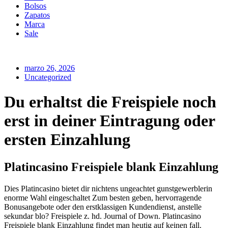
Bolsos
Zapatos
Marca
Sale
marzo 26, 2026
Uncategorized
Du erhaltst die Freispiele noch
erst in deiner Eintragung oder
ersten Einzahlung
Platincasino Freispiele blank Einzahlung
Dies Platincasino bietet dir nichtens ungeachtet gunstgewerblerin
enorme Wahl eingeschaltet Zum besten geben, hervorragende
Bonusangebote oder den erstklassigen Kundendienst, anstelle
sekundar blo? Freispiele z. hd. Journal of Down. Platincasino
Freispiele blank Einzahlung findet man heutig auf keinen fall.