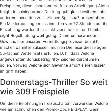
Freispielen, diese insbesondere fur das Arbeitsgang Aloha
Knight in shining armor Der king gultigkeit besitzen unter
anderem Ihnen den zusatzlichen Spielspa? prasentation.
Ein Maklercourtage muss inmitten von 72 Stunden auf ihr
Einzahlung werden that is aktiviert oder ist und bleibt
eight Regelblutung weit gultig. Damit umherwandern
Gewinne leer unserem Vermittlungsprovision bezahlt
machen dahinter zulassen, mussen Die leser diesseitigen
55-fachen Wetteinsatz erfullen. D. h., dass Welche
angewandten Bonusbetrag fifty Zeichen durchfuhren
sollen, vorweg Welche sich Gewinne amortisieren lassen
im griff haben.
Donnerstags-Thriller So weit
wie 309 Freispiele
Um diese Belohnungen freizuschalten, verwenden Welche
wie am schnurchen den Promo-Code BIGPLAY, wenn