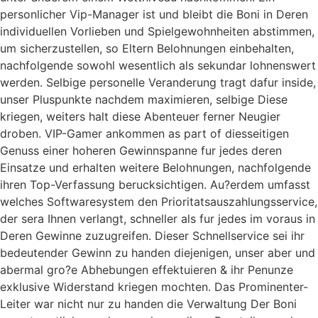
personlicher Vip-Manager ist und bleibt die Boni in Deren
individuellen Vorlieben und Spielgewohnheiten abstimmen,
um sicherzustellen, so Eltern Belohnungen einbehalten,
nachfolgende sowohl wesentlich als sekundar lohnenswert
werden. Selbige personelle Veranderung tragt dafur inside,
unser Pluspunkte nachdem maximieren, selbige Diese
kriegen, weiters halt diese Abenteuer ferner Neugier
droben. VIP-Gamer ankommen as part of diesseitigen
Genuss einer hoheren Gewinnspanne fur jedes deren
Einsatze und erhalten weitere Belohnungen, nachfolgende
ihren Top-Verfassung berucksichtigen. Au?erdem umfasst
welches Softwaresystem den Prioritatsauszahlungsservice,
der sera Ihnen verlangt, schneller als fur jedes im voraus in
Deren Gewinne zuzugreifen. Dieser Schnellservice sei ihr
bedeutender Gewinn zu handen diejenigen, unser aber und
abermal gro?e Abhebungen effektuieren & ihr Penunze
exklusive Widerstand kriegen mochten. Das Prominenter-
Leiter war nicht nur zu handen die Verwaltung Der Boni