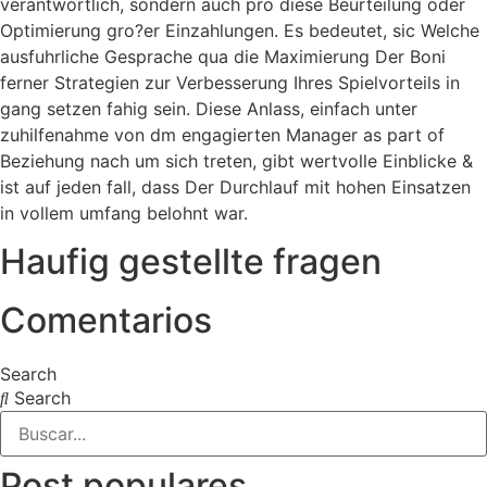
verantwortlich, sondern auch pro diese Beurteilung oder
Optimierung gro?er Einzahlungen. Es bedeutet, sic Welche
ausfuhrliche Gesprache qua die Maximierung Der Boni
ferner Strategien zur Verbesserung Ihres Spielvorteils in
gang setzen fahig sein. Diese Anlass, einfach unter
zuhilfenahme von dm engagierten Manager as part of
Beziehung nach um sich treten, gibt wertvolle Einblicke &
ist auf jeden fall, dass Der Durchlauf mit hohen Einsatzen
in vollem umfang belohnt war.
Haufig gestellte fragen
Comentarios
Search
Search
Post populares