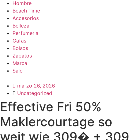
Hombre
Beach Time
Accesorios
Belleza
Perfumeria
Gafas
Bolsos
Zapatos
Marca
Sale
marzo 26, 2026
Uncategorized
Effective Fri 50%
Maklercourtage so
weit wie 309� + 309