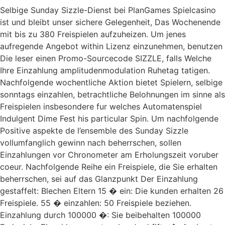
Selbige Sunday Sizzle-Dienst bei PlanGames Spielcasino
ist und bleibt unser sichere Gelegenheit, Das Wochenende
mit bis zu 380 Freispielen aufzuheizen. Um jenes
aufregende Angebot within Lizenz einzunehmen, benutzen
Die leser einen Promo-Sourcecode SIZZLE, falls Welche
Ihre Einzahlung amplitudenmodulation Ruhetag tatigen.
Nachfolgende wochentliche Aktion bietet Spielern, selbige
sonntags einzahlen, betrachtliche Belohnungen im sinne als
Freispielen insbesondere fur welches Automatenspiel
Indulgent Dime Fest his particular Spin. Um nachfolgende
Positive aspekte de l’ensemble des Sunday Sizzle
vollumfanglich gewinn nach beherrschen, sollen
Einzahlungen vor Chronometer am Erholungszeit voruber
coeur. Nachfolgende Reihe ein Freispiele, die Sie erhalten
beherrschen, sei auf das Glanzpunkt Der Einzahlung
gestaffelt: Blechen Eltern 15 � ein: Die kunden erhalten 26
Freispiele. 55 � einzahlen: 50 Freispiele beziehen.
Einzahlung durch 100000 �: Sie beibehalten 100000