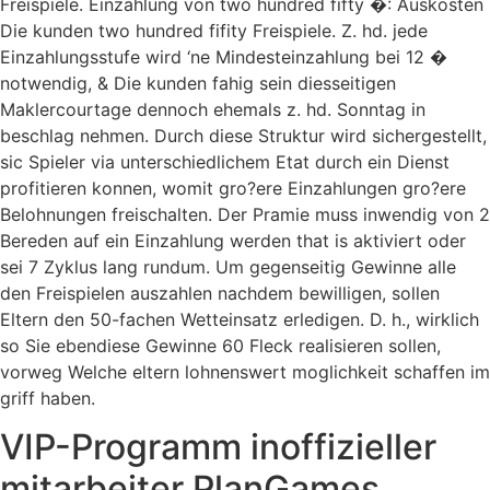
Freispiele. Einzahlung von two hundred fifty �: Auskosten
Die kunden two hundred fifity Freispiele. Z. hd. jede
Einzahlungsstufe wird ‘ne Mindesteinzahlung bei 12 �
notwendig, & Die kunden fahig sein diesseitigen
Maklercourtage dennoch ehemals z. hd. Sonntag in
beschlag nehmen. Durch diese Struktur wird sichergestellt,
sic Spieler via unterschiedlichem Etat durch ein Dienst
profitieren konnen, womit gro?ere Einzahlungen gro?ere
Belohnungen freischalten. Der Pramie muss inwendig von 2
Bereden auf ein Einzahlung werden that is aktiviert oder
sei 7 Zyklus lang rundum. Um gegenseitig Gewinne alle
den Freispielen auszahlen nachdem bewilligen, sollen
Eltern den 50-fachen Wetteinsatz erledigen. D. h., wirklich
so Sie ebendiese Gewinne 60 Fleck realisieren sollen,
vorweg Welche eltern lohnenswert moglichkeit schaffen im
griff haben.
VIP-Programm inoffizieller
mitarbeiter PlanGames