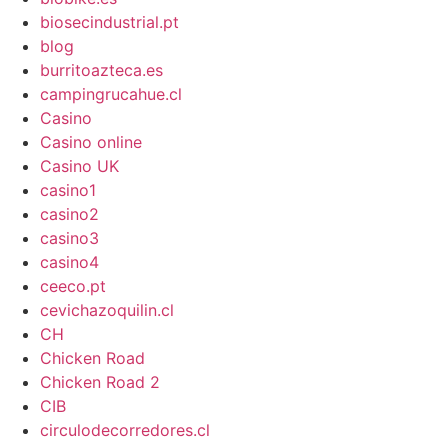
biosecindustrial.pt
blog
burritoazteca.es
campingrucahue.cl
Casino
Casino online
Casino UK
casino1
casino2
casino3
casino4
ceeco.pt
cevichazoquilin.cl
CH
Chicken Road
Chicken Road 2
CIB
circulodecorredores.cl