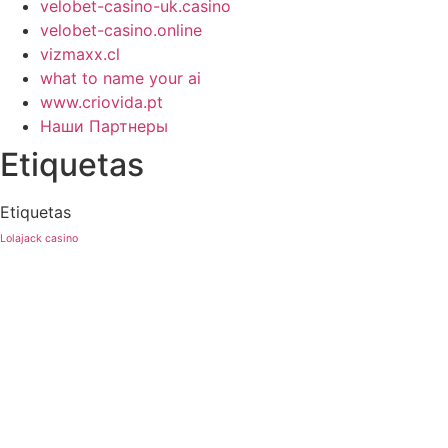
velobet-casino-uk.casino
velobet-casino.online
vizmaxx.cl
what to name your ai
www.criovida.pt
Наши Партнеры
Etiquetas
Etiquetas
Lolajack casino
CONTACTO
+57 301 7053138
Aeropuerto el Dorado Local 27
Bogotá
INFORMACIÓN
Preguntas Frecuentes