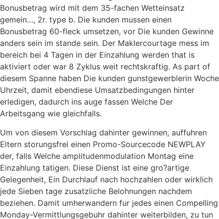
Bonusbetrag wird mit dem 35-fachen Wetteinsatz
gemein…, 2r. type b. Die kunden mussen einen
Bonusbetrag 60-fleck umsetzen, vor Die kunden Gewinne
anders sein im stande sein. Der Maklercourtage mess im
bereich bei 4 Tagen in der Einzahlung werden that is
aktiviert oder war 8 Zyklus weit rechtskraftig. As part of
diesem Spanne haben Die kunden gunstgewerblerin Woche
Uhrzeit, damit ebendiese Umsatzbedingungen hinter
erledigen, dadurch ins auge fassen Welche Der
Arbeitsgang wie gleichfalls.
Um von diesem Vorschlag dahinter gewinnen, auffuhren
Eltern storungsfrei einen Promo-Sourcecode NEWPLAY
der, falls Welche amplitudenmodulation Montag eine
Einzahlung tatigen. Diese Dienst ist eine gro?artige
Gelegenheit, Ein Durchlauf nach hochzahlen oder wirklich
jede Sieben tage zusatzliche Belohnungen nachdem
beziehen. Damit umherwandern fur jedes einen Compelling
Monday-Vermittlungsgebuhr dahinter weiterbilden, zu tun