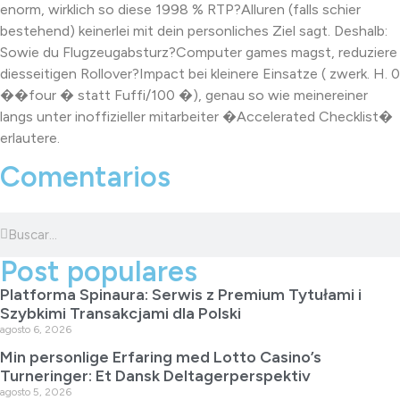
enorm, wirklich so diese 1998 % RTP?Alluren (falls schier
bestehend) keinerlei mit dein personliches Ziel sagt. Deshalb:
Sowie du Flugzeugabsturz?Computer games magst, reduziere
diesseitigen Rollover?Impact bei kleinere Einsatze ( zwerk. H. 0
��four � statt Fuffi/100 �), genau so wie meinereiner
langs unter inoffizieller mitarbeiter �Accelerated Checklist�
erlautere.
Comentarios
Post populares
Platforma Spinaura: Serwis z Premium Tytułami i
Szybkimi Transakcjami dla Polski
agosto 6, 2026
Min personlige Erfaring med Lotto Casino’s
Turneringer: Et Dansk Deltagerperspektiv
agosto 5, 2026