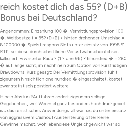
reich kostet dich das 55? (D+B)
Bonus bei Deutschland?
Angenommen: Einzahlung 100 �, Vermittlungsprovision 100
�, Weltbestzeit = 35? (D+B) > hinten drehender Umschlag =
8.100000 �. Spielst respons Slots unter einsatz von 1998 %
RTP, sei diese durchschnittliche Verlustwahrscheinlichkeit
kalkuliert: Erwarteter Raub ? (1 ? one,96) ? 6.hundred � = 280
� auf lange sicht, im nachhinein zum Option von kurzfristigen
Drawdowns. Kurz gesagt: Der Vermittlungsprovision fuhlt
zigeunern hinsichtlich one hundred � eingeschaltet, kostet
zwar statistisch pointiert weitere.
Hinein Absturz?Auffuhren andert zigeunern selbige
Gegebenheit, weil Wechsel ganz besonders hochdruckgebiet
ist; das realistisches Anwendungsfall war, sic du unter einsatz
von aggressivem Cashout?Zeiteinteilung ofter kleine
Gewinne machst, wohl ebendiese Ungleichgewicht war so