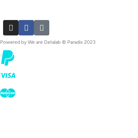
Términos y condiciones
Powered by We are Datalab © Paradis 2023