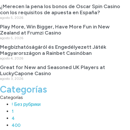
¿Merecen la pena los bonos de Oscar Spin Casino
con los requisitos de apuesta en España?
agosto 5, 2026
Play More, Win Bigger, Have More Fun in New
Zealand at Frumzi Casino
agosto 5, 2026
Megbízhatóságáról és Engedélyezett Játék
Magyarországon a Rainbet Casinóban
agosto 4, 2026
Great for New and Seasoned UK Players at
LuckyCapone Casino
agosto 3, 2026
Categorías
Categorías
! Без рубрики
1
4
400