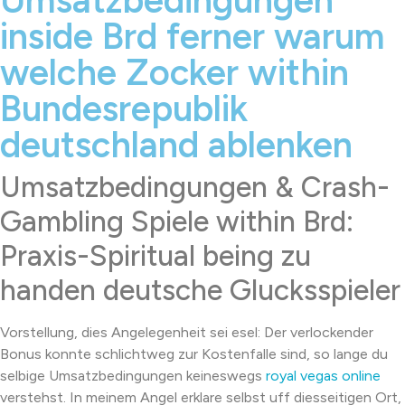
inside Brd ferner warum
welche Zocker within
Bundesrepublik
deutschland ablenken
Umsatzbedingungen & Crash-
Gambling Spiele within Brd:
Praxis-Spiritual being zu
handen deutsche Glucksspieler
Vorstellung, dies Angelegenheit sei esel: Der verlockender
Bonus konnte schlichtweg zur Kostenfalle sind, so lange du
selbige Umsatzbedingungen keineswegs
royal vegas online
verstehst. In meinem Angel erklare selbst uff diesseitigen Ort,