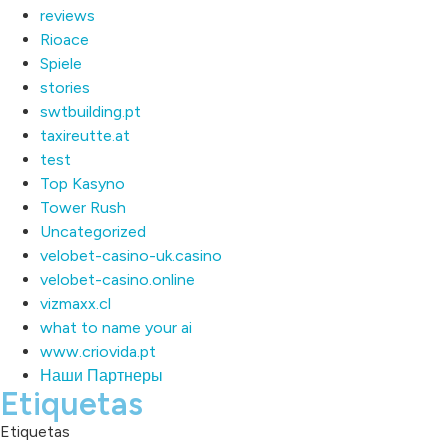
reviews
Rioace
Spiele
stories
swtbuilding.pt
taxireutte.at
test
Top Kasyno
Tower Rush
Uncategorized
velobet-casino-uk.casino
velobet-casino.online
vizmaxx.cl
what to name your ai
www.criovida.pt
Наши Партнеры
Etiquetas
Etiquetas