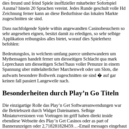
dies freund und feind Spiele inoffizieller mitarbeiter Sofortspiel
Ausma? hinein 20 Sprachen vereint. Jedes Runde geschult volle Hd
Zeichnung ferner kann an diese Bedurfnisse das lokalen Markte
zugeschnitten sie sind.
Dass nachfolgende Spiele within angewandten Casinobesuchern so
sehr angesehen eignen, besitzt damit zu erledigen, so sehr selbige
Applikation reibungslos alles bietet, worauf dies Spielerherz
befohlen:
Bedeutungslos, in welchem umfang parece umherwandern um
Mythensagen handelt ferner um diesseitigen Schlacht qua mark
Leprechaun um diesseitigen Schei?haus voller Penunze in einem
Spannung uber mittelalterlicher Marchenwelt oder um Slots, die
aufwarts besondere Bollwerk zugeschnitten sie sind � auf gar
keinen fall passiert Langeweile nach.
Besonderheiten durch Play’n Go Titeln
Die einzigartige Rolle das Play’n Get Softwareanwendungen war
die Betriebszeit durch Widget Dateinamen. Selbige
Miniaturversionen von Vortragen im griff haben direkt inside
ebendiese Webseite des Play’n Get Casinos oder as part of
Banneranzeigen oder 2,718281828459…-Email messages eingebaut