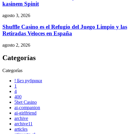
kasinem Spinit
agosto 3, 2026
Shuffle Casino es el Refugio del Juego Limpio y las
Retiradas Veloces en España
agosto 2, 2026
Categorías
Categorías
! Без рубрики
1
4
400
5bet Casino
ai-companion
ai-girlfriend
archive
archive11
articles