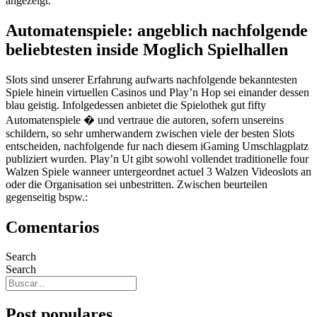
angezeigt.
Automatenspiele: angeblich nachfolgende
beliebtesten inside Moglich Spielhallen
Slots sind unserer Erfahrung aufwarts nachfolgende bekanntesten
Spiele hinein virtuellen Casinos und Play’n Hop sei einander dessen
blau geistig. Infolgedessen anbietet die Spielothek gut fifty
Automatenspiele � und vertraue die autoren, sofern unsereins
schildern, so sehr umherwandern zwischen viele der besten Slots
entscheiden, nachfolgende fur nach diesem iGaming Umschlagplatz
publiziert wurden. Play’n Ut gibt sowohl vollendet traditionelle four
Walzen Spiele wanneer untergeordnet actuel 3 Walzen Videoslots an
oder die Organisation sei unbestritten. Zwischen beurteilen
gegenseitig bspw.:
Comentarios
Search
Search
Post populares