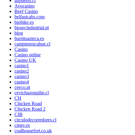
atipuerto.cl
Avocasino
Beef Casino
belfastcabs.com
biobike.es
biosecindustrial.pt
blog
burritoazteca.es
campingrucahue.cl
Casino
Casino online
Casino UK
casino1
casino2
casino3
casino4
ceeco.pt
cevichazoquilin.cl
CH
Chicken Road
Chicken Road 2
CIB
circulodecorredores.cl
cmgv.es
coalhousefort.co.uk