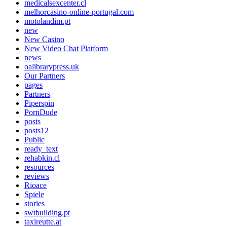
medicalsexcenter.cl
melhorcasino-online-portugal.com
motolandim.pt
new
New Casino
New Video Chat Platform
news
oalibrarypress.uk
Our Partners
pages
Partners
Piperspin
PornDude
posts
posts12
Public
ready_text
rehabkin.cl
resources
reviews
Rioace
Spiele
stories
swtbuilding.pt
taxireutte.at