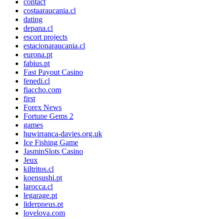
contact
costaaraucania.cl
dating
depana.cl
escort projects
estacionaraucania.cl
eurona.pt
fabius.pt
Fast Payout Casino
fenedi.cl
fiaccho.com
first
Forex News
Fortune Gems 2
games
huwirranca-davies.org.uk
Ice Fishing Game
JasminSlots Casino
Jeux
kiltritos.cl
koensushi.pt
larocca.cl
legarage.pt
liderpneus.pt
lovelova.com