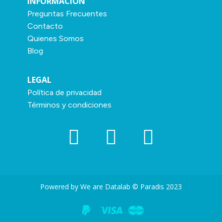
INFORMACIÓN
Preguntas Frecuentes
Contacto
Quienes Somos
Blog
LEGAL
Política de privacidad
Términos y condiciones
Powered by We are Datalab © Paradis 2023