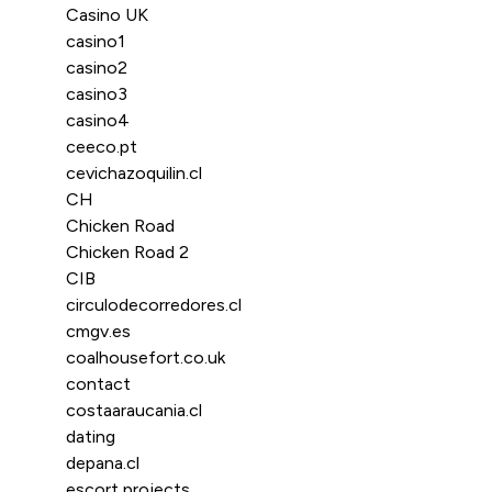
Casino UK
casino1
casino2
casino3
casino4
ceeco.pt
cevichazoquilin.cl
CH
Chicken Road
Chicken Road 2
CIB
circulodecorredores.cl
cmgv.es
coalhousefort.co.uk
contact
costaaraucania.cl
dating
depana.cl
escort projects