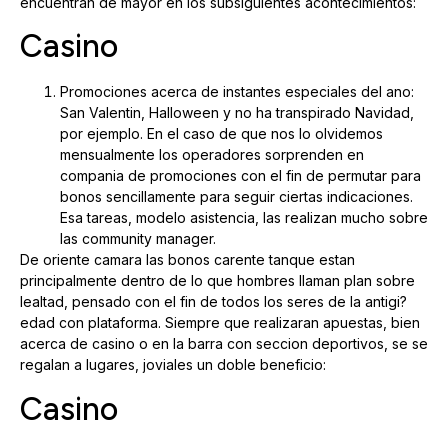
encuentran de mayor en los subsiguientes acontecimientos:
Casino
Promociones acerca de instantes especiales del ano:
San Valentin, Halloween y no ha transpirado Navidad,
por ejemplo. En el caso de que nos lo olvidemos
mensualmente los operadores sorprenden en
compania de promociones con el fin de permutar para
bonos sencillamente para seguir ciertas indicaciones.
Esa tareas, modelo asistencia, las realizan mucho sobre
las community manager.
De oriente camara las bonos carente tanque estan
principalmente dentro de lo que hombres llaman plan sobre
lealtad, pensado con el fin de todos los seres de la antigi?
edad con plataforma. Siempre que realizaran apuestas, bien
acerca de casino o en la barra con seccion deportivos, se se
regalan a lugares, joviales un doble beneficio:
Casino