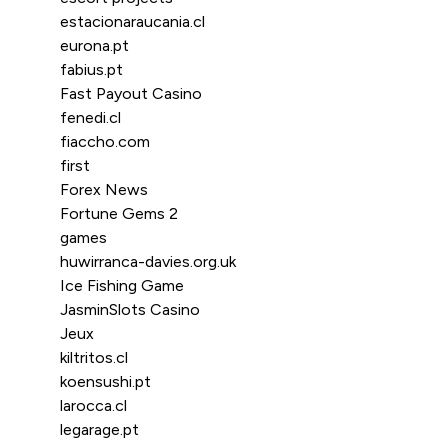
estacionaraucania.cl
eurona.pt
fabius.pt
Fast Payout Casino
fenedi.cl
fiaccho.com
first
Forex News
Fortune Gems 2
games
huwirranca-davies.org.uk
Ice Fishing Game
JasminSlots Casino
Jeux
kiltritos.cl
koensushi.pt
larocca.cl
legarage.pt