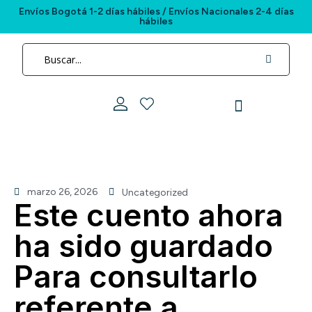
Envíos Bogotá 1-2 días hábiles / Envíos Nacionales 2-4 días
hábiles
marzo 26, 2026
Uncategorized
Este cuento ahora
ha sido guardado
Para consultarlo
referente a