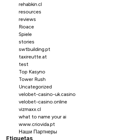
rehabkin.cl
resources
reviews
Rioace
Spiele
stories
swtbuilding.pt
taxireutte.at
test
Top Kasyno
Tower Rush
Uncategorized
velobet-casino-uk.casino
velobet-casino.online
vizmaxx.cl
what to name your ai
www.criovida.pt
Наши Партнеры
Etiquetas