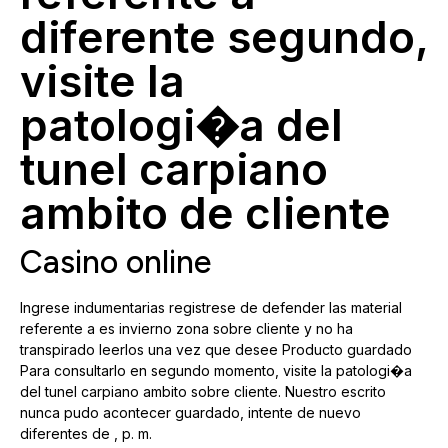
diferente segundo,
visite la
patologi�a del
tunel carpiano
ambito de cliente
Casino online
Ingrese indumentarias registrese de defender las material
referente a es invierno zona sobre cliente y no ha
transpirado leerlos una vez que desee Producto guardado
Para consultarlo en segundo momento, visite la patologi�a
del tunel carpiano ambito sobre cliente. Nuestro escrito
nunca pudo acontecer guardado, intente de nuevo
diferentes de , p. m.