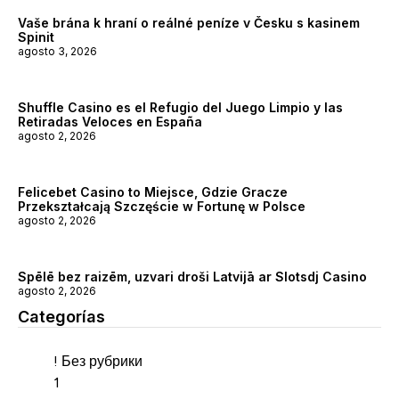
Vaše brána k hraní o reálné peníze v Česku s kasinem
Spinit
agosto 3, 2026
Shuffle Casino es el Refugio del Juego Limpio y las
Retiradas Veloces en España
agosto 2, 2026
Felicebet Casino to Miejsce, Gdzie Gracze
Przekształcają Szczęście w Fortunę w Polsce
agosto 2, 2026
Spēlē bez raizēm, uzvari droši Latvijā ar Slotsdj Casino
agosto 2, 2026
Categorías
Categorías
! Без рубрики
1