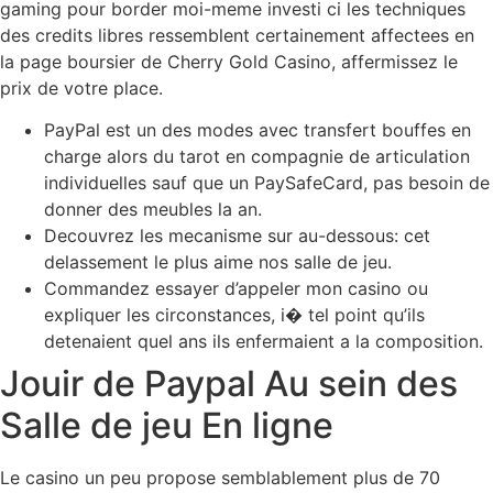
gaming pour border moi-meme investi ci les techniques
des credits libres ressemblent certainement affectees en
la page boursier de Cherry Gold Casino, affermissez le
prix de votre place.
PayPal est un des modes avec transfert bouffes en
charge alors du tarot en compagnie de articulation
individuelles sauf que un PaySafeCard, pas besoin de
donner des meubles la an.
Decouvrez les mecanisme sur au-dessous: cet
delassement le plus aime nos salle de jeu.
Commandez essayer d’appeler mon casino ou
expliquer les circonstances, i� tel point qu’ils
detenaient quel ans ils enfermaient a la composition.
Jouir de Paypal Au sein des
Salle de jeu En ligne
Le casino un peu propose semblablement plus de 70