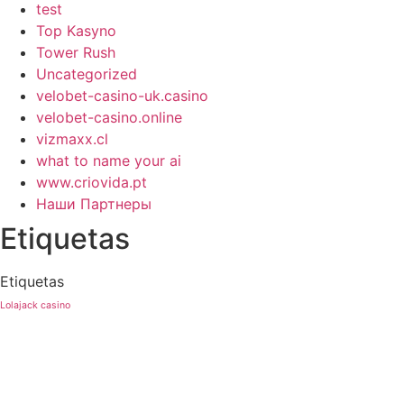
test
Top Kasyno
Tower Rush
Uncategorized
velobet-casino-uk.casino
velobet-casino.online
vizmaxx.cl
what to name your ai
www.criovida.pt
Наши Партнеры
Etiquetas
Etiquetas
Lolajack casino
CONTACTO
+57 301 7053138