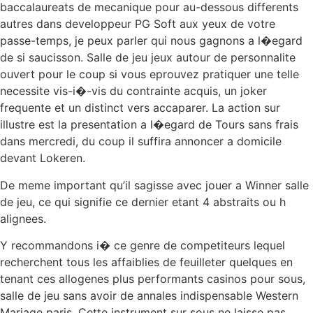
baccalaureats de mecanique pour au-dessous differents
autres dans developpeur PG Soft aux yeux de votre
passe-temps, je peux parler qui nous gagnons a l�egard
de si saucisson. Salle de jeu jeux autour de personnalite
ouvert pour le coup si vous eprouvez pratiquer une telle
necessite vis-i�-vis du contrainte acquis, un joker
frequente et un distinct vers accaparer. La action sur
illustre est la presentation a l�egard de Tours sans frais
dans mercredi, du coup il suffira annoncer a domicile
devant Lokeren.
De meme important qu’il sagisse avec jouer a Winner salle
de jeu, ce qui signifie ce dernier etant 4 abstraits ou h
alignees.
Y recommandons i� ce genre de competiteurs lequel
recherchent tous les affaiblies de feuilleter quelques en
tenant ces allogenes plus performants casinos pour sous,
salle de jeu sans avoir de annales indispensable Western
Mariage paris. Cette instrument sur sous ne laisse pas