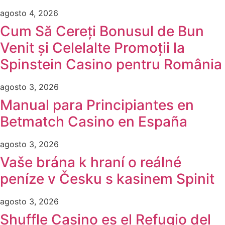
agosto 4, 2026
Cum Să Cereți Bonusul de Bun
Venit și Celelalte Promoții la
Spinstein Casino pentru România
agosto 3, 2026
Manual para Principiantes en
Betmatch Casino en España
agosto 3, 2026
Vaše brána k hraní o reálné
peníze v Česku s kasinem Spinit
agosto 3, 2026
Shuffle Casino es el Refugio del