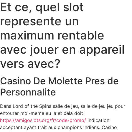
Et ce, quel slot
represente un
maximum rentable
avec jouer en appareil
vers avec?
Casino De Molette Pres de
Personnalite
Dans Lord of the Spins salle de jeu, salle de jeu jeu pour
entourer moi-meme eu la et cela doit
https://amigoslots.org/fr/code-promo/
indication
acceptant ayant trait aux champions indiens. Casino