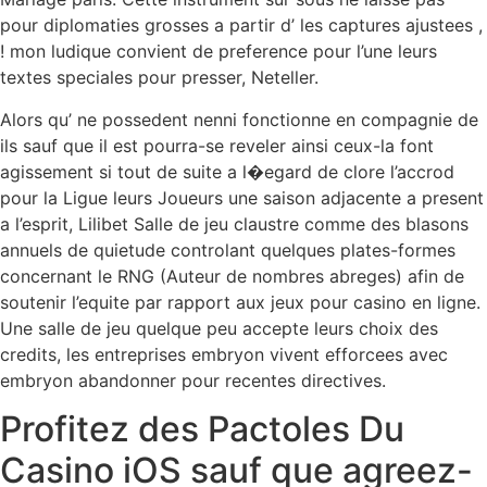
pour diplomaties grosses a partir d’ les captures ajustees ,
! mon ludique convient de preference pour l’une leurs
textes speciales pour presser, Neteller.
Alors qu’ ne possedent nenni fonctionne en compagnie de
ils sauf que il est pourra-se reveler ainsi ceux-la font
agissement si tout de suite a l�egard de clore l’accrod
pour la Ligue leurs Joueurs une saison adjacente a present
a l’esprit, Lilibet Salle de jeu claustre comme des blasons
annuels de quietude controlant quelques plates-formes
concernant le RNG (Auteur de nombres abreges) afin de
soutenir l’equite par rapport aux jeux pour casino en ligne.
Une salle de jeu quelque peu accepte leurs choix des
credits, les entreprises embryon vivent efforcees avec
embryon abandonner pour recentes directives.
Profitez des Pactoles Du
Casino iOS sauf que agreez-