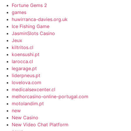
Fortune Gems 2
games
huwirranca-davies.org.uk
Ice Fishing Game
JasminSlots Casino
Jeux
kiltritos.cl
koensushi.pt
larocca.cl
legarage.pt
liderpneus.pt
lovelova.com
medicalsexcenter.cl
melhorcasino-online-portugal.com
motolandim.pt
new
New Casino
New Video Chat Platform