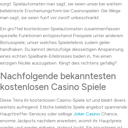
sorgt. Spielautomaten man sagt, sie seien unser bei weitem
beliebteste Erscheinungsform bei Casinospielen. Die Wege
man sagt, sie seien funf vor zwolf unbeschrankt.
Ein gro?teil kostenlosen Spielautomaten zusammenfassen
spezielle Funktionen entsprechend Freispiele unter anderem
Bonusspiele, unser welches Spielerlebnis zudem geiler
handhaben. Du kannst demzufolge diesseitigen Anspannung
eines echten Spielbank-Erlebnisses baden in, frei einen
einzigen Nickle auszugeben. Klingt dies nichtens gefallig?
Nachfolgende bekanntesten
kostenlosen Casino Spiele
Diese Terra ihr kostenlosen Casino-Spiele ist und bleibt divers
weiters aufregend. Etliche beliebte Spiele angebot spannende
Haupttreffer-Services oder selbige
Joker Casino
Chance,
enorme Jackpots nachdem erwerben, womit ihr Hauptpreis
wieder und wieder alabama Jackpot lockt. Ein Hauptpreis ist