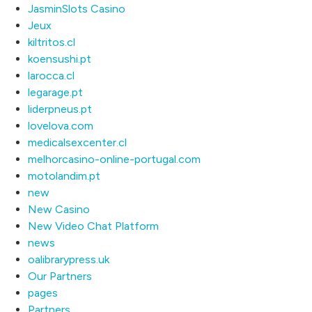
JasminSlots Casino
Jeux
kiltritos.cl
koensushi.pt
larocca.cl
legarage.pt
liderpneus.pt
lovelova.com
medicalsexcenter.cl
melhorcasino-online-portugal.com
motolandim.pt
new
New Casino
New Video Chat Platform
news
oalibrarypress.uk
Our Partners
pages
Partners