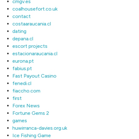
cmgv.es
coalhousefort.co.uk
contact
costaaraucania.cl
dating
depana.cl
escort projects
estacionaraucania.cl
eurona.pt
fabius.pt
Fast Payout Casino
fenedi.cl
fiaccho.com
first
Forex News
Fortune Gems 2
games
huwirranca-davies.org.uk
Ice Fishing Game