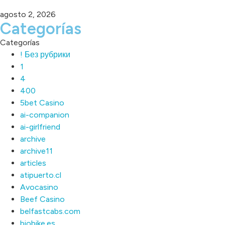
agosto 2, 2026
Categorías
Categorías
! Без рубрики
1
4
400
5bet Casino
ai-companion
ai-girlfriend
archive
archive11
articles
atipuerto.cl
Avocasino
Beef Casino
belfastcabs.com
biobike.es