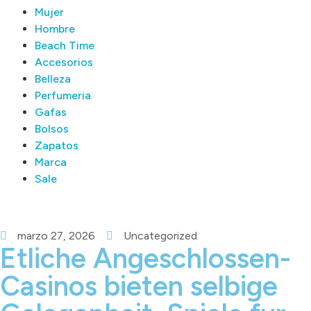
Mujer
Hombre
Beach Time
Accesorios
Belleza
Perfumeria
Gafas
Bolsos
Zapatos
Marca
Sale
marzo 27, 2026
Uncategorized
Etliche Angeschlossen-
Casinos bieten selbige