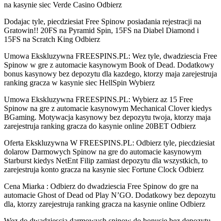
na kasynie siec Verde Casino Odbierz
Dodajac tyle, piecdziesiat Free Spinow posiadania rejestracji na
Gratowin!! 20FS na Pyramid Spin, 15FS na Diabel Diamond i
15FS na Scratch King Odbierz
Umowa Ekskluzywna FREESPINS.PL: Wez tyle, dwadziescia Free
Spinow w gre z automacie kasynowym Book of Dead. Dodatkowy
bonus kasynowy bez depozytu dla kazdego, ktorzy maja zarejestruja
ranking gracza w kasynie siec HellSpin Wybierz
Umowa Ekskluzywna FREESPINS.PL: Wybierz az 15 Free
Spinow na gre z automacie kasynowym Mechanical Clover kiedys
BGaming. Motywacja kasynowy bez depozytu twoja, ktorzy maja
zarejestruja ranking gracza do kasynie online 20BET Odbierz
Oferta Ekskluzywna W FREESPINS.PL: Odbierz tyle, piecdziesiat
dolarow Darmowych Spinow na gre do automacie kasynowym
Starburst kiedys NetEnt Filip zamiast depozytu dla wszystkich, to
zarejestruja konto gracza na kasynie siec Fortune Clock Odbierz
Cena Miarka : Odbierz do dwadziescia Free Spinow do gre na
automacie Ghost of Dead od Play N’GO. Dodatkowy bez depozytu
dla, ktorzy zarejestruja ranking gracza na kasynie online Odbierz
Wez do dwadziescia darmowych spinow do bonusie bez depozytu