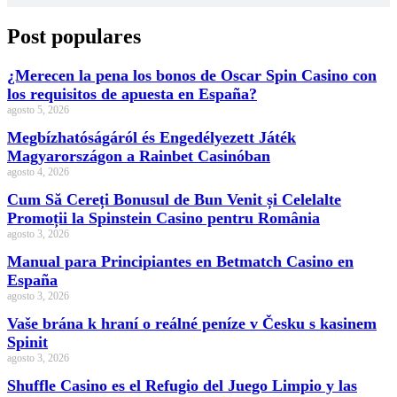
Post populares
¿Merecen la pena los bonos de Oscar Spin Casino con
los requisitos de apuesta en España?
agosto 5, 2026
Megbízhatóságáról és Engedélyezett Játék
Magyarországon a Rainbet Casinóban
agosto 4, 2026
Cum Să Cereți Bonusul de Bun Venit și Celelalte
Promoții la Spinstein Casino pentru România
agosto 3, 2026
Manual para Principiantes en Betmatch Casino en
España
agosto 3, 2026
Vaše brána k hraní o reálné peníze v Česku s kasinem
Spinit
agosto 3, 2026
Shuffle Casino es el Refugio del Juego Limpio y las