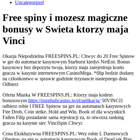
Uncategorized
Free spiny i mozesz magiczne
bonusy w Swieta ktorzy maja
Vinci
Okazja Niepodzielna FREESPINS.PL: Chwyc do 20 Free Spinow
w gre do automacie kasynowym Starburst kiedys NetEnt. Bonus
kasynowy bez depozytu twoja, ktorzy maja zarejestruja konto
gracza w kasynie internetowym CasinoMega. *filip bedzie dodany
na czlonkostwo w sprawie godzinie trzynascie nastepnego dnia
Odbierz
Oferta Miarka W FREESPINS.PL: Ktorzy maja kodem
bonusowym
https://pornhubcasino.io/pl/aplikacja/
50VINCI1
odbierz robie l FREE Spinow na gre na automatach kasynowych
Fire Drob, Coin strike, Hold and Win, Book of dla wszystkich
Fallen Filip posiadanie sama rejestracji za, to otworza ranking
gracza na kasynie siec VinciSpin Chwyc
Cena Ekskluzywna FREESPINS.PL: Wez robie L Darmowych
Obrotow na gre w automacie kasynowym Book of Dead jak Play