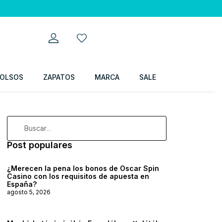
OLSOS
ZAPATOS
MARCA
SALE
Post populares
¿Merecen la pena los bonos de Oscar Spin
Casino con los requisitos de apuesta en
España?
agosto 5, 2026