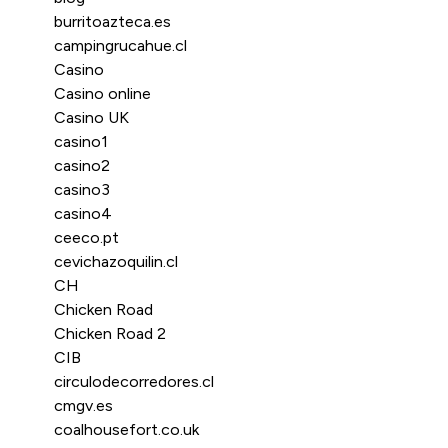
burritoazteca.es
campingrucahue.cl
Casino
Casino online
Casino UK
casino1
casino2
casino3
casino4
ceeco.pt
cevichazoquilin.cl
CH
Chicken Road
Chicken Road 2
CIB
circulodecorredores.cl
cmgv.es
coalhousefort.co.uk