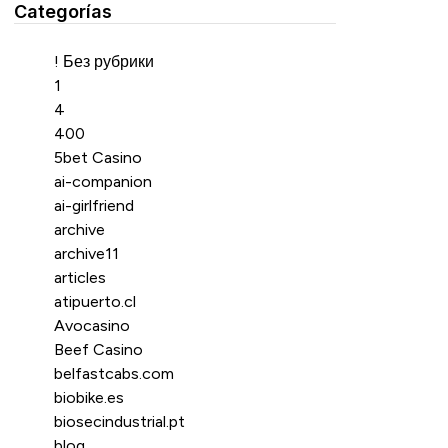
Categorías
Categorías
! Без рубрики
1
4
400
5bet Casino
ai-companion
ai-girlfriend
archive
archive11
articles
atipuerto.cl
Avocasino
Beef Casino
belfastcabs.com
biobike.es
biosecindustrial.pt
blog