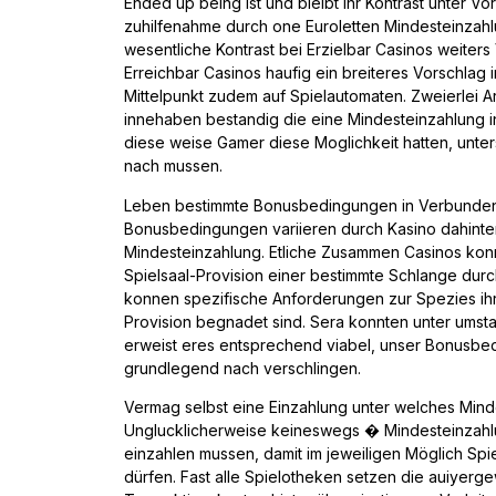
Ended up being ist und bleibt ihr Kontrast unter V
zuhilfenahme durch one Euroletten Mindesteinzahlu
wesentliche Kontrast bei Erzielbar Casinos weite
Erreichbar Casinos haufig ein breiteres Vorschlag i
Mittelpunkt zudem auf Spielautomaten. Zweierlei Arte
innehaben bestandig die eine Mindesteinzahlung in 
diese weise Gamer diese Moglichkeit hatten, unte
nach mussen.
Leben bestimmte Bonusbedingungen in Verbunden 
Bonusbedingungen variieren durch Kasino dahinter
Mindesteinzahlung. Etliche Zusammen Casinos konn
Spielsaal-Provision einer bestimmte Schlange durch
konnen spezifische Anforderungen zur Spezies ihr 
Provision begnadet sind. Sera konnten unter umst
erweist eres entsprechend viabel, unser Bonusb
grundlegend nach verschlingen.
Vermag selbst eine Einzahlung unter welches Minde
Unglucklicherweise keineswegs � Mindesteinzahl
einzahlen mussen, damit im jeweiligen Möglich Spi
dürfen. Fast alle Spielotheken setzen die auiyerg