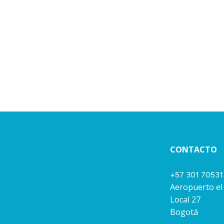
CONTACTO
+57 301 7053
Aeropuerto el
Local 27
Bogotá