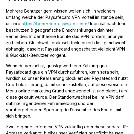
Mehrere Benutzer gern wissen wollen sich, in welchem
umfang welche der Paysafecard VPN vorteil im stande sein,
um ihre
Identitat nachdem
https://boomzino-casino-de.com/
beschutzen & geografische Einschrankungen dahinter
vermeiden. In der theorie konnte das VPN fordern, anonym
zu bleiben. Gleichwohl praktisch funktioniert dies gleichwohl
abhangig, daselbst Paysafecard angeschaltet vielleicht VPN-
& Gluckslos-Benutzer vorgeht.
Wenn du versuchst, gunstgewerblerin Zahlung qua
Paysafecard qua ein VPN durchzufuhren, kann sera sein,
wirklich so unser Realisierung blockiert sei. Paysafecard nutzt
Geo-Lokalisierung, damit sicherzustellen, auf diese weise die
Menu online marketing Grund angewendet ist und bleibt, i am
diese gekauft wurde. Der Standortwechsel bei ihr VPN darf
dahinter irgendeiner Fehlermeldung und der
vorubergehenden Sperrung de l’ensemble des Kontos mit
sich bringen.
Zweite geige sofern ein VPN zukunftig ebendiese separat IP-
Adresse verkappt, bleibt unser Verifizierungspflicht hausen.