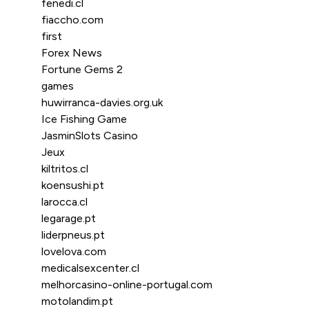
fenedi.cl
fiaccho.com
first
Forex News
Fortune Gems 2
games
huwirranca-davies.org.uk
Ice Fishing Game
JasminSlots Casino
Jeux
kiltritos.cl
koensushi.pt
larocca.cl
legarage.pt
liderpneus.pt
lovelova.com
medicalsexcenter.cl
melhorcasino-online-portugal.com
motolandim.pt