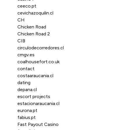
ceeco.pt
cevichazoquilin.cl
CH
Chicken Road
Chicken Road 2
CIB
circulodecorredores.cl
cmgv.es
coalhousefort.co.uk
contact
costaaraucania.cl
dating
depana.cl
escort projects
estacionaraucania.cl
eurona.pt
fabius.pt
Fast Payout Casino