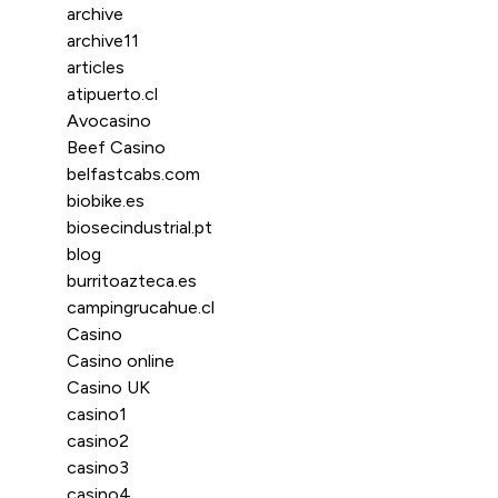
archive
archive11
articles
atipuerto.cl
Avocasino
Beef Casino
belfastcabs.com
biobike.es
biosecindustrial.pt
blog
burritoazteca.es
campingrucahue.cl
Casino
Casino online
Casino UK
casino1
casino2
casino3
casino4