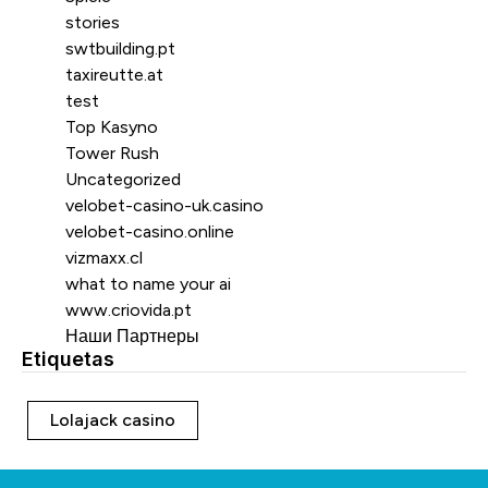
stories
swtbuilding.pt
taxireutte.at
test
Top Kasyno
Tower Rush
Uncategorized
velobet-casino-uk.casino
velobet-casino.online
vizmaxx.cl
what to name your ai
www.criovida.pt
Наши Партнеры
Etiquetas
Etiquetas
Lolajack casino