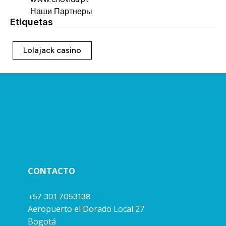
Наши Партнеры
Etiquetas
Etiquetas
Lolajack casino
CONTACTO
+57 301 7053138
Aeropuerto el Dorado Local 27
Bogotá