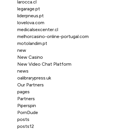
larocca.cl
legarage.pt
liderpneus.pt
lovelova.com
medicalsexcenter.cl
melhorcasino-online-portugal.com
motolandim.pt
new
New Casino
New Video Chat Platform
news
oalibrarypress.uk
Our Partners
pages
Partners
Piperspin
PornDude
posts
posts12