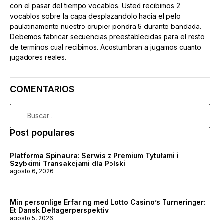
con el pasar del tiempo vocablos. Usted recibimos 2
vocablos sobre la capa desplazandolo hacia el pelo
paulatinamente nuestro crupier pondra 5 durante bandada.
Debemos fabricar secuencias preestablecidas para el resto
de terminos cual recibimos. Acostumbran a jugamos cuanto
jugadores reales.
COMENTARIOS
Post populares
Platforma Spinaura: Serwis z Premium Tytułami i
Szybkimi Transakcjami dla Polski
agosto 6, 2026
Min personlige Erfaring med Lotto Casino’s Turneringer:
Et Dansk Deltagerperspektiv
agosto 5, 2026