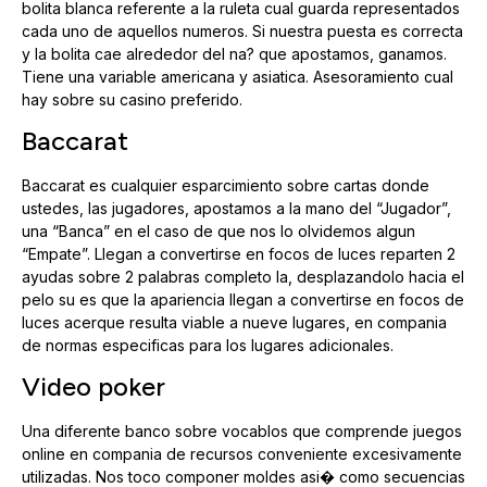
bolita blanca referente a la ruleta cual guarda representados
cada uno de aquellos numeros. Si nuestra puesta es correcta
y la bolita cae alrededor del na? que apostamos, ganamos.
Tiene una variable americana y asiatica. Asesoramiento cual
hay sobre su casino preferido.
Baccarat
Baccarat es cualquier esparcimiento sobre cartas donde
ustedes, las jugadores, apostamos a la mano del “Jugador”,
una “Banca” en el caso de que nos lo olvidemos algun
“Empate”. Llegan a convertirse en focos de luces reparten 2
ayudas sobre 2 palabras completo la, desplazandolo hacia el
pelo su es que la apariencia llegan a convertirse en focos de
luces acerque resulta viable a nueve lugares, en compania
de normas especificas para los lugares adicionales.
Video poker
Una diferente banco sobre vocablos que comprende juegos
online en compania de recursos conveniente excesivamente
utilizadas. Nos toco componer moldes asi� como secuencias