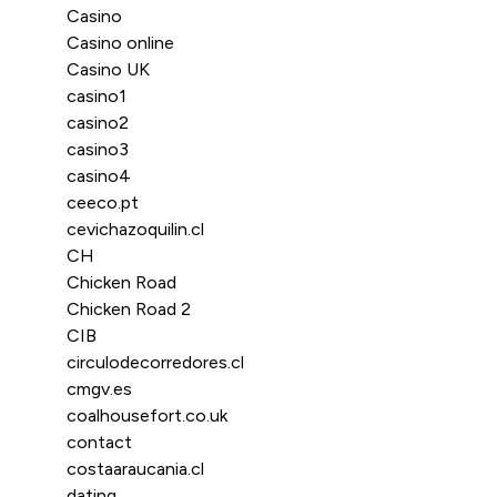
Casino
Casino online
Casino UK
casino1
casino2
casino3
casino4
ceeco.pt
cevichazoquilin.cl
CH
Chicken Road
Chicken Road 2
CIB
circulodecorredores.cl
cmgv.es
coalhousefort.co.uk
contact
costaaraucania.cl
dating