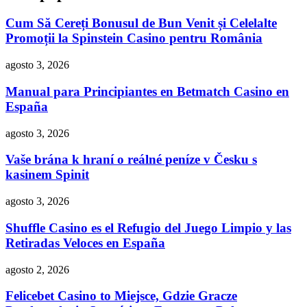
Cum Să Cereți Bonusul de Bun Venit și Celelalte
Promoții la Spinstein Casino pentru România
agosto 3, 2026
Manual para Principiantes en Betmatch Casino en
España
agosto 3, 2026
Vaše brána k hraní o reálné peníze v Česku s
kasinem Spinit
agosto 3, 2026
Shuffle Casino es el Refugio del Juego Limpio y las
Retiradas Veloces en España
agosto 2, 2026
Felicebet Casino to Miejsce, Gdzie Gracze