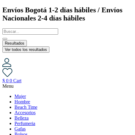
Saltar
Envíos Bogotá 1-2 días hábiles / Envíos
al
Nacionales 2-4 días hábiles
contenido
Resultados
Ver todos los resultados
$
0
0
Cart
Menu
Mujer
Hombre
Beach Time
Accesorios
Belleza
Perfumeria
Gafas
Bolsos