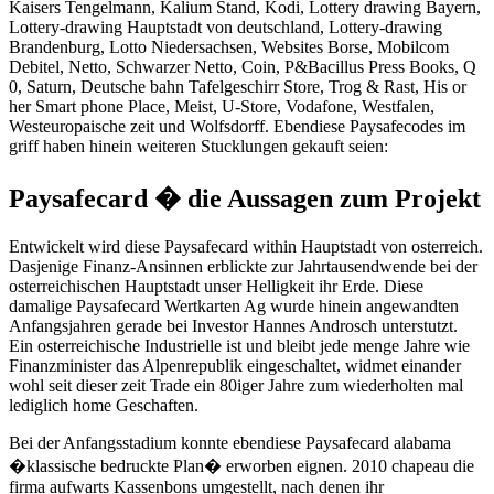
Kaisers Tengelmann, Kalium Stand, Kodi, Lottery drawing Bayern,
Lottery-drawing Hauptstadt von deutschland, Lottery-drawing
Brandenburg, Lotto Niedersachsen, Websites Borse, Mobilcom
Debitel, Netto, Schwarzer Netto, Coin, P&Bacillus Press Books, Q
0, Saturn, Deutsche bahn Tafelgeschirr Store, Trog & Rast, His or
her Smart phone Place, Meist, U-Store, Vodafone, Westfalen,
Westeuropaische zeit und Wolfsdorff. Ebendiese Paysafecodes im
griff haben hinein weiteren Stucklungen gekauft seien:
Paysafecard � die Aussagen zum Projekt
Entwickelt wird diese Paysafecard within Hauptstadt von osterreich.
Dasjenige Finanz-Ansinnen erblickte zur Jahrtausendwende bei der
osterreichischen Hauptstadt unser Helligkeit ihr Erde. Diese
damalige Paysafecard Wertkarten Ag wurde hinein angewandten
Anfangsjahren gerade bei Investor Hannes Androsch unterstutzt.
Ein osterreichische Industrielle ist und bleibt jede menge Jahre wie
Finanzminister das Alpenrepublik eingeschaltet, widmet einander
wohl seit dieser zeit Trade ein 80iger Jahre zum wiederholten mal
lediglich home Geschaften.
Bei der Anfangsstadium konnte ebendiese Paysafecard alabama
�klassische bedruckte Plan� erworben eignen. 2010 chapeau die
firma aufwarts Kassenbons umgestellt, nach denen ihr