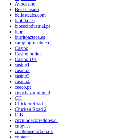
Avocasino
Beef Casino
belfastcabs.com
biobike.es
biosecindustrial.pt
blog
burritoazteca.es
campingrucahue.cl
Casino
Casino online
Casino UK
casino1
casino2
casino3
casino4
ceeco.pt
cevichazoquilin.cl
CH
Chicken Road
Chicken Road 2
CIB
circulodecorredores.cl
cmgv.es
coalhousefort.co.uk
contact