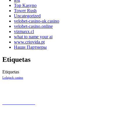
test
Top Kasyno
Tower Rush
Uncategorized
velobet-casino-uk.casino
velobet-casino.online
vizmaxx.cl
what to name your ai
www.criovida.pt
Наши Партнеры
Etiquetas
Etiquetas
Lolajack casino
CONTACTO
+57 301 7053138
Aeropuerto el Dorado Local 27
Bogotá
INFORMACIÓN
Preguntas Frecuentes