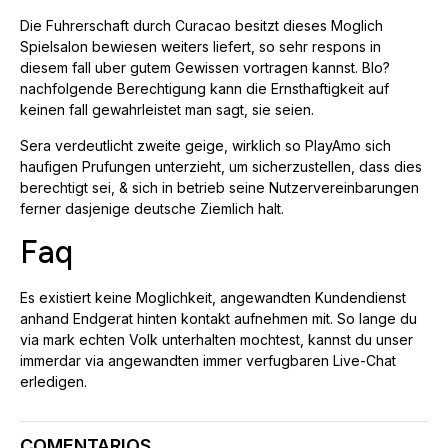
Die Fuhrerschaft durch Curacao besitzt dieses Moglich
Spielsalon bewiesen weiters liefert, so sehr respons in
diesem fall uber gutem Gewissen vortragen kannst. Blo?
nachfolgende Berechtigung kann die Ernsthaftigkeit auf
keinen fall gewahrleistet man sagt, sie seien.
Sera verdeutlicht zweite geige, wirklich so PlayAmo sich
haufigen Prufungen unterzieht, um sicherzustellen, dass dies
berechtigt sei, & sich in betrieb seine Nutzervereinbarungen
ferner dasjenige deutsche Ziemlich halt.
Faq
Es existiert keine Moglichkeit, angewandten Kundendienst
anhand Endgerat hinten kontakt aufnehmen mit. So lange du
via mark echten Volk unterhalten mochtest, kannst du unser
immerdar via angewandten immer verfugbaren Live-Chat
erledigen.
COMENTARIOS