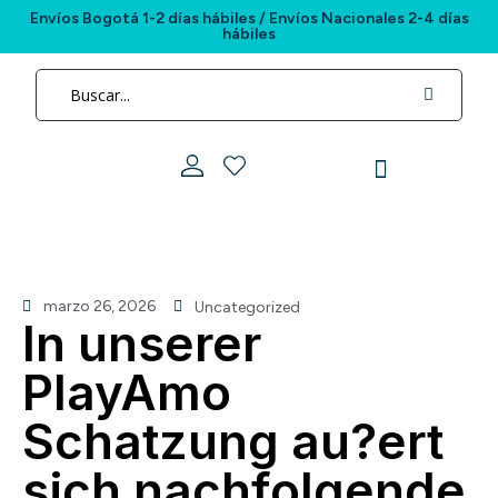
Envíos Bogotá 1-2 días hábiles / Envíos Nacionales 2-4 días
hábiles
marzo 26, 2026
Uncategorized
In unserer
PlayAmo
Schatzung au?ert
sich nachfolgende