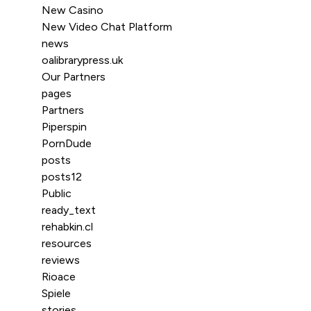
New Casino
New Video Chat Platform
news
oalibrarypress.uk
Our Partners
pages
Partners
Piperspin
PornDude
posts
posts12
Public
ready_text
rehabkin.cl
resources
reviews
Rioace
Spiele
stories