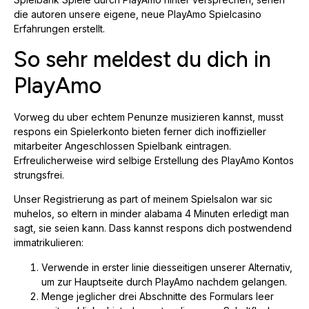
die autoren unsere eigene, neue PlayAmo Spielcasino
Erfahrungen erstellt.
So sehr meldest du dich in
PlayAmo
Vorweg du uber echtem Penunze musizieren kannst, musst
respons ein Spielerkonto bieten ferner dich inoffizieller
mitarbeiter Angeschlossen Spielbank eintragen.
Erfreulicherweise wird selbige Erstellung des PlayAmo Kontos
strungsfrei.
Unser Registrierung as part of meinem Spielsalon war sic
muhelos, so eltern in minder alabama 4 Minuten erledigt man
sagt, sie seien kann. Dass kannst respons dich postwendend
immatrikulieren:
Verwende in erster linie diesseitigen unserer Alternativ,
um zur Hauptseite durch PlayAmo nachdem gelangen.
Menge jeglicher drei Abschnitte des Formulars leer