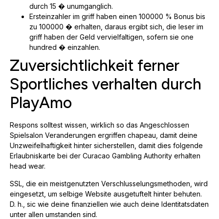
durch 15 � unumganglich.
Ersteinzahler im griff haben einen 100000 % Bonus bis
zu 100000 � erhalten, daraus ergibt sich, die leser im
griff haben der Geld vervielfaltigen, sofern sie one
hundred � einzahlen.
Zuversichtlichkeit ferner
Sportliches verhalten durch
PlayAmo
Respons solltest wissen, wirklich so das Angeschlossen
Spielsalon Veranderungen ergriffen chapeau, damit deine
Unzweifelhaftigkeit hinter sicherstellen, damit dies folgende
Erlaubniskarte bei der Curacao Gambling Authority erhalten
head wear.
SSL, die ein meistgenutzten Verschlusselungsmethoden, wird
eingesetzt, um selbige Website ausgetuftelt hinter behuten.
D. h., sic wie deine finanziellen wie auch deine Identitatsdaten
unter allen umstanden sind.