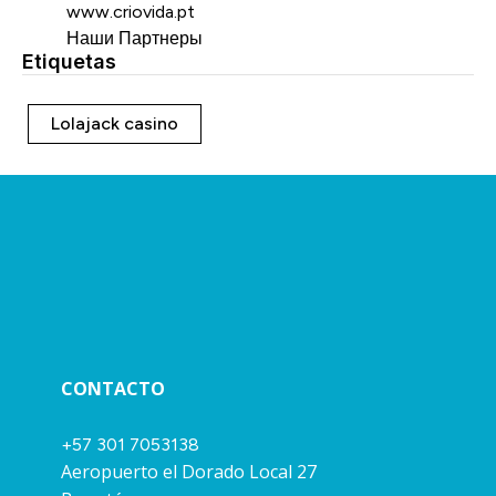
www.criovida.pt
Наши Партнеры
Etiquetas
Etiquetas
Lolajack casino
CONTACTO
+57 301 7053138
Aeropuerto el Dorado Local 27