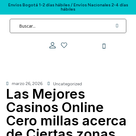
Envíos Bogotá 1-2 días hábiles / Envíos Nacionales 2-4 días
hábiles
marzo 26, 2026
Uncategorized
Las Mejores
Casinos Online
Cero millas acerca
de Ciertas zonas