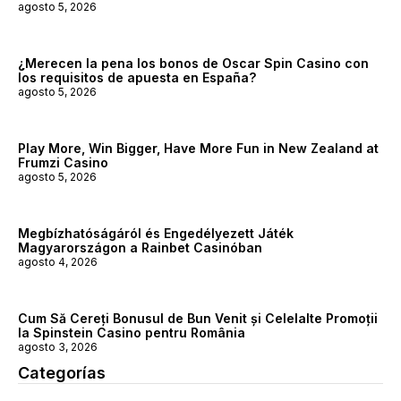
agosto 5, 2026
¿Merecen la pena los bonos de Oscar Spin Casino con
los requisitos de apuesta en España?
agosto 5, 2026
Play More, Win Bigger, Have More Fun in New Zealand at
Frumzi Casino
agosto 5, 2026
Megbízhatóságáról és Engedélyezett Játék
Magyarországon a Rainbet Casinóban
agosto 4, 2026
Cum Să Cereți Bonusul de Bun Venit și Celelalte Promoții
la Spinstein Casino pentru România
agosto 3, 2026
Categorías
Categorías