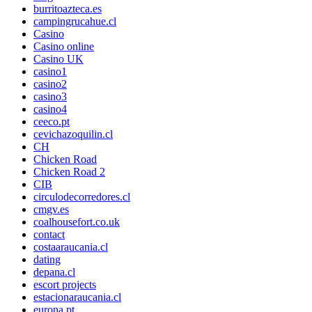
burritoazteca.es
campingrucahue.cl
Casino
Casino online
Casino UK
casino1
casino2
casino3
casino4
ceeco.pt
cevichazoquilin.cl
CH
Chicken Road
Chicken Road 2
CIB
circulodecorredores.cl
cmgv.es
coalhousefort.co.uk
contact
costaaraucania.cl
dating
depana.cl
escort projects
estacionaraucania.cl
eurona.pt