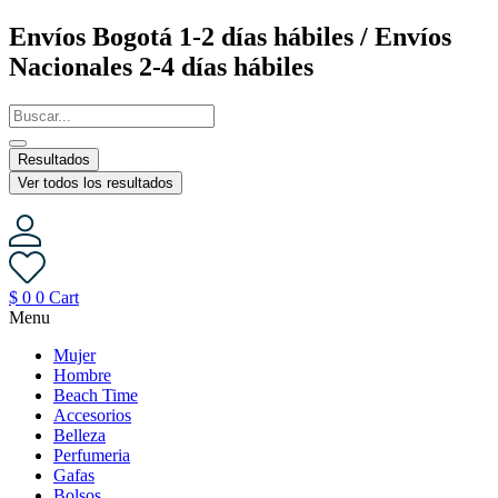
Saltar
Envíos Bogotá 1-2 días hábiles / Envíos
al
Nacionales 2-4 días hábiles
contenido
Resultados
Ver todos los resultados
$
0
0
Cart
Menu
Mujer
Hombre
Beach Time
Accesorios
Belleza
Perfumeria
Gafas
Bolsos