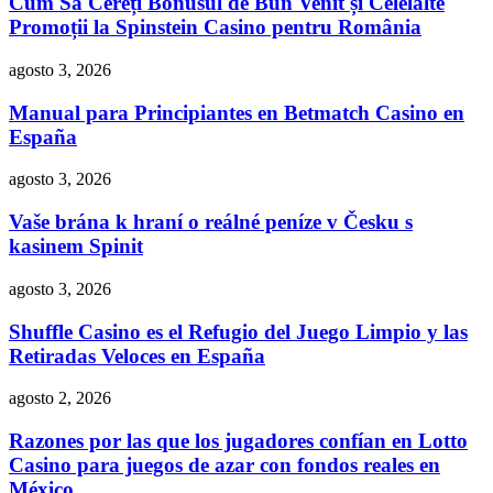
Cum Să Cereți Bonusul de Bun Venit și Celelalte
Promoții la Spinstein Casino pentru România
agosto 3, 2026
Manual para Principiantes en Betmatch Casino en
España
agosto 3, 2026
Vaše brána k hraní o reálné peníze v Česku s
kasinem Spinit
agosto 3, 2026
Shuffle Casino es el Refugio del Juego Limpio y las
Retiradas Veloces en España
agosto 2, 2026
Razones por las que los jugadores confían en Lotto
Casino para juegos de azar con fondos reales en
México