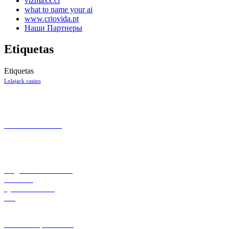
vizmaxx.cl
what to name your ai
www.criovida.pt
Наши Партнеры
Etiquetas
Etiquetas
Lolajack casino
CONTACTO
+57 301 7053138
Aeropuerto el Dorado Local 27
Bogotá
INFORMACIÓN
Preguntas Frecuentes
Contacto
Quienes Somos
Blog
LEGAL
Política de privacidad