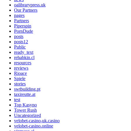
oalibrarypress.uk
Our Partners
pages
Partners
Piperspin
PornDude
posts
posts12
Public
ready_text
rehabkin.cl
resources
reviews
Rioace
Spiele
stories
swtbuilding.pt
taxireutte.at
test
Top Kasyno
Tower Rush
Uncategorized
velobet-casino-uk.casino
velobet-casino.online