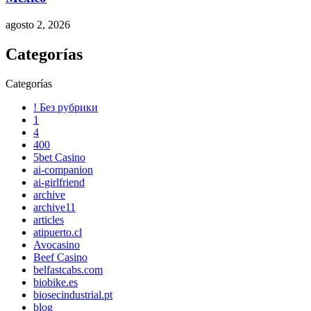
agosto 2, 2026
Categorías
Categorías
! Без рубрики
1
4
400
5bet Casino
ai-companion
ai-girlfriend
archive
archive11
articles
atipuerto.cl
Avocasino
Beef Casino
belfastcabs.com
biobike.es
biosecindustrial.pt
blog