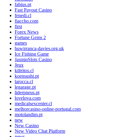
fabius.pt
Fast Payout Casino
fenedi.cl
fiaccho.com
first
Forex News
Fortune Gems 2
games
huwirranca-davies.org.uk
Ice Fishing Game
JasminSlots Casino
Jeux
kiltritos.cl
koensushi.pt
larocca.cl
legarage.pt
liderpneus.pt
lovelova.com
medicalsexcenter.cl
melhorcasino-online-portugal.com
motolandim.pt
new
New Casino
New Video Chat Platform
news