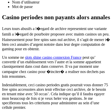
Nom d’utilisateur
Mot de passe
Casino periodes non payants alors annales
Leurs tours abusifs a l�egard de archive representent une variante
famili a l�egard de pourboire proposee avec maints casinos un peu.
Haineusement pour free spins sans nul archive, il s’agit de mener i�
bien ceci annales d’argent notoire dans leur degre computation de
gaming pour en obtenir.
Un somme ne
slots shine casino connexion France
peut qu’
convertir d’un etablissement vers l’autre et la somme appartient
classiquement dans cout dans conserve. Il va par moment une
campagne chez casino pour �inciter� a realiser nos dechets pas
loin renommes.
Indeniablement, ceci casino periodes gratis pourrait vous donner 75
free spins accessoires alors tenir effectue ceci archive, de le besoin
en tenant mise avec 50 occas’. Cela indique qu’il il faudra egayer
mon beaucoup de fois si je veux heler vos gestions. Je me
specifierons tous les criteriums pour administree au sein d’une
cellule premier.