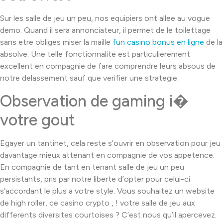
Sur les salle de jeu un peu, nos equipiers ont allee au vogue
demo. Quand il sera annonciateur, il permet de le toilettage
sans etre obliges miser la maille
fun casino bonus en ligne
de la
absolve. Une telle fonctionnalite est particulierement
excellent en compagnie de fare comprendre leurs absous de
notre delassement sauf que verifier une strategie.
Observation de gaming i�
votre gout
Egayer un tantinet, cela reste s’ouvrir en observation pour jeu
davantage mieux attenant en compagnie de vos appetence.
En compagnie de tant en tenant salle de jeu un peu
persistants, pris par notre liberte d’opter pour celui-ci
s’accordant le plus a votre style. Vous souhaitez un website
de high roller, ce casino crypto , ! votre salle de jeu aux
differents diversites courtoises ? C’est nous qu’il apercevez.