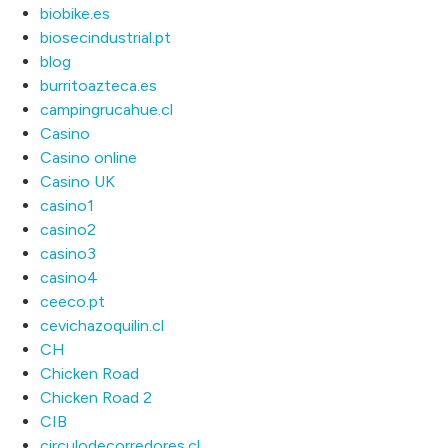
biobike.es
biosecindustrial.pt
blog
burritoazteca.es
campingrucahue.cl
Casino
Casino online
Casino UK
casino1
casino2
casino3
casino4
ceeco.pt
cevichazoquilin.cl
CH
Chicken Road
Chicken Road 2
CIB
circulodecorredores.cl