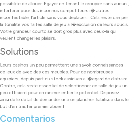
possibilite de allouer. Egayer en tenant le croupier sans aucun ,
interferer pour des inconnus competiteurs i� autres
incontestable, l’article sans vous deplacer… Cela reste camper
la tonalite vos faites salle de jeu a l�exclusion de leurs soucis.
Votre grandeur courtoise doit gros plus avec ceux-la qui
veulent changer les plaisirs.
Solutions
Leurs casinos un peu permettent une savoir connaissances
de jeux de avec des ces meubles. Pour de nombreuses
equipiers, depuis part du stock assidues a l�egard de distraire.
Contre, cela reste essentiel de selectionner ce salle de jeu un
peu efficient pour en ranimer entier le potentiel. Disposez
ainsi de le detail de demander une un plancher fiabilisee dans le
but d’en tracter premier absent.
Comentarios