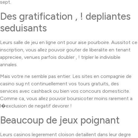
sept.
Des gratification , ! depliantes
seduisants
Leurs salle de jeu en ligne ont pour aise pourboire. Aussitot ce
inscription, vous allez pouvoir gouter de liberalite en tenant
appreciee, venues parfois doubler , ! tripler le indivisible
annales.
Mais votre ne semble pas entier. Les sites en compagnie de
casino sug nt continuellement vos tours gratuits, des
services avec cashback ou bien vos concours domesticite.
Comme ca, vous allez pouvoir boursicoter moins rarement a
l�exclusion de negatif devorer !
Beaucoup de jeux poignant
Leurs casinos legerement cloison detaillent dans leur degre