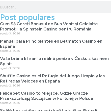
Post populares
Cum Să Cereți Bonusul de Bun Venit și Celelalte
Promoții la Spinstein Casino pentru România
agosto 3, 2026
Manual para Principiantes en Betmatch Casino en
España
agosto 3, 2026
Vaše brána k hraní o reálné peníze v Česku s kasinem
Spinit
agosto 3, 2026
Shuffle Casino es el Refugio del Juego Limpio y las
Retiradas Veloces en España
agosto 2, 2026
Felicebet Casino to Miejsce, Gdzie Gracze
Przekształcają Szczęście w Fortunę w Polsce
agosto 2, 2026
Spēlē bez raizēm, uzvari droši Latvijā ar Slotsdj