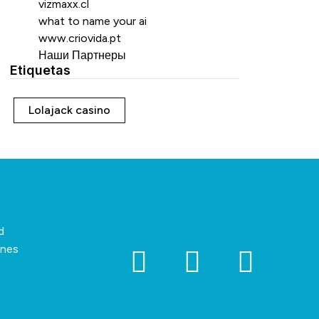
vizmaxx.cl
what to name your ai
www.criovida.pt
Наши Партнеры
Etiquetas
Etiquetas
Lolajack casino
d
ones