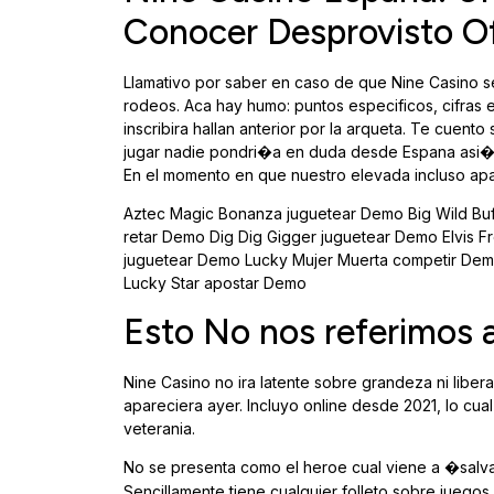
Conocer Desprovisto O
Llamativo por saber en caso de que Nine Casino se
rodeos. Aca hay humo: puntos especificos, cifras 
inscribira hallan anterior por la arqueta. Te cuen
jugar nadie pondri�a en duda desde Espana asi� c
En el momento en que nuestro elevada incluso apar
Aztec Magic Bonanza juguetear Demo Big Wild Buf
retar Demo Dig Dig Gigger juguetear Demo Elvis F
juguetear Demo Lucky Mujer Muerta competir De
Lucky Star apostar Demo
Esto No nos referimos 
Nine Casino no ira latente sobre grandeza ni liber
apareciera ayer. Incluyo online desde 2021, lo cua
veterania.
No se presenta como el heroe cual viene a �salva
Sencillamente tiene cualquier folleto sobre juego