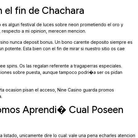
el fin de Chachara
no es algun festival de luces sobre neon prometiendo el oro y
, respecto a mi opinion, merecen mencion.
 casino nunca deposit bonus. Un bono carente deposito siempre es
n potente. Esta bien con el fin de mirar si nuestro sitio os cae
ee spins. Os las regalan referente a tragaperras especiales.
aciones sobre puesta, aunque tampoco podri�a ser os pidan
ta ocasion pisan el acceso, Nine Casino guarda promos
a.
romos Aprendi� Cual Poseen
 la listado, unicamente dire lo cual: vale una pena echarles atencion