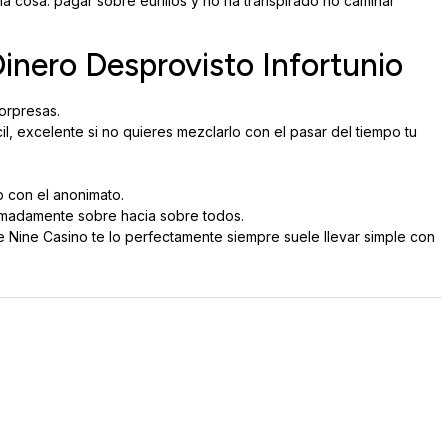
a cosa: pagar sobre eurillos y no ha transpirado no caminar
inero Desprovisto Infortunio
orpresas.
cil, excelente si no quieres mezclarlo con el pasar del tiempo tu
o con el anonimato.
emadamente sobre hacia sobre todos.
 Nine Casino te lo perfectamente siempre suele llevar simple con