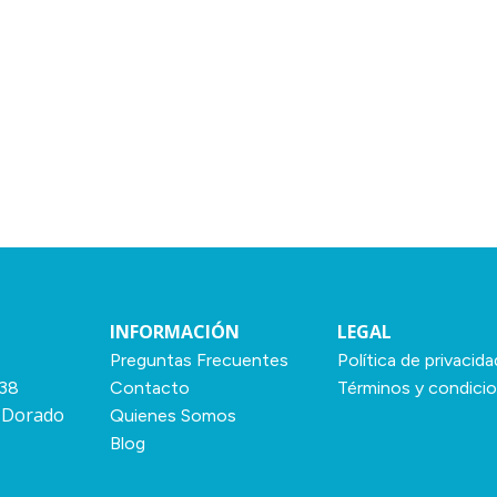
INFORMACIÓN
LEGAL
Preguntas Frecuentes
Política de privacida
138
Contacto
Términos y condici
 Dorado
Quienes Somos
Blog