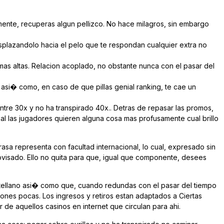
ente, recuperas algun pellizco. No hace milagros, sin embargo
splazandolo hacia el pelo que te respondan cualquier extra no
as altas. Relacion acoplado, no obstante nunca con el pasar del
asi� como, en caso de que pillas genial ranking, te cae un
ntre 30x y no ha transpirado 40x.. Detras de repasar las promos,
l las jugadores quieren alguna cosa mas profusamente cual brillo
rasa representa con facultad internacional, lo cual, expresado sin
provisado. Ello no quita para que, igual que componente, desees
astellano asi� como que, cuando redundas con el pasar del tiempo
iones pocas. Los ingresos y retiros estan adaptados a Ciertas
 de aquellos casinos en internet que circulan para ahi.