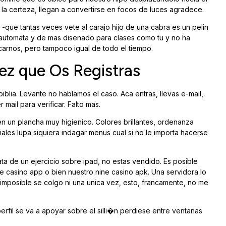
a certeza, llegan a convertirse en focos de luces agradece.
e tantas veces vete al carajo hijo de una cabra es un pelin
 automata y de mas disenado para clases como tu y no ha
carnos, pero tampoco igual de todo el tiempo.
ez que Os Registras
blia. Levante no hablamos el caso. Aca entras, llevas e-mail,
mail para verificar. Falto mas.
en un plancha muy higienico. Colores brillantes, ordenanza
iales lupa siquiera indagar menus cual si no le importa hacerse
ta de un ejercicio sobre ipad, no estas vendido. Es posible
e casino app o bien nuestro nine casino apk. Una servidora lo
posible se colgo ni una unica vez, esto, francamente, no me
erfil se va a apoyar sobre el silli�n perdiese entre ventanas