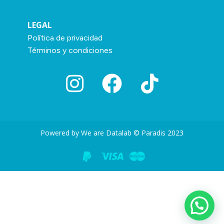
LEGAL
Política de privacidad
Términos y condiciones
Powered by We are Datalab © Paradis 2023