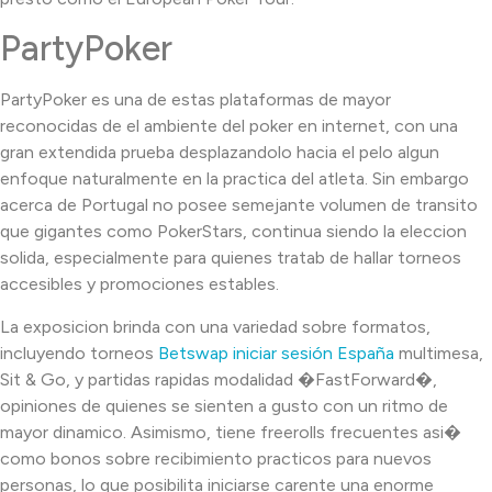
PartyPoker
PartyPoker es una de estas plataformas de mayor
reconocidas de el ambiente del poker en internet, con una
gran extendida prueba desplazandolo hacia el pelo algun
enfoque naturalmente en la practica del atleta. Sin embargo
acerca de Portugal no posee semejante volumen de transito
que gigantes como PokerStars, continua siendo la eleccion
solida, especialmente para quienes tratab de hallar torneos
accesibles y promociones estables.
La exposicion brinda con una variedad sobre formatos,
incluyendo torneos
Betswap iniciar sesión España
multimesa,
Sit & Go, y partidas rapidas modalidad �FastForward�,
opiniones de quienes se sienten a gusto con un ritmo de
mayor dinamico. Asimismo, tiene freerolls frecuentes asi�
como bonos sobre recibimiento practicos para nuevos
personas, lo que posibilita iniciarse carente una enorme