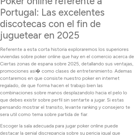
Poker online referente a
Portugal: Las excelentes
discotecas con el fin de
juguetear en 2025
Referente a esta corta historia exploraremos los superiores
viviendas sobre poker online que hay en el comercio acerca de
Ciertas zonas de espana sobre 2025, detallando sus ventajas,
promociones asi� como clases de entretenimiento. Ademas
contaremos en que consiste nuestro poker en internet
regalado, de que forma hacen el trabajo bien las
combinaciones sobre manos desplazandolo hacia el pelo lo
que debes existir sobre perfil sin sentarte a jugar. Si estas
pensando mostrar el transito, levante ranking y consejero te
sera util como tema sobre partida de fiar.
Escoger la sala adecuada para jugar poker online puede
destacar la genial discrepancia sobre su pericia igual que