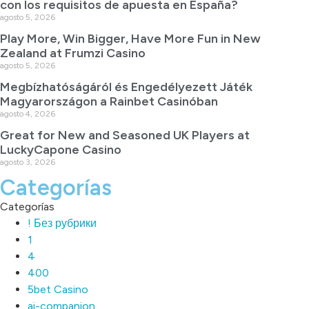
con los requisitos de apuesta en España?
agosto 5, 2026
Play More, Win Bigger, Have More Fun in New
Zealand at Frumzi Casino
agosto 5, 2026
Megbízhatóságáról és Engedélyezett Játék
Magyarországon a Rainbet Casinóban
agosto 4, 2026
Great for New and Seasoned UK Players at
LuckyCapone Casino
agosto 3, 2026
Categorías
Categorías
! Без рубрики
1
4
400
5bet Casino
ai-companion