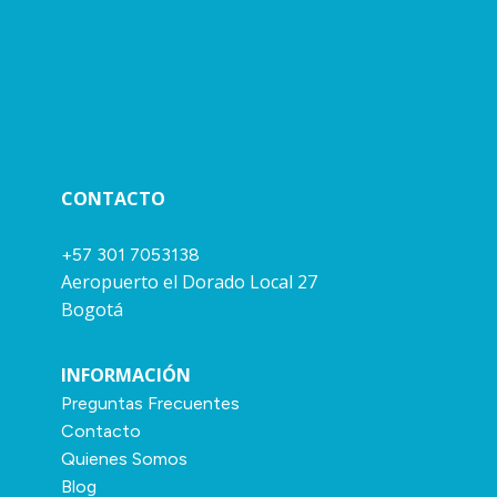
CONTACTO
+57 301 7053138
Aeropuerto el Dorado Local 27
Bogotá
INFORMACIÓN
Preguntas Frecuentes
Contacto
Quienes Somos
Blog