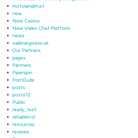
motolandim.pt
new
New Casino
New Video Chat Platform
news
oalibrarypress.uk
Our Partners
pages
Partners
Piperspin
PornDude
posts
posts12
Public
ready_text
rehabkin.cl
resources
reviews