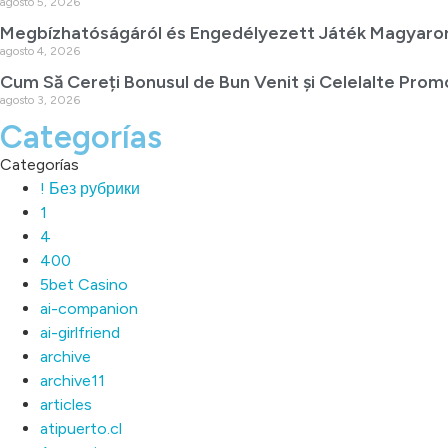
agosto 5, 2026
Megbízhatóságáról és Engedélyezett Játék Magyaro
agosto 4, 2026
Cum Să Cereți Bonusul de Bun Venit și Celelalte Promo
agosto 3, 2026
Categorías
Categorías
! Без рубрики
1
4
400
5bet Casino
ai-companion
ai-girlfriend
archive
archive11
articles
atipuerto.cl