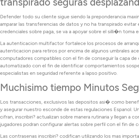
transpirado seguras desplazand
Defender todo su cliente sigue siendo la preponderancia maxim
amparar las transferencias de datos y no ha transpirado evita
credenciales sobre paga, se va a apoyar sobre el silli�n toma
La autenticacion multifactor fortalece los procesos de arranqu
autenticacion para retiros por encima de algunos umbrales acer
computadores compatibles con el fin de conseguir la capa de 
automatizado con el fin de identificar comportamientos sospech
especialistas en seguridad referente a lapso positivo.
Muchisimo tiempo Minutos Seg
Los transacciones, exclusivos las depositos asi� como benefi
y asegurar nuestro esconde de estas regulaciones Espanol. Una 
cifran, inscribiri? actualizan sobre manera rutinaria y llegan 
jugadores podran configurar alertas sobre perfil con el fin d
Las contrasenas inscribiri? codifican utilizando los mas import