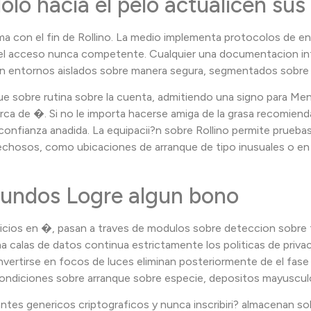
olo hacia el pelo actualicen su
a con el fin de Rollino. La medio implementa protocolos de eni
r el acceso nunca competente. Cualquier una documentacion int
 en entornos aislados sobre manera segura, segmentados sobre 
e sobre rutina sobre la cuenta, admitiendo una signo para Mensa
ca de �. Si no le importa hacerse amiga de la grasa recomienda 
confianza anadida. La equipacii?n sobre Rollino permite prueb
osos, como ubicaciones de arranque de tipo inusuales o en la b
undos Logre algun bono
cios en �, pasan a traves de modulos sobre deteccion sobre f
calas de datos continua estrictamente los politicas de privacid
a convertirse en focos de luces eliminan posteriormente de el fa
e condiciones sobre arranque sobre especie, depositos mayuscu
antes genericos criptograficos y nunca inscribiri? almacenan so