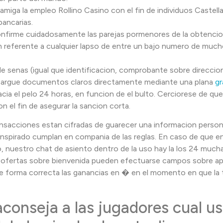
amiga la empleo Rollino Casino con el fin de individuos Castellan
bancarias.
nfirme cuidadosamente las parejas pormenores de la obtencio
 referente a cualquier lapso de entre un bajo numero de much
de senas (igual que identificacion, comprobante sobre direcci
asos, cargue documentos claros directamente mediante una plana
g
a el pelo 24 horas, en funcion de el bulto. Cerciorese de que
n el fin de asegurar la sancion corta.
ansacciones estan cifradas de guarecer una informacion persona
a transpirado cumplan en compania de las reglas. En caso de que
 nuestro chat de asiento dentro de la uso hay la los 24 mucha
r ofertas sobre bienvenida pueden efectuarse campos sobre ap
de forma correcta las ganancias en � en el momento en que la t
 aconseja a las jugadores cual 