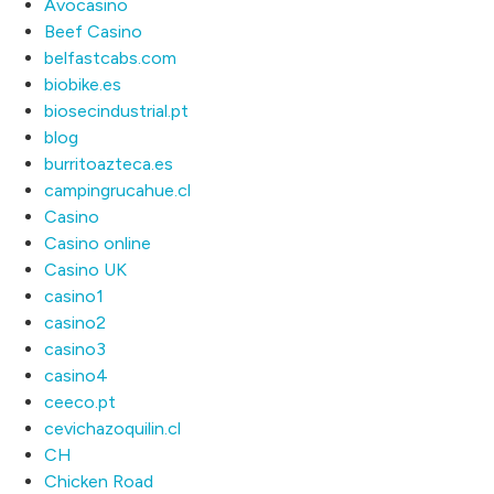
Avocasino
Beef Casino
belfastcabs.com
biobike.es
biosecindustrial.pt
blog
burritoazteca.es
campingrucahue.cl
Casino
Casino online
Casino UK
casino1
casino2
casino3
casino4
ceeco.pt
cevichazoquilin.cl
CH
Chicken Road