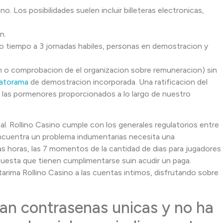
o. Los posibilidades suelen incluir billeteras electronicas,
n.
o tiempo a 3 jornadas habiles, personas en demostracion y
on o comprobacion de el organizacion sobre remuneracion) sin
ratorama
de demostracion incorporada. Una ratificacion del
 las pormenores proporcionados a lo largo de nuestro
l. Rollino Casino cumple con los generales regulatorios entre
 encuentra un problema indumentarias necesita una
s horas, las 7 momentos de la cantidad de dias para jugadores
uesta que tienen cumplimentarse suin acudir un paga.
arima Rollino Casino a las cuentas intimos, disfrutando sobre
usan contrasenas unicas y no ha