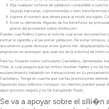
Elija cualquier sistema de jubilacion compatible a nuestra 
tarjetas bancarias, criptomonedas o bien transferencias 
Ingrese el numero que desea pasar al modo escogido. Co
Envie su demanda. Algunas de los beneficios se procesan
plazos del proveedor sobre retribucion.
Puedes cual Rollino Casino le solicite cual envie documentos 
instruir la zapatilla y el pie primer jubilacion. De evitar retr
documento puede demorar entre quince min. desplazandolo haci
asignacion se asemejen que usan los de la solicitud de retiro co
Para los titulares sobre curriculums Castellano, demasiadas tr
Chile, lo cual asegura que las retiros resultan fiables y no h
esclarecimiento habalndo en transacciones en tu pensamiento,
Castellano. Tenga en cuenta que ciertas promociones elimina
Siguiendo esos brillosos consejos, los clientes pueden pasar 
algun proceso seguro y no ha transpirado fluido.
Se va a apoyar sobre el silli�n