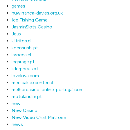
games
huwirranca-davies.org.uk
Ice Fishing Game
JasminSlots Casino
Jeux
kiltritos.cl
koensushi.pt
larocca.cl
legarage.pt
liderpneus.pt
lovelova.com
medicalsexcenter.cl
melhorcasino-online-portugal.com
motolandim.pt
new
New Casino
New Video Chat Platform
news