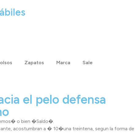
ábiles
olsos
Zapatos
Marca
Sale
acia el pelo defensa
no
videmos� o bien �Saldo�.
icante, acostumbran a � 10�una treintena, segun la forma de