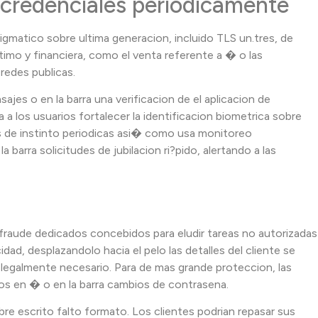
s credenciales periodicamente
gmatico sobre ultima generacion, incluido TLS un.tres, de
imo y financiera, como el venta referente a � o las
redes publicas.
jes o en la barra una verificacion de el aplicacion de
a los usuarios fortalecer la identificacion biometrica sobre
as de instinto periodicas asi� como usa monitoreo
arra solicitudes de jubilacion ri?pido, alertando a las
raude dedicados concebidos para eludir tareas no autorizadas
ad, desplazandolo hacia el pelo las detalles del cliente se
se legalmente necesario. Para de mas grande proteccion, las
los en � o en la barra cambios de contrasena.
bre escrito falto formato. Los clientes podrian repasar sus