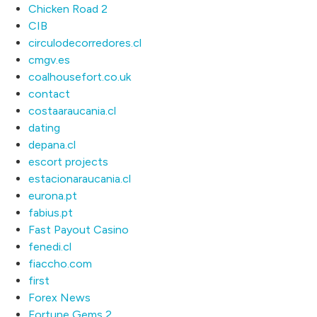
Chicken Road 2
CIB
circulodecorredores.cl
cmgv.es
coalhousefort.co.uk
contact
costaaraucania.cl
dating
depana.cl
escort projects
estacionaraucania.cl
eurona.pt
fabius.pt
Fast Payout Casino
fenedi.cl
fiaccho.com
first
Forex News
Fortune Gems 2