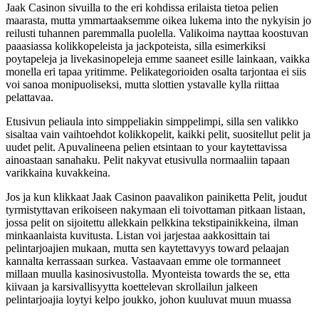
Jaak Casinon sivuilla to the eri kohdissa erilaista tietoa pelien
maarasta, mutta ymmartaaksemme oikea lukema into the nykyisin jo
reilusti tuhannen paremmalla puolella. Valikoima nayttaa koostuvan
paaasiassa kolikkopeleista ja jackpoteista, silla esimerkiksi
poytapeleja ja livekasinopeleja emme saaneet esille lainkaan, vaikka
monella eri tapaa yritimme. Pelikategorioiden osalta tarjontaa ei siis
voi sanoa monipuoliseksi, mutta slottien ystavalle kylla riittaa
pelattavaa.
Etusivun peliaula into simppeliakin simppelimpi, silla sen valikko
sisaltaa vain vaihtoehdot kolikkopelit, kaikki pelit, suositellut pelit ja
uudet pelit. Apuvalineena pelien etsintaan to your kaytettavissa
ainoastaan sanahaku. Pelit nakyvat etusivulla normaaliin tapaan
varikkaina kuvakkeina.
Jos ja kun klikkaat Jaak Casinon paavalikon painiketta Pelit, joudut
tyrmistyttavan erikoiseen nakymaan eli toivottaman pitkaan listaan,
jossa pelit on sijoitettu allekkain pelkkina tekstipainikkeina, ilman
minkaanlaista kuvitusta. Listan voi jarjestaa aakkosittain tai
pelintarjoajien mukaan, mutta sen kaytettavyys toward pelaajan
kannalta kerrassaan surkea. Vastaavaan emme ole tormanneet
millaan muulla kasinosivustolla. Myonteista towards the se, etta
kiivaan ja karsivallisyytta koettelevan skrollailun jalkeen
pelintarjoajia loytyi kelpo joukko, johon kuuluvat muun muassa