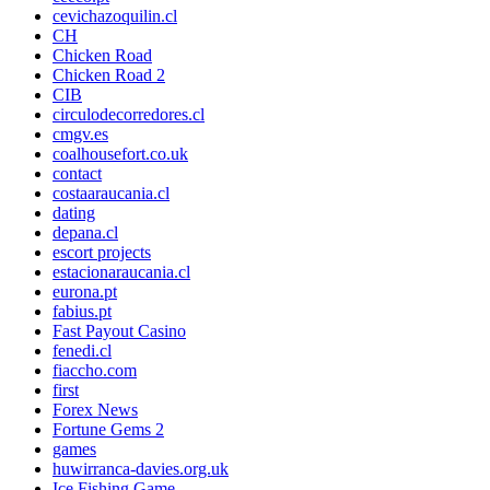
cevichazoquilin.cl
CH
Chicken Road
Chicken Road 2
CIB
circulodecorredores.cl
cmgv.es
coalhousefort.co.uk
contact
costaaraucania.cl
dating
depana.cl
escort projects
estacionaraucania.cl
eurona.pt
fabius.pt
Fast Payout Casino
fenedi.cl
fiaccho.com
first
Forex News
Fortune Gems 2
games
huwirranca-davies.org.uk
Ice Fishing Game