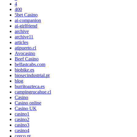
4
400
5bet Casino
ai-companion
ai-girlfriend
archive
archive11
articles
atipuerto.cl
Avocasino
Beef Casino
belfastcabs.com
biobike.es
biosecindustrial.pt
blog
burritoazteca.es
campingrucahue.cl
Casino
Casino online
Casino UK
casino1
casino2
casino3
casino4
ceeco.pt