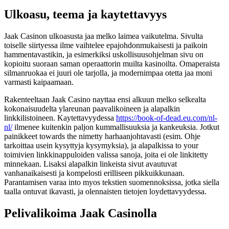
Ulkoasu, teema ja kaytettavyys
Jaak Casinon ulkoasusta jaa melko laimea vaikutelma. Sivulta
toiselle siirtyessa ilme vaihtelee epajohdonmukaisesti ja paikoin
hammentavastikin, ja esimerkiksi uskollisuusohjelman sivu on
kopioitu suoraan saman operaattorin muilta kasinoilta. Omaperaista
silmanruokaa ei juuri ole tarjolla, ja modernimpaa otetta jaa moni
varmasti kaipaamaan.
Rakenteeltaan Jaak Casino nayttaa ensi alkuun melko selkealta
kokonaisuudelta ylareunan paavalikoineen ja alapalkin
linkkilistoineen. Kaytettavyydessa
https://book-of-dead.eu.com/nl-
nl/
ilmenee kuitenkin paljon kummallisuuksia ja kankeuksia. Jotkut
painikkeet towards the nimetty harhaanjohtavasti (esim. Ohje
tarkoittaa usein kysyttyja kysymyksia), ja alapalkissa to your
toimivien linkkinappuloiden valissa sanoja, joita ei ole linkitetty
minnekaan. Lisaksi alapalkin linkeista sivut avautuvat
vanhanaikaisesti ja kompelosti erilliseen pikkuikkunaan.
Parantamisen varaa into myos tekstien suomennoksissa, jotka siella
taalla ontuvat ikavasti, ja olennaisten tietojen loydettavyydessa.
Pelivalikoima Jaak Casinolla