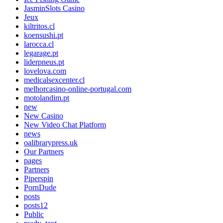
JasminSlots Casino
Jeux
kiltritos.cl
koensushi.pt
larocca.cl
legarage.pt
liderpneus.pt
lovelova.com
medicalsexcenter.cl
melhorcasino-online-portugal.com
motolandim.pt
new
New Casino
New Video Chat Platform
news
oalibrarypress.uk
Our Partners
pages
Partners
Piperspin
PornDude
posts
posts12
Public