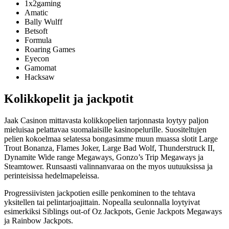
1x2gaming
Amatic
Bally Wulff
Betsoft
Formula
Roaring Games
Eyecon
Gamomat
Hacksaw
Kolikkopelit ja jackpotit
Jaak Casinon mittavasta kolikkopelien tarjonnasta loytyy paljon
mieluisaa pelattavaa suomalaisille kasinopelurille. Suositeltujen
pelien kokoelmaa selatessa bongasimme muun muassa slotit Large
Trout Bonanza, Flames Joker, Large Bad Wolf, Thunderstruck II,
Dynamite Wide range Megaways, Gonzo’s Trip Megaways ja
Steamtower. Runsaasti valinnanvaraa on the myos uutuuksissa ja
perinteisissa hedelmapeleissa.
Progressiivisten jackpotien esille penkominen to the tehtava
yksitellen tai pelintarjoajittain. Nopealla seulonnalla loytyivat
esimerkiksi Siblings out-of Oz Jackpots, Genie Jackpots Megaways
ja Rainbow Jackpots.