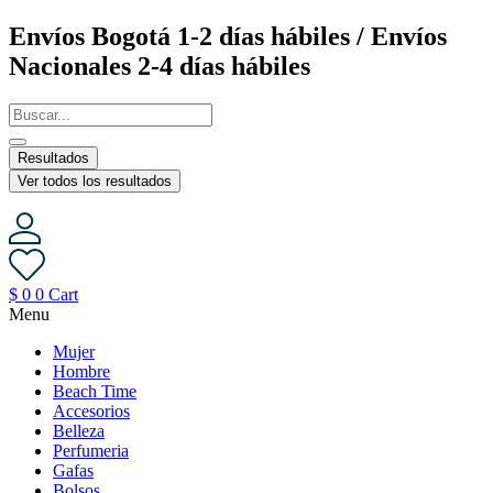
Saltar
Envíos Bogotá 1-2 días hábiles / Envíos
al
Nacionales 2-4 días hábiles
contenido
Resultados
Ver todos los resultados
$
0
0
Cart
Menu
Mujer
Hombre
Beach Time
Accesorios
Belleza
Perfumeria
Gafas
Bolsos