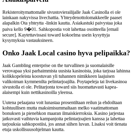
Rekisteroitymattomalle sivustovierailijalle Jaak Casinolla ei ole
lainkaan nakyvissa livechattia. Yhteydenottolomakkeelle paaset
alapalkin Ota yhteytta -linkin kautta. Asiakastuki paivystaa joka
paiva kello 9�01. Sahkopostia voit lahettaa osoitteella [email
secure]. Kaytettavissasi toward kokoelma usein kysyttyja
kysymyksia vastauksineen.
Onko Jaak Local casino hyva pelipaikka?
Jaak Gambling enterprise on the turvallinen ja suomalaisille
verovapaa yksi parhaimmista uusista kasinoista, joka tarjoaa lahinna
kolikkopeleista koostuvan yli tuhannen nimikkeen laajuisen
valikoiman kymmenilta pelintarjoajilta. Poytapeleja tai livekasinoa
sivustolla ei ole. Pelitarjonta toward siis huomattavasti kapea-
alaisempi kuin nettikasinoilla yleensa.
Uutena pelaajana voit lunastaa prosentiltaan reilun ja ehdoiltaan
kohtuullisen mutta maksimisummaltaan melko vaatimattoman
bonuksen ja pienehkon maaran ilmaiskierroksia. Kasino jarjestaa
jatkuvasti vaihtuvia kampanjoita pelintarjoajien kanssa ja lahettaa
tarjouksia sahkopostiisi, jos annat siihen luvan. Lisaksi voit tienata
etuja uskollisuusohjelman kautta.