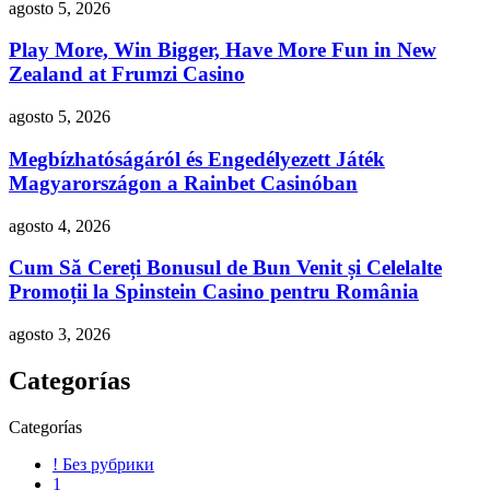
agosto 5, 2026
Play More, Win Bigger, Have More Fun in New
Zealand at Frumzi Casino
agosto 5, 2026
Megbízhatóságáról és Engedélyezett Játék
Magyarországon a Rainbet Casinóban
agosto 4, 2026
Cum Să Cereți Bonusul de Bun Venit și Celelalte
Promoții la Spinstein Casino pentru România
agosto 3, 2026
Categorías
Categorías
! Без рубрики
1