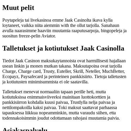
Muut pelit
Poytapeleja tai livekasinoa emme Jaak Casinolta ikava kylla
loytaneet, vaikka niita aiemmin with the ollut tarjolla. Sanahaun
avulla naarasimme haaviin muutamia raaputusarpoja, bingopeleja ja
suositun freeze-pelin Aviator.
Talletukset ja kotiutukset Jaak Casinolla
Tiedot Jaak Casinon maksukaytannoista ovat harmillisesti hajallaan
usean linkin ja monen mutkan takana. Maksutapoina ovat tarjolla
Charge, Charge card, Trusty, Euteller, Skrill, Neteller, MuchBetter,
Ecopayz, Paysafecard ja perinteinen pankkisiirto. Tietoja talletusten
ja kotiutusten minimisummista ei ole saatavilla.
Talletukset menevat normaaliin tapaan perille heti, mutta
kotiutuksissa enimmaisviiveeksi mainitaan luottokorttien ja
pankkisiirron kohdalla kuusi paivaa, Trustlylla nelja paivaa ja
nettilompakoilla kaksi paivaa. Toki maksut saattavat parhaassa
tapauksessa liikkua nopeamminkin, mutta varaudu siihen, etta
todennakoisimmin joudut odottamaan rahojasi muutamia paivia.
Asiakaspalvelu