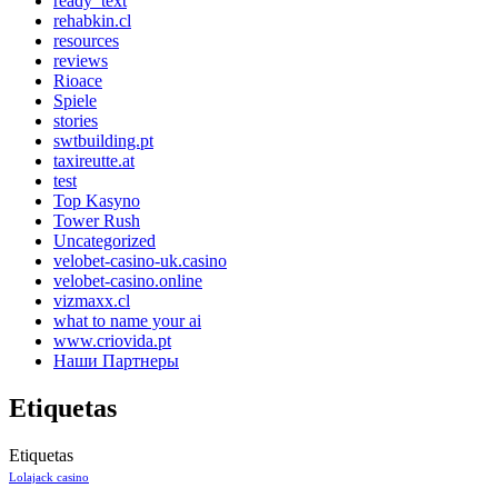
ready_text
rehabkin.cl
resources
reviews
Rioace
Spiele
stories
swtbuilding.pt
taxireutte.at
test
Top Kasyno
Tower Rush
Uncategorized
velobet-casino-uk.casino
velobet-casino.online
vizmaxx.cl
what to name your ai
www.criovida.pt
Наши Партнеры
Etiquetas
Etiquetas
Lolajack casino