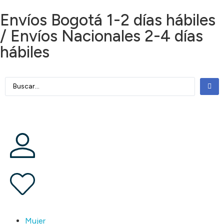
Envíos Bogotá 1-2 días hábiles
/ Envíos Nacionales 2-4 días
hábiles
Mujer