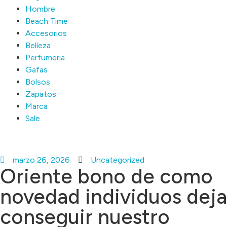
Hombre
Beach Time
Accesorios
Belleza
Perfumeria
Gafas
Bolsos
Zapatos
Marca
Sale
marzo 26, 2026
Uncategorized
Oriente bono de como
novedad individuos deja
conseguir nuestro