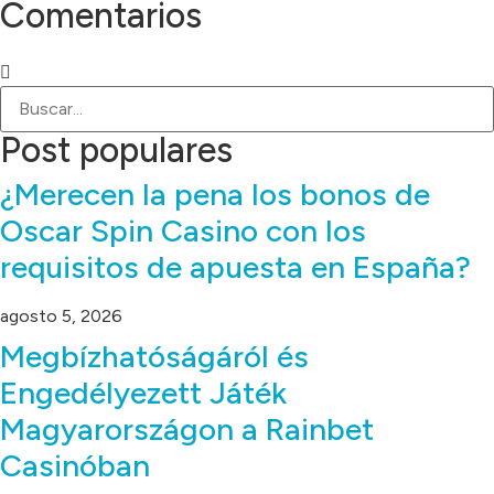
Comentarios
Post populares
¿Merecen la pena los bonos de
Oscar Spin Casino con los
requisitos de apuesta en España?
agosto 5, 2026
Megbízhatóságáról és
Engedélyezett Játék
Magyarországon a Rainbet
Casinóban