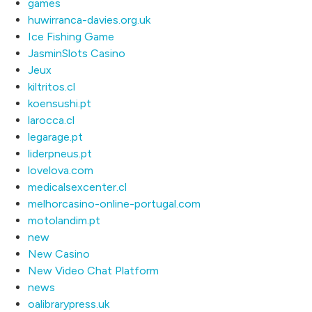
games
huwirranca-davies.org.uk
Ice Fishing Game
JasminSlots Casino
Jeux
kiltritos.cl
koensushi.pt
larocca.cl
legarage.pt
liderpneus.pt
lovelova.com
medicalsexcenter.cl
melhorcasino-online-portugal.com
motolandim.pt
new
New Casino
New Video Chat Platform
news
oalibrarypress.uk