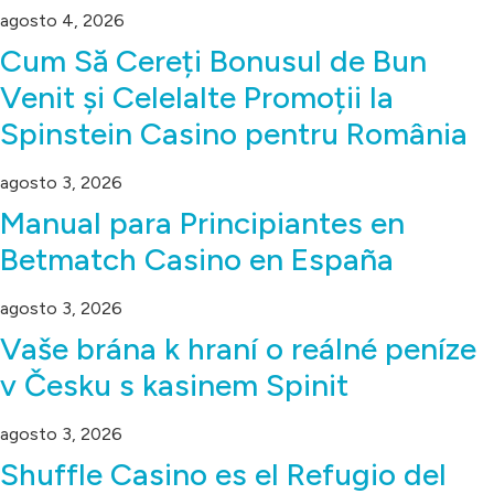
agosto 4, 2026
Cum Să Cereți Bonusul de Bun
Venit și Celelalte Promoții la
Spinstein Casino pentru România
agosto 3, 2026
Manual para Principiantes en
Betmatch Casino en España
agosto 3, 2026
Vaše brána k hraní o reálné peníze
v Česku s kasinem Spinit
agosto 3, 2026
Shuffle Casino es el Refugio del