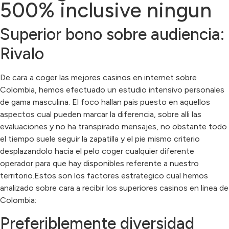
500% inclusive ningun
Superior bono sobre audiencia:
Rivalo
De cara a coger las mejores casinos en internet sobre
Colombia, hemos efectuado un estudio intensivo personales
de gama masculina. El foco hallan pais puesto en aquellos
aspectos cual pueden marcar la diferencia, sobre alli las
evaluaciones y no ha transpirado mensajes, no obstante todo
el tiempo suele seguir la zapatilla y el pie mismo criterio
desplazandolo hacia el pelo coger cualquier diferente
operador para que hay disponibles referente a nuestro
territorio.Estos son los factores estrategico cual hemos
analizado sobre cara a recibir los superiores casinos en linea de
Colombia:
Preferiblemente diversidad