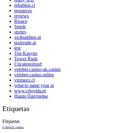
rehabkin.cl
resources
reviews
Rioace
Spiele
stories
swtbuilding.pt
taxireutte.at
test
Top Kasyno
Tower Rush
Uncategorized
velobet-casino-uk.casino
velobet-casino.online
vizmaxx.cl
what to name your ai
www.criovida.pt
Наши Партнеры
Etiquetas
Etiquetas
Lolajack casino