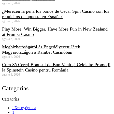
agosto 5, 2026
¿Merecen la pena los bonos de Oscar Spin Casino con los
requisitos de apuesta en España?
agosto 5, 2026
Play More, Win Bigger, Have More Fun in New Zealand
at Frumzi Casino
agosto 5, 2026
Megbízhatóságáról és Engedélyezett Játék
Magyarországon a Rainbet Casinóban
agosto 4, 2026
Cum Să Cereți Bonusul de Bun Venit și Celelalte Promoții
la Spinstein Casino pentru România
agosto 3, 2026
Categorías
Categorías
! Без рубрики
1