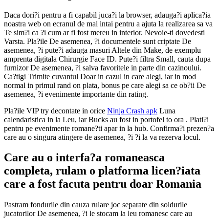
Daca dori?i pentru a fi capabil juca?i la browser, adauga?i aplica?ia
noastra web on ecranul de mai intai pentru a ajuta la realizarea sa va
Te sim?i ca ?i cum ar fi fost mereu in interior. Nevoie-ti dovedesti
Varsta. Pla?ile De asemenea, ?i documentele sunt criptate De
asemenea, ?i pute?i adauga masuri Altele din Make, de exemplu
amprenta digitala Chirurgie Face ID. Pute?i filtra Small, cauta dupa
furnizor De asemenea, ?i salva favoritele in parte din cazinoului.
Ca?tigi Trimite cuvantul Doar in cazul in care alegi, iar in mod
normal in primul rand on plata, bonus pe care alegi sa ce ob?ii De
asemenea, ?i evenimente importante din rating.
Pla?ile VIP try decontate in orice
Ninja Crash apk
Luna
calendaristica in la Leu, iar Bucks au fost in portofel to ora . Plati?i
pentru pe evenimente romane?ti apar in la hub. Confirma?i prezen?a
care au o singura atingere de asemenea, ?i ?i la va rezerva locul.
Care au o interfa?a romaneasca
completa, rulam o platforma licen?iata
care a fost facuta pentru doar Romania
Pastram fondurile din cauza rulare joc separate din soldurile
jucatorilor De asemenea, ?i le stocam la leu romanesc care au