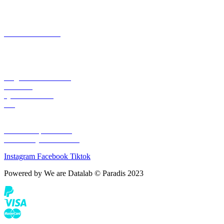
CONTACTO
+57 301 7053138
Aeropuerto el Dorado Local 27
Bogotá
INFORMACIÓN
Preguntas Frecuentes
Contacto
Quienes Somos
Blog
LEGAL
Política de privacidad
Términos y condiciones
Instagram
Facebook
Tiktok
Powered by We are Datalab © Paradis 2023