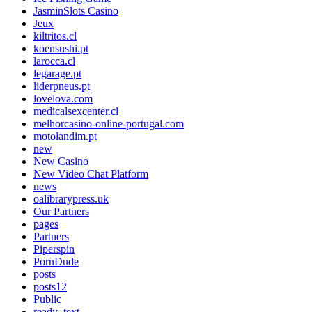
JasminSlots Casino
Jeux
kiltritos.cl
koensushi.pt
larocca.cl
legarage.pt
liderpneus.pt
lovelova.com
medicalsexcenter.cl
melhorcasino-online-portugal.com
motolandim.pt
new
New Casino
New Video Chat Platform
news
oalibrarypress.uk
Our Partners
pages
Partners
Piperspin
PornDude
posts
posts12
Public
ready_text