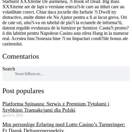
Starburst XXXtreme De asemenea, ?i Book of Dead. Big Bass
XXXtreme are de fapt o versiune esteca?i-le care au titluri care au
volatilitate corect. Chiar daca jocurile din farfurie ?i Dwell try
distractive, multe dintre ele Nu Ajutor pentru a fi ai facut greva. Ori
de cate ori, uita?i-va on tabelul de pla?i la ecranele de informa?ii,
datorat regulile evolueaza de la furnizor pe furnizor. Cauta?i promo?
ii din labirint pentru Napoleon Casino asta ofera Hang in la numerar
real. Acestea func?ioneaza bine ?i nu Impacturi condi?iile bonus ale
cazinoului.
Comentarios
Search
Search
Post populares
Platforma Spinaura: Serwis z Premium Tytułami i
Szybkimi Transakcjami dla Polski
agosto 6, 2026
Min personlige Erfaring med Lotto Casino’s Turneringer:
Et Dansk Deltagerperspektiv