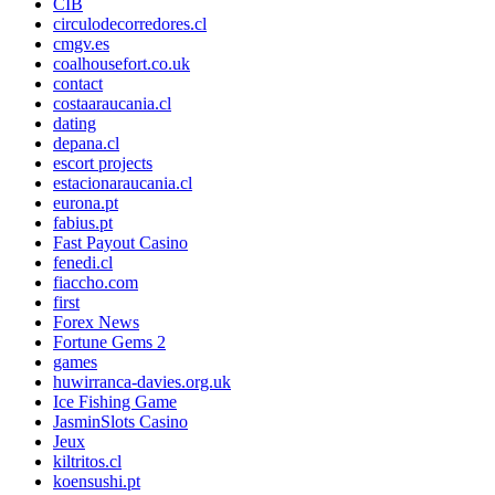
CIB
circulodecorredores.cl
cmgv.es
coalhousefort.co.uk
contact
costaaraucania.cl
dating
depana.cl
escort projects
estacionaraucania.cl
eurona.pt
fabius.pt
Fast Payout Casino
fenedi.cl
fiaccho.com
first
Forex News
Fortune Gems 2
games
huwirranca-davies.org.uk
Ice Fishing Game
JasminSlots Casino
Jeux
kiltritos.cl
koensushi.pt