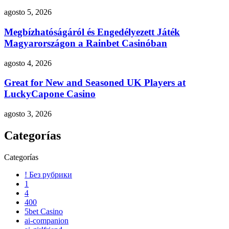
agosto 5, 2026
Megbízhatóságáról és Engedélyezett Játék
Magyarországon a Rainbet Casinóban
agosto 4, 2026
Great for New and Seasoned UK Players at
LuckyCapone Casino
agosto 3, 2026
Categorías
Categorías
! Без рубрики
1
4
400
5bet Casino
ai-companion