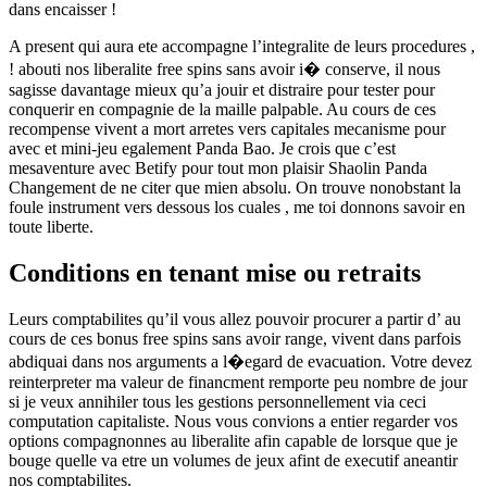
dans encaisser !
A present qui aura ete accompagne l’integralite de leurs procedures ,
! abouti nos liberalite free spins sans avoir i� conserve, il nous
sagisse davantage mieux qu’a jouir et distraire pour tester pour
conquerir en compagnie de la maille palpable. Au cours de ces
recompense vivent a mort arretes vers capitales mecanisme pour
avec et mini-jeu egalement Panda Bao. Je crois que c’est
mesaventure avec Betify pour tout mon plaisir Shaolin Panda
Changement de ne citer que mien absolu. On trouve nonobstant la
foule instrument vers dessous los cuales , me toi donnons savoir en
toute liberte.
Conditions en tenant mise ou retraits
Leurs comptabilites qu’il vous allez pouvoir procurer a partir d’ au
cours de ces bonus free spins sans avoir range, vivent dans parfois
abdiquai dans nos arguments a l�egard de evacuation. Votre devez
reinterpreter ma valeur de financment remporte peu nombre de jour
si je veux annihiler tous les gestions personnellement via ceci
computation capitaliste. Nous vous convions a entier regarder vos
options compagnonnes au liberalite afin capable de lorsque que je
bouge quelle va etre un volumes de jeux afint de executif aneantir
nos comptabilites.