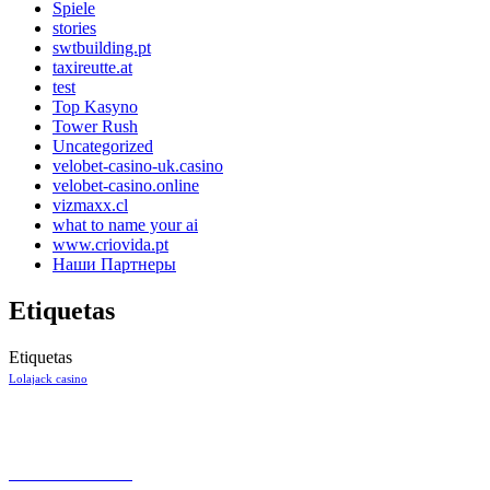
Spiele
stories
swtbuilding.pt
taxireutte.at
test
Top Kasyno
Tower Rush
Uncategorized
velobet-casino-uk.casino
velobet-casino.online
vizmaxx.cl
what to name your ai
www.criovida.pt
Наши Партнеры
Etiquetas
Etiquetas
Lolajack casino
CONTACTO
+57 301 7053138