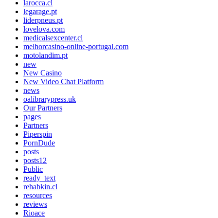
larocca.cl
legarage.pt
liderpneus.pt
lovelova.com
medicalsexcenter.cl
melhorcasino-online-portugal.com
motolandim.pt
new
New Casino
New Video Chat Platform
news
oalibrarypress.uk
Our Partners
pages
Partners
Piperspin
PornDude
posts
posts12
Public
ready_text
rehabkin.cl
resources
reviews
Rioace