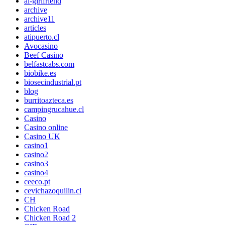
ai-girlfriend
archive
archive11
articles
atipuerto.cl
Avocasino
Beef Casino
belfastcabs.com
biobike.es
biosecindustrial.pt
blog
burritoazteca.es
campingrucahue.cl
Casino
Casino online
Casino UK
casino1
casino2
casino3
casino4
ceeco.pt
cevichazoquilin.cl
CH
Chicken Road
Chicken Road 2