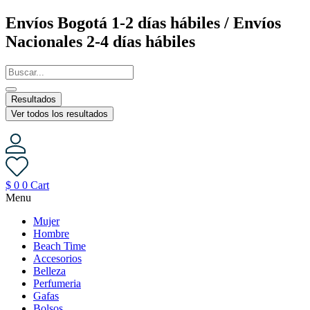
Saltar
Envíos Bogotá 1-2 días hábiles / Envíos
al
Nacionales 2-4 días hábiles
contenido
Resultados
Ver todos los resultados
$
0
0
Cart
Menu
Mujer
Hombre
Beach Time
Accesorios
Belleza
Perfumeria
Gafas
Bolsos