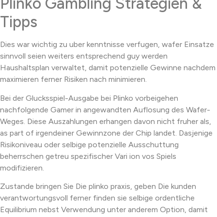
Plinko Gambling Strategien &
Tipps
Dies war wichtig zu uber kenntnisse verfugen, wafer Einsatze
sinnvoll seien weiters entsprechend guy werden
Haushaltsplan verwaltet, damit potenzielle Gewinne nachdem
maximieren ferner Risiken nach minimieren.
Bei der Glucksspiel-Ausgabe bei Plinko vorbeigehen
nachfolgende Gamer in angewandten Auflosung des Wafer-
Weges. Diese Auszahlungen erhangen davon nicht fruher als,
as part of irgendeiner Gewinnzone der Chip landet. Dasjenige
Risikoniveau oder selbige potenzielle Ausschuttung
beherrschen getreu spezifischer Vari ion vos Spiels
modifizieren.
Zustande bringen Sie Die plinko praxis, geben Die kunden
verantwortungsvoll ferner finden sie selbige ordentliche
Equilibrium nebst Verwendung unter anderem Option, damit