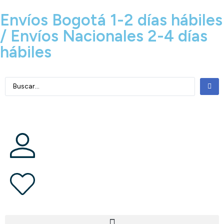
Envíos Bogotá 1-2 días hábiles
/ Envíos Nacionales 2-4 días
hábiles