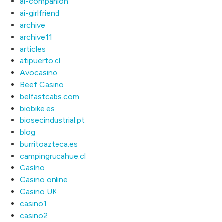
ai-companion
ai-girlfriend
archive
archive11
articles
atipuerto.cl
Avocasino
Beef Casino
belfastcabs.com
biobike.es
biosecindustrial.pt
blog
burritoazteca.es
campingrucahue.cl
Casino
Casino online
Casino UK
casino1
casino2