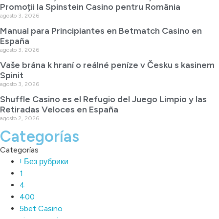
Promoții la Spinstein Casino pentru România
agosto 3, 2026
Manual para Principiantes en Betmatch Casino en
España
agosto 3, 2026
Vaše brána k hraní o reálné peníze v Česku s kasinem
Spinit
agosto 3, 2026
Shuffle Casino es el Refugio del Juego Limpio y las
Retiradas Veloces en España
agosto 2, 2026
Categorías
Categorías
! Без рубрики
1
4
400
5bet Casino