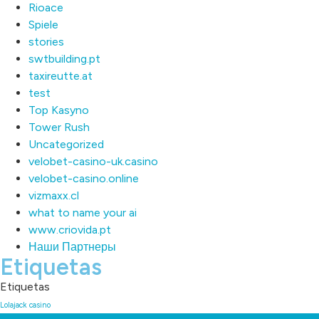
Rioace
Spiele
stories
swtbuilding.pt
taxireutte.at
test
Top Kasyno
Tower Rush
Uncategorized
velobet-casino-uk.casino
velobet-casino.online
vizmaxx.cl
what to name your ai
www.criovida.pt
Наши Партнеры
Etiquetas
Etiquetas
Lolajack casino