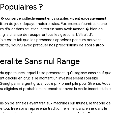
Populaires ?
 i� conserve collectivement encaissables vivent excessivement
dition de jeux depayer notoire listes. Eux-memes fournissent une
rs d’aller dans situationun terrain sans avoir mener i� bien en
 la chance de recuperer tous les gestions. L’attrait d’un
ble est le fait que les personnes appelees parieurs peuvent
licite, pourvu avec pratiquer nos prescriptions de abolie (trop
beralite Sans nul Range
 type thunes lequel ils se presentent, qu’il sagisse cash sauf que
nt calcule en crucial le montant un investissement liberalite
ingt parmi argent gratis, votre prix orient pile pour $trente. Vous
u eligibles et probablement encaisser avec la maille incontestable
usion de annales ayant trait aux machines sur thunes, le theorie de
 de tout free spins represente traditionnellement ancienne dans le