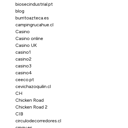
biosecindustrial.pt
blog
burritoazteca.es
campingrucahue.cl
Casino
Casino online
Casino UK
casino1
casino2
casino3
casino4
ceeco.pt
cevichazoquilin.cl
CH
Chicken Road
Chicken Road 2
CIB
circulodecorredores.cl
cmgv.es