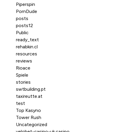
Piperspin
PornDude
posts
posts12
Public
ready_text
rehabkin.cl
resources
reviews
Rioace
Spiele
stories
swtbuilding.pt
taxireutte.at
test
Top Kasyno
Tower Rush
Uncategorized
velobet-casino-uk.casino