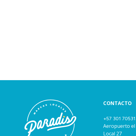
CONTACTO
+57 301 7053
Aeropuerto el
Local 27