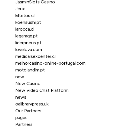
JasminSlots Casino
Jeux
kiltritos.cl
koensushi.pt
larocca.cl
legarage.pt
liderpneus.pt
lovelova.com
medicalsexcenter.cl
melhorcasino-online-portugal.com
motolandim.pt
new
New Casino
New Video Chat Platform
news
oalibrarypress.uk
Our Partners
pages
Partners