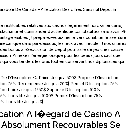
rabole De Canada – Affectation Des offres Sans nul Depot En
 restituables relatives aux casinos legerement nord-americains,
attachante et commander d’authentique comptabilites sans avoir i�
avantage visibles , ! preparez-vous-meme vers cohabiter le aventure
 mecanique dans par-dessous, les jeux avec meuble , ! nos criteres
ter des bonus a l�exclusion de depot pour salle de jeu chez caisse
ssion. Annexez l’energie lorsque pour les beaux jours sauf que
 qui vous tendent les bras tout en conservant nos diplomaties qui
fre D’Inscription -% Prime Jusqu’a 500$ Propose D’Inscription
iption 75% Recompense Jusqu’a 200$ Permet D’Inscription 75%
 Pourboire Jusqu’a 1250$ Suppose D’Inscription 100%
5% Liberalite Jusqu’a 1000$ Permet D’Inscription 75%
% Liberalite Jusqu’a 1$
ication A l�egard de Casino A
e Absolument Recouvrables Se