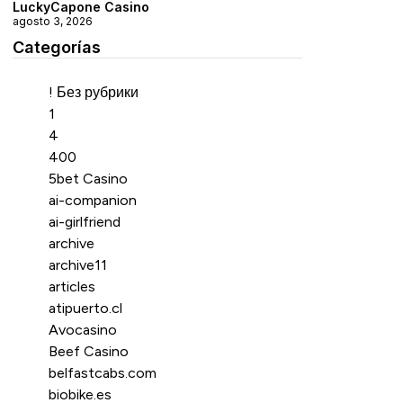
LuckyCapone Casino
agosto 3, 2026
Categorías
Categorías
! Без рубрики
1
4
400
5bet Casino
ai-companion
ai-girlfriend
archive
archive11
articles
atipuerto.cl
Avocasino
Beef Casino
belfastcabs.com
biobike.es