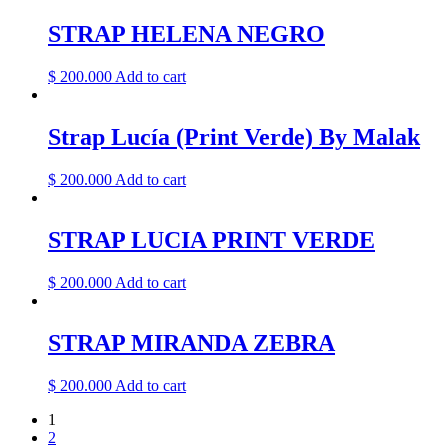
page
be
STRAP HELENA NEGRO
chosen
on
the
$
200.000
Add to cart
product
page
Strap Lucía (Print Verde) By Malak
$
200.000
Add to cart
STRAP LUCIA PRINT VERDE
$
200.000
Add to cart
STRAP MIRANDA ZEBRA
$
200.000
Add to cart
1
2