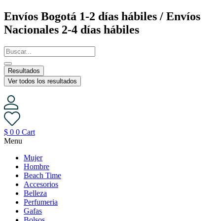
Saltar
Envíos Bogotá 1-2 días hábiles / Envíos
al
Nacionales 2-4 días hábiles
contenido
Resultados
Ver todos los resultados
$
0
0
Cart
Menu
Mujer
Hombre
Beach Time
Accesorios
Belleza
Perfumeria
Gafas
Bolsos