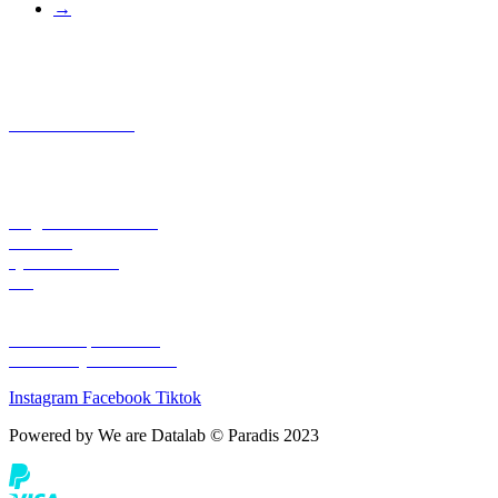
→
CONTACTO
+57 301 7053138
Aeropuerto el Dorado Local 27
Bogotá
INFORMACIÓN
Preguntas Frecuentes
Contacto
Quienes Somos
Blog
LEGAL
Política de privacidad
Términos y condiciones
Instagram
Facebook
Tiktok
Powered by We are Datalab © Paradis 2023