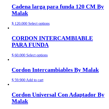
Cadena larga para funda 120 CM By
Malak
This
$
120.000
Select options
product
has
multiple
CORDON INTERCAMBIABLE
variants.
PARA FUNDA
The
options
may
This
$
60.000
Select options
be
product
chosen
has
on
multiple
Cordon Intercambiables By Malak
the
variants.
product
The
$
59.900
Add to cart
page
options
may
be
Cordon Universal Con Adaptador By
chosen
on
Malak
the
product