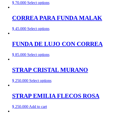
This
$
70.000
Select options
page
product
has
multiple
CORREA PARA FUNDA MALAK
variants.
The
This
$
45.000
Select options
options
product
may
has
be
multiple
FUNDA DE LUJO CON CORREA
chosen
variants.
on
The
the
This
$
85.000
Select options
options
product
product
may
page
has
be
multiple
STRAP CRISTAL MURANO
chosen
variants.
on
The
the
This
$
250.000
Select options
options
product
product
may
page
has
be
multiple
STRAP EMILIA FLECOS ROSA
chosen
variants.
on
The
the
$
250.000
Add to cart
options
product
may