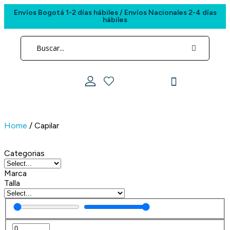
Envíos Bogotá 1-2 días hábiles / Envíos Nacionales 2-4 días
hábiles
Paradis está en
cada momento de tu día
Home
/ Capilar
Categorias
Marca
Talla