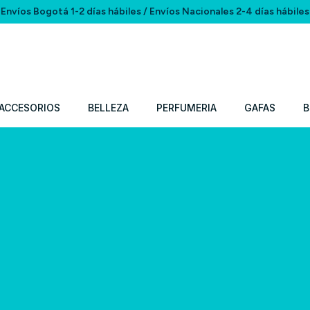
Envíos Bogotá 1-2 días hábiles / Envíos Nacionales 2-4 días hábiles
ACCESORIOS
BELLEZA
PERFUMERIA
GAFAS
B