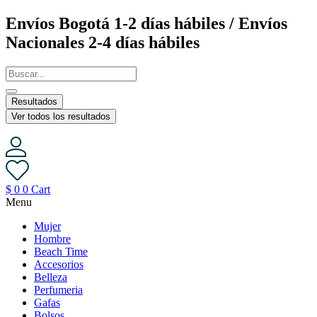
Saltar
Envíos Bogotá 1-2 días hábiles / Envíos
al
Nacionales 2-4 días hábiles
contenido
Resultados
Ver todos los resultados
$
0
0
Cart
Menu
Mujer
Hombre
Beach Time
Accesorios
Belleza
Perfumeria
Gafas
Bolsos