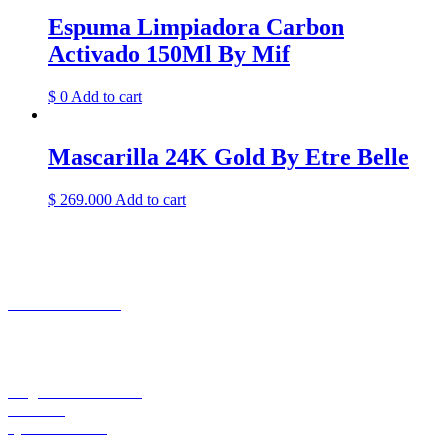
Espuma Limpiadora Carbon
Activado 150Ml By Mif
$
0
Add to cart
Mascarilla 24K Gold By Etre Belle
$
269.000
Add to cart
CONTACTO
+57 301 7053138
Aeropuerto el Dorado Local 27
Bogotá
INFORMACIÓN
Preguntas Frecuentes
Contacto
Quienes Somos
Blog